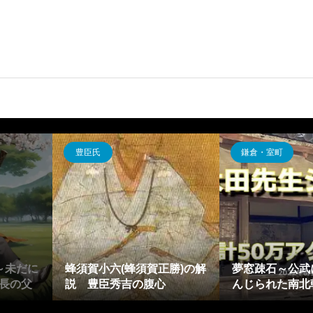
豊臣氏
鎌倉・室町
～未だに
蜂須賀小六(蜂須賀正勝)の解
夢窓疎石～公武
長の父
説 豊臣秀吉の腹心
んじられた南北