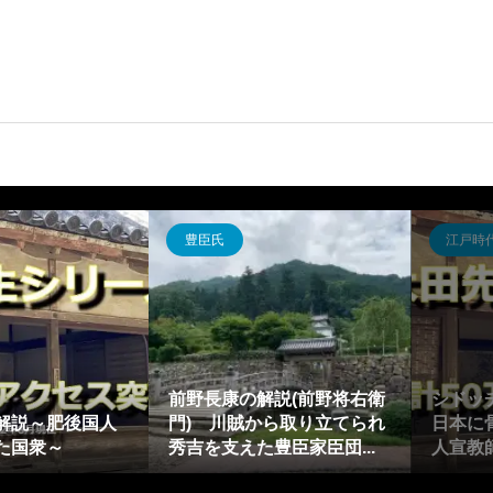
豊臣氏
江戸時
前野長康の解説(前野将右衛
シドッ
解説～肥後国人
門) 川賊から取り立てられ
日本に
た国衆～
秀吉を支えた豊臣家臣団...
人宣教