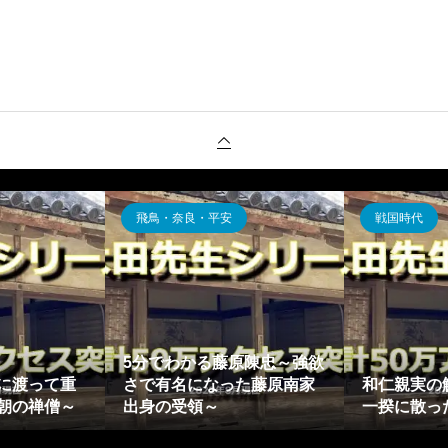
飛鳥・奈良・平安
戦国時代
5分でわかる藤原陳忠～強欲
に渡って重
さで有名になった藤原南家
和仁親実の
朝の禅僧～
出身の受領～
一揆に散っ