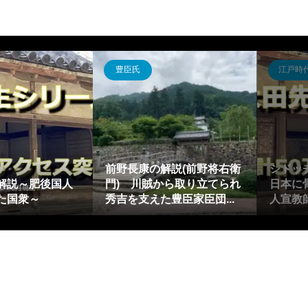
豊臣氏
江戸時
前野長康の解説(前野将右衛
シドッ
解説～肥後国人
門) 川賊から取り立てられ
日本に
た国衆～
秀吉を支えた豊臣家臣団...
人宣教