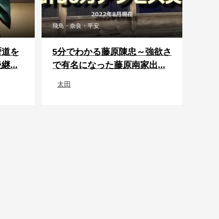
飛鳥・奈良・平安
暦道を
5分でわかる藤原陳忠～強欲さ
...
で有名になった藤原南家出...
太田