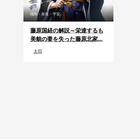
飛鳥・奈良・平安
藤原国経の解説～栄達するも
美貌の妻を失った藤原北家...
太田