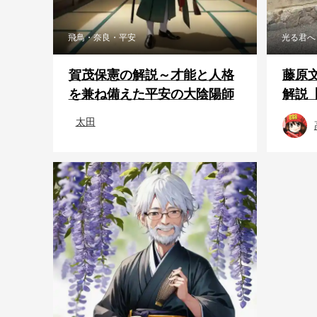
飛鳥・奈良・平安
光る君へ
賀茂保憲の解説～才能と人格
藤原
を兼ね備えた平安の大陰陽師
解説
太田