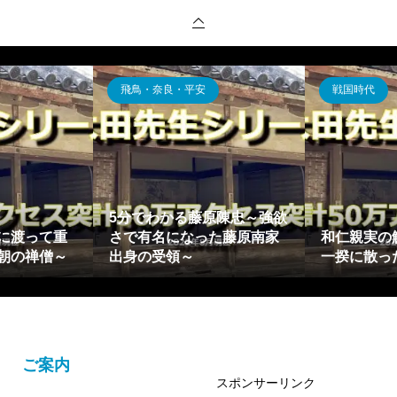
飛鳥・奈良・平安
戦国時代
5分でわかる藤原陳忠～強欲
に渡って重
さで有名になった藤原南家
和仁親実の
朝の禅僧～
出身の受領～
一揆に散っ
ご案内
スポンサーリンク