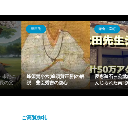
豊臣氏
鎌倉・室町
～未だに
蜂須賀小六(蜂須賀正勝)の解
夢窓疎石～公武
長の父
説 豊臣秀吉の腹心
んじられた南北
ご高覧御礼