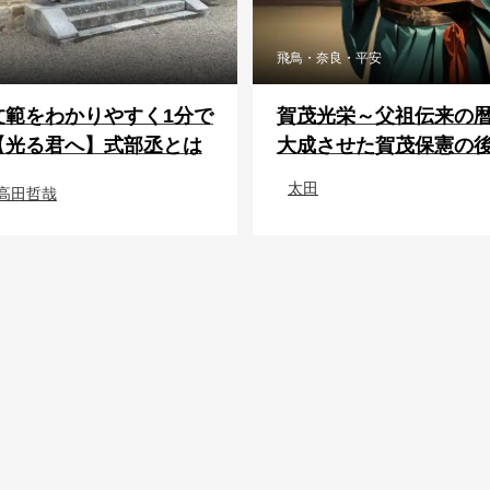
飛鳥・奈良・平安
文範をわかりやすく1分で
賀茂光栄～父祖伝来の
【光る君へ】式部丞とは
大成させた賀茂保憲の後継
太田
高田哲哉