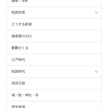
鎌倉・室町
戦国武将
どうする家康
鎌倉殿の13人
麒麟がくる
江戸時代
戦国時代
琉球王国
城・館・神社・寺
歴史雑感