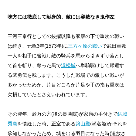
味方には徹底して献身的、敵には容赦なき鬼作左
三河三奉行としての抜擢以降も家康の下で重次の戦い
は続き、元亀3年(1573年)に
三方ヶ原の戦い
で武田軍数
十人を相手に奮戦し敵の騎兵を馬から引きずり落とし
て首を斬り、奪った馬で
浜松城
へ単騎駆けして帰還す
る武勇伝を残します。こうした戦場での激しい戦いが
多かったためか、片目どころか片足や手の指も重次は
欠損していたとさえいわれています。
その翌年、於万の方(後の長勝院)が家康の手付きで
結城
秀康
を懐妊した時、正室である
築山殿
(瀬名姫)がそれを
承知しなかったため、城を出る羽目になった時(追放さ