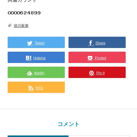
徳川家康
Tweet
Share
Hatena
Pocket
feedly
Pin it
RSS
コメント