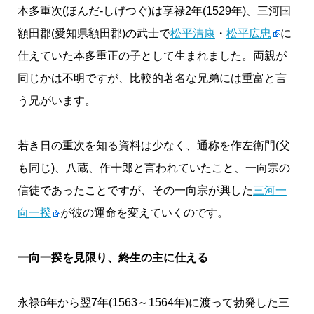
本多重次(ほんだ‐しげつぐ)は享禄2年(1529年)、三河国
額田郡(愛知県額田郡)の武士で
松平清康
・
松平広忠
に
仕えていた本多重正の子として生まれました。両親が
同じかは不明ですが、比較的著名な兄弟には重富と言
う兄がいます。
若き日の重次を知る資料は少なく、通称を作左衛門(父
も同じ)、八蔵、作十郎と言われていたこと、一向宗の
信徒であったことですが、その一向宗が興した
三河一
向一揆
が彼の運命を変えていくのです。
一向一揆を見限り、終生の主に仕える
永禄6年から翌7年(1563～1564年)に渡って勃発した三