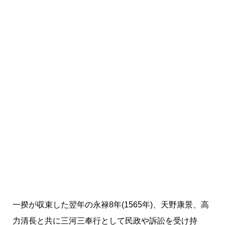
一揆が収束した翌年の永禄8年(1565年)、天野康景、高
力清長と共に三河三奉行として民政や訴訟を受け持