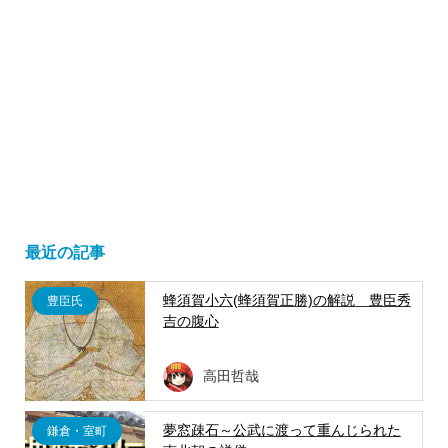
最近の記事
蜂須賀小六(蜂須賀正勝)の解説 豊臣秀
豊臣氏
吉の腹心
高田哲哉
夢窓疎石～公武に渡って重んじられた
鎌倉・室町