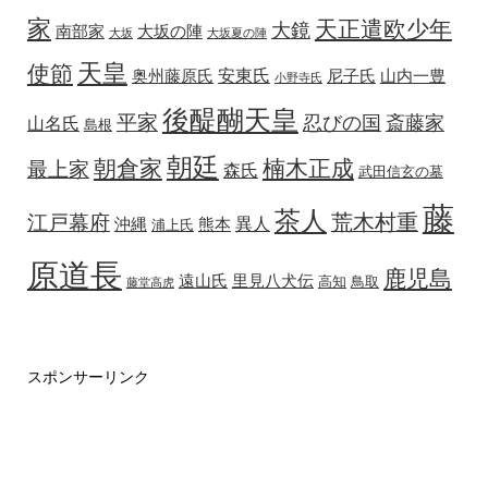
家
天正遣欧少年
大鏡
南部家
大坂の陣
大坂
大坂夏の陣
天皇
使節
安東氏
奥州藤原氏
尼子氏
山内一豊
小野寺氏
後醍醐天皇
平家
忍びの国
斎藤家
山名氏
島根
朝廷
朝倉家
楠木正成
最上家
森氏
武田信玄の墓
藤
茶人
荒木村重
江戸幕府
異人
沖縄
熊本
浦上氏
原道長
鹿児島
遠山氏
里見八犬伝
高知
鳥取
藤堂高虎
スポンサーリンク