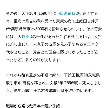
その後、天正18年(1590年)に
小田原征伐
が完了する
と、重次は秀吉の意を受けた家康の命で上総国古井戸
(千葉県君津市)へ3000石で蟄居させられます。その背景
には、大
政所
の一件があったとする説もあれば、人質
に差し出した一人息子の成重を兄の子である富正と交
代させたこと、秀吉との面会に応じなかったことがあ
ったなど、多くの説があります。
それから後も重次の不運は続き、下総国相馬郡(茨城県
取手市)に身柄を移され、文禄5年(1596年)に死去しまし
た。享年68歳、子の本多成重が跡を継いでいます。
戦場から送った日本一短い手紙