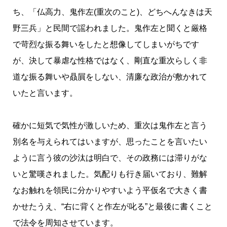
ち、「仏高力、鬼作左(重次のこと)、どちへんなきは天
野三兵」と民間で謡われました。鬼作左と聞くと厳格
で苛烈な振る舞いをしたと想像してしまいがちです
が、決して暴虐な性格ではなく、剛直な重次らしく非
道な振る舞いや贔屓をしない、清廉な政治が敷かれて
いたと言います。
確かに短気で気性が激しいため、重次は鬼作左と言う
別名を与えられてはいますが、思ったことを言いたい
ように言う彼の沙汰は明白で、その政務には滞りがな
いと驚嘆されました。気配りも行き届いており、難解
なお触れを領民に分かりやすいよう平仮名で大きく書
かせたうえ、“右に背くと作左が叱る”と最後に書くこと
で法令を周知させています。