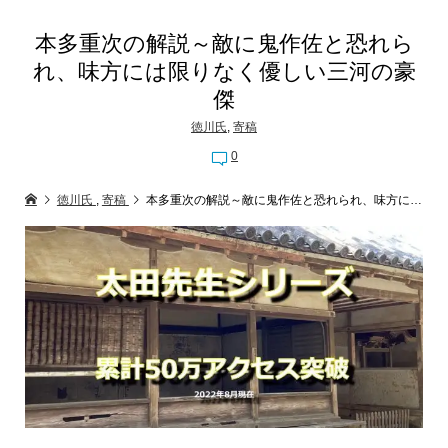
本多重次の解説～敵に鬼作佐と恐れら
れ、味方には限りなく優しい三河の豪
傑
徳川氏
,
寄稿
0
徳川氏
,
寄稿
本多重次の解説～敵に鬼作佐と恐れられ、味方には限りなく優しい三河の豪傑