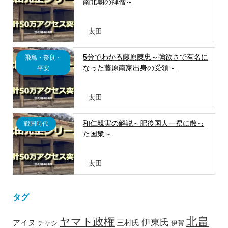
南北朝の禅僧～
太田
5分でわかる藤原陳忠～強欲さで有名に
飛鳥・奈良・
なった藤原南家出身の受領～
平安
太田
和仁親実の解説～肥後国人一揆に散っ
戦国時代
た国衆～
太田
タグ
北畠
ヤマト政権
伊東氏
アイヌ
三村氏
チャシ
伊賀