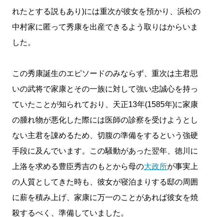
れたとする説もあり)には重次が彼女を預かり、浜松の
中村家に匿って秀康を出産できるよう取りはからいま
した。
この秀康誕生のエピソードのみならず、重次は主君思
いの武将で家康とその一族に対して強い忠誠心を持っ
ていたことが知られており、天正13年(1585年)に家康
の腫れ物が悪化した際には医師の診察を受けようとし
ない主君を諌めるため、切腹の準備をするという強硬
手段に及んでいます。この騒動があった翌年、徳川に
上洛を求める豊臣秀吉のもとから母の
大政所
が事実上
の人質としてきた時も、彼女が寝泊まりする邸の周囲
に薪を積み上げ、家康に万一のことがあれば彼女を焼
殺するべく、準備していました。