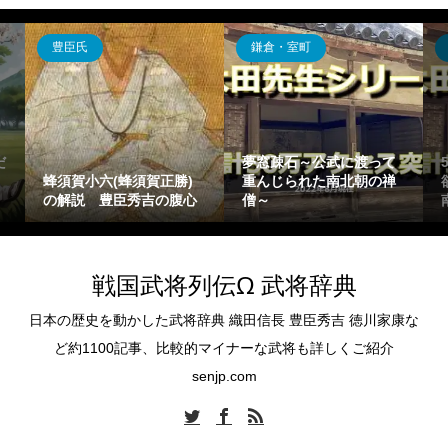
豊臣氏
鎌倉・室町
だ
夢窓疎石～公武に渡って
蜂須賀小六(蜂須賀正勝)
重んじられた南北朝の禅
の解説 豊臣秀吉の腹心
僧～
戦国武将列伝Ω 武将辞典
日本の歴史を動かした武将辞典 織田信長 豊臣秀吉 徳川家康な
ど約1100記事、比較的マイナーな武将も詳しくご紹介
senjp.com