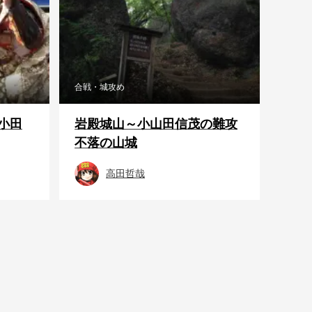
合戦・城攻め
小田
岩殿城山～小山田信茂の難攻
不落の山城
高田哲哉