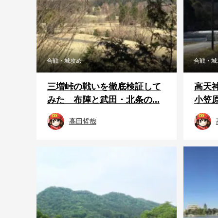
合戦・城攻め
合戦・城
三増峠の戦いを徹底検証して
高天
みた 布陣と武田・北条の...
小笠原
高田哲哉