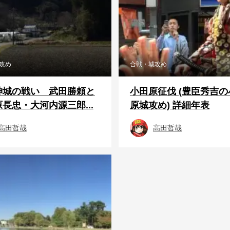
攻め
合戦・城攻め
神城の戦い 武田勝頼と
小田原征伐 (豊臣秀吉の
長忠・大河内源三郎...
原城攻め) 詳細年表
高田哲哉
高田哲哉