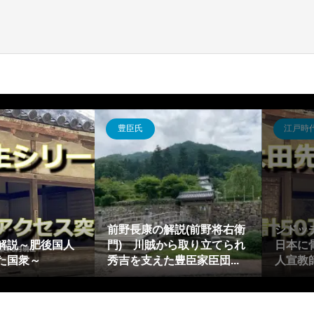
奈良・平安
飛鳥・奈良・平安
豊
5分でわかる実因の紹介～一
正の解説～多才を誇
条朝に活躍した天台宗の超
日
安中期の高僧～
人僧侶～
に