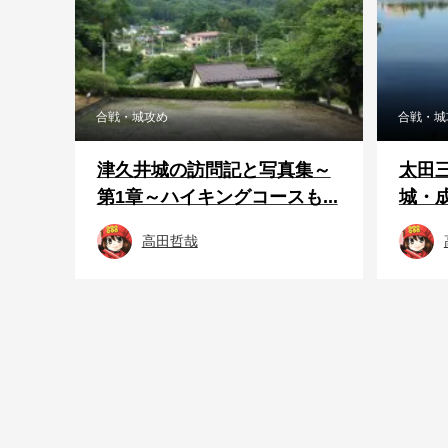
合戦・城攻め
合戦・城
津久井城の訪問記と写真集～
太田
第1章～ハイキングコースも...
城・
高田哲哉