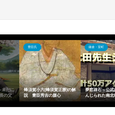
戦国時代
豊臣氏
原陳忠～強欲
前野長康の
た藤原南家
和仁親実の解説～肥後国人
門) 川賊
一揆に散った国衆～
秀吉を支えた