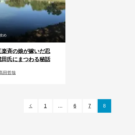
攻め
三楽斉の娘が嫁いだ忍
成田氏にまつわる秘話
高田哲哉
1
…
6
7
8
