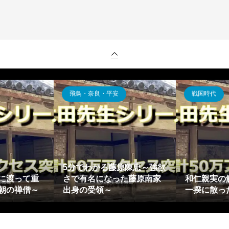
江戸時代
飛鳥・
解説(前野将右衛
シドッチの解説～鎖国下の
から取り立てられ
日本に骨を埋めたイタリア
寛朝僧
豊臣家臣団...
人宣教師～
った平