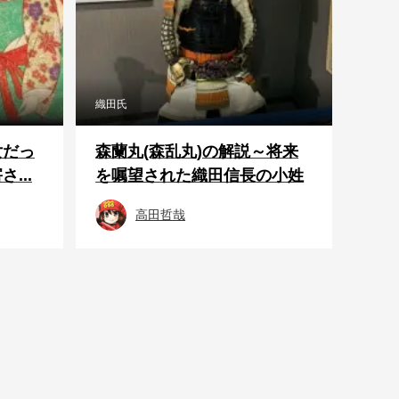
織田氏
女だっ
森蘭丸(森乱丸)の解説～将来
...
を嘱望された織田信長の小姓
高田哲哉