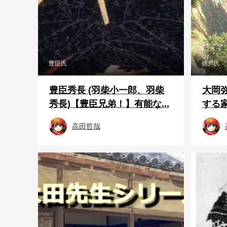
豊臣氏
徳川氏
豊臣秀長 (羽柴小一郎、羽柴
大岡弥
秀長)【豊臣兄弟！】有能な...
する家
高田哲哉