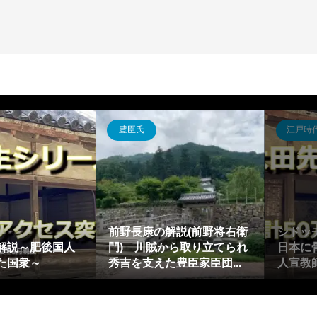
豊臣氏
江戸時
前野長康の解説(前野将右衛
シドッ
解説～肥後国人
門) 川賊から取り立てられ
日本に
た国衆～
秀吉を支えた豊臣家臣団...
人宣教