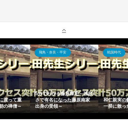
飛鳥・奈良・平安
戦国時代
5分でわかる藤原陳忠～強欲
に渡って重
さで有名になった藤原南家
和仁親実の
朝の禅僧～
出身の受領～
一揆に散っ