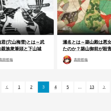
織田氏
君(穴山梅雪)とは～武
瀬名とは～築山殿は悪
の親族衆筆頭と下山城
たのか？築山御前が殺害さ
高田哲哉
高田哲哉
1
2
3
4
5
…
13

