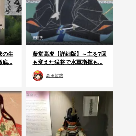
豊臣氏
繁の生
藤堂高虎【詳細版】～主を7回
...
も変えた猛将で水軍指揮も...
高田哲哉