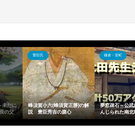
豊臣氏
鎌倉・室町
～未だに
蜂須賀小六(蜂須賀正勝)の解
夢窓疎石～公武
長の父
説 豊臣秀吉の腹心
んじられた南北