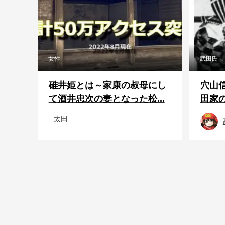
女性
武田氏
碓井姫とは～家康の叔母にし
穴山信
て酒井忠次の妻となった松...
田家
太田