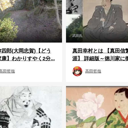
武田氏
四郎(大岡忠賀)【どう
真田幸村とは 【真田信
康】わかりすやく2分...
涯】 詳細版～徳川家に徹底
高田哲哉
高田哲哉