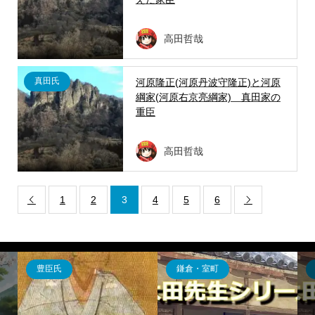
高田哲哉
真田氏
河原隆正(河原丹波守隆正)と河原
綱家(河原右京亮綱家) 真田家の
重臣
高田哲哉
1
2
3
4
5
6


豊臣氏
鎌倉・室町