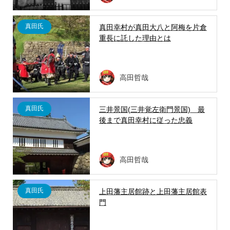
真田氏
真田幸村が真田大八と阿梅を片倉
重長に託した理由とは
高田哲哉
真田氏
三井景国(三井覚左衛門景国) 最
後まで真田幸村に従った忠義
高田哲哉
真田氏
上田藩主居館跡と上田藩主居館表
門