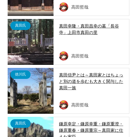
高田哲哉
真田氏
真田幸隆・真田昌幸の墓「長谷
寺」上田市真田の里
高田哲哉
徳川氏
真田信尹とは～真田家とはちょっ
と別の道を歩むも大きく関与した
真田一族
高田哲哉
真田氏
鎌原幸定・鎌原幸重・鎌原重澄・
鎌原重春・鎌原重宗～真田家に仕
えた家臣