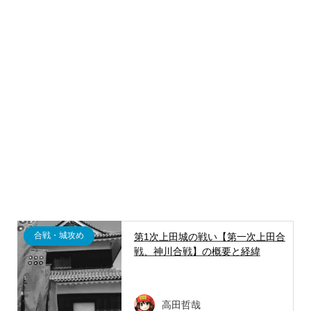
合戦・城攻め
第1次上田城の戦い【第一次上田合
戦、神川合戦】の概要と経緯
高田哲哉