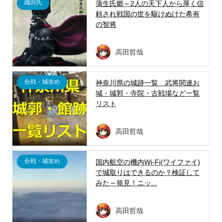
織田氏
蒲生氏郷～2人の天下人から厚く信
頼され戦国の世を駆けぬけた希有
の智将
高田哲哉
合戦・城攻め
神奈川県の城跡一覧 武将関連お
城・城郭・寺院・古戦場など一覧
リスト
高田哲哉
合戦・城攻め
国内航空の機内Wi-Fi(ワイファイ)
で城取りはできるのか？検証して
みた～発見！ニッ...
高田哲哉