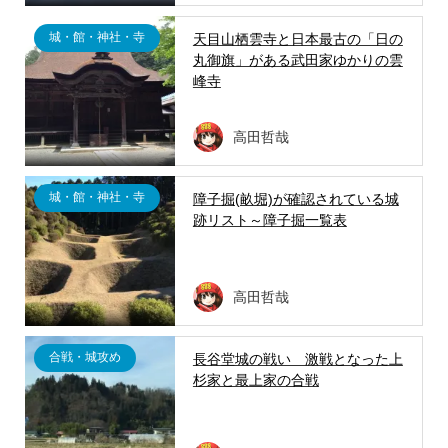
城・館・神社・寺
天目山栖雲寺と日本最古の「日の
丸御旗」がある武田家ゆかりの雲
峰寺
高田哲哉
城・館・神社・寺
障子掘(畝堀)が確認されている城
跡リスト～障子掘一覧表
高田哲哉
合戦・城攻め
長谷堂城の戦い 激戦となった上
杉家と最上家の合戦