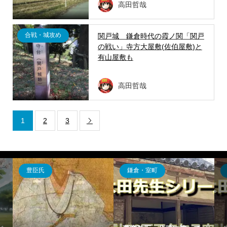
高田哲哉
合戦・城攻め
関戸城 鎌倉時代の霞ノ関「関戸
の戦い」寺方大屋敷(佐伯屋敷)と
有山屋敷も
高田哲哉
1
2
3

豊臣氏
鎌倉・室町