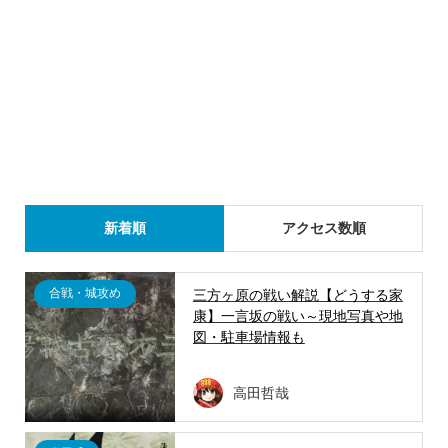
新着順
アクセス数順
合戦・城攻め
三方ヶ原の戦い解説【どうする家
康】一言坂の戦い～現地写真や地
図・駐車場情報も
高田哲哉