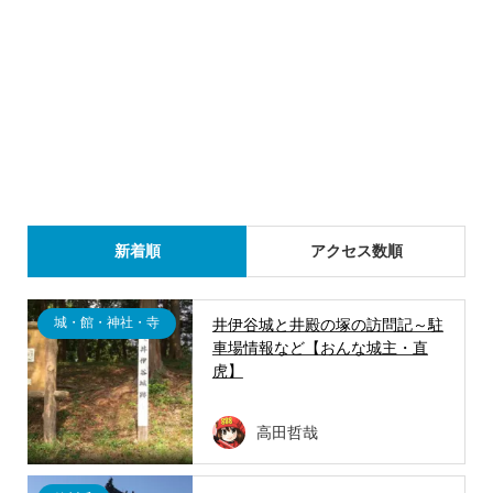
新着順
アクセス数順
城・館・神社・寺
井伊谷城と井殿の塚の訪問記～駐
車場情報など【おんな城主・直
虎】
高田哲哉