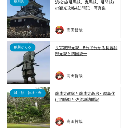
徳川氏
浜松城(引馬城、曳馬城、引間城)
の観光攻略&訪問記・写真集
高田哲哉
麒麟がくる
長宗我部元親 5分で分かる長曾我
部元親と四国統一
高田哲哉
城・館・神社・寺
龍造寺政家と龍造寺高房～鍋島化
け猫騒動と佐賀城訪問記
高田哲哉