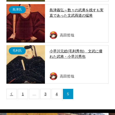
島津氏
島津義弘～数々の武勇を残すも実
直であった文武両道の猛将
高田哲哉
毛利氏
小早川元総(毛利秀包) 文武に優
れた武将・小早川秀包
高田哲哉
1
…
3
4
5
