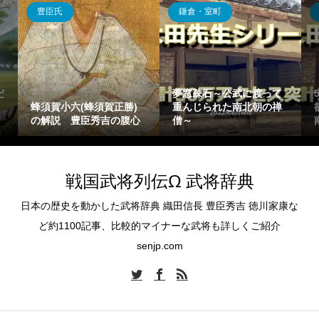
豊臣氏
鎌倉・室町
だ
夢窓疎石～公武に渡って
蜂須賀小六(蜂須賀正勝)
重んじられた南北朝の禅
の解説 豊臣秀吉の腹心
僧～
戦国武将列伝Ω 武将辞典
日本の歴史を動かした武将辞典 織田信長 豊臣秀吉 徳川家康な
ど約1100記事、比較的マイナーな武将も詳しくご紹介
senjp.com