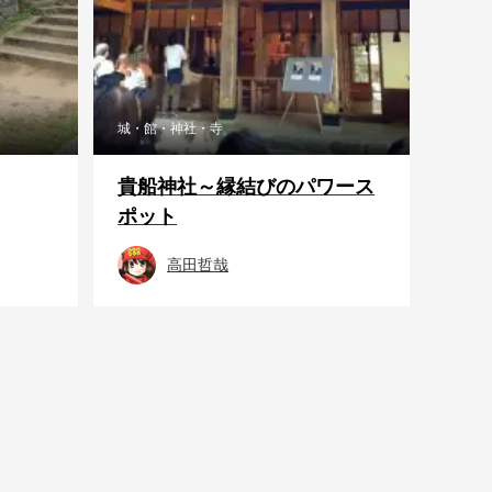
城・館・神社・寺
貴船神社～縁結びのパワース
ポット
高田哲哉