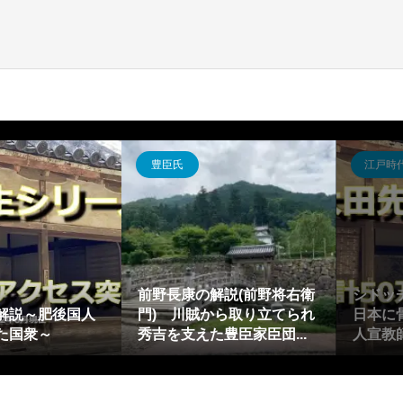
豊臣氏
江戸時
前野長康の解説(前野将右衛
シドッ
解説～肥後国人
門) 川賊から取り立てられ
日本に
た国衆～
秀吉を支えた豊臣家臣団...
人宣教