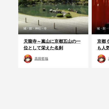
城・館・神社・寺
城・館・
天龍寺～嵐山に京都五山の一
京都
位として栄えた名刹
も人気
高田哲哉