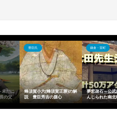
豊臣氏
鎌倉・室町
～未だに
蜂須賀小六(蜂須賀正勝)の解
夢窓疎石～公武
長の父
説 豊臣秀吉の腹心
んじられた南北