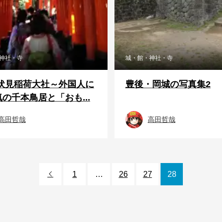
神社・寺
城・館・神社・寺
 伏見稲荷大社～外国人に
豊後・岡城の写真集2
の千本鳥居と「おも...
高田哲哉
高田哲哉
1
…
26
27
28
