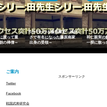
5分でわかる藤原陳忠～強欲
に渡って重
さで有名になった藤原南家
和仁親実の
朝の禅僧～
出身の受領～
一揆に散っ
ご案内
スポンサーリンク
Twitter
Facebook
戦国武将研究会