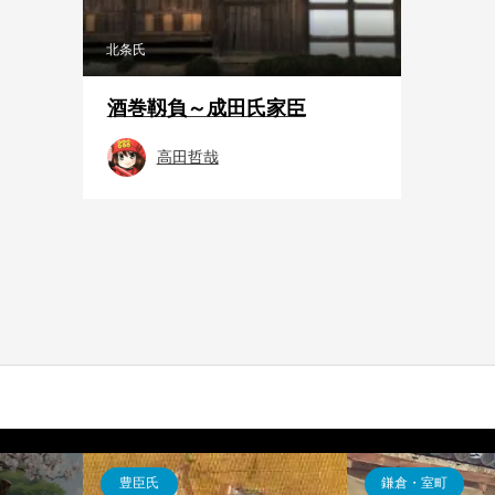
北条氏
酒巻靱負～成田氏家臣
高田哲哉
豊臣氏
鎌倉・室町