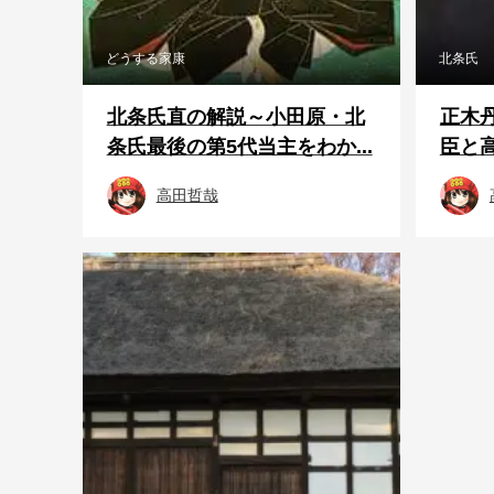
どうする家康
北条氏
北条氏直の解説～小田原・北
正木
条氏最後の第5代当主をわか...
臣と
高田哲哉