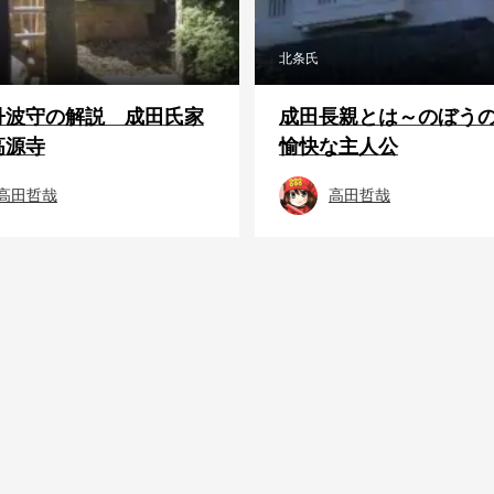
北条氏
丹波守の解説 成田氏家
成田長親とは～のぼう
高源寺
愉快な主人公
高田哲哉
高田哲哉