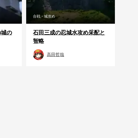
合戦・城攻め
の城の
石田三成の忍城水攻め采配と
智略
高田哲哉