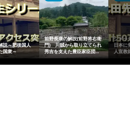
前野長康の解説(前野将右衛
シドッ
解説～肥後国人
門) 川賊から取り立てられ
日本に
た国衆～
秀吉を支えた豊臣家臣団...
人宣教