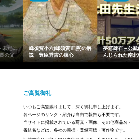
～未だに
蜂須賀小六(蜂須賀正勝)の解
夢窓疎石～公武
長の父
説 豊臣秀吉の腹心
んじられた南北
ご高覧御礼
いつもご高覧賜りまして、深く御礼申し上げます。
各ページのリンク・紹介は自由で報告も不要です。
当サイトに掲載されている写真・画像、その他商品名・
番組名などは、各社の商標・登録商標・著作物です。