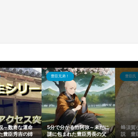
豊臣兄弟！
豊臣氏
説～数奇な運命
5分で分かる竹阿弥～未だに
蜂須賀
た豊臣秀吉の姉
謎に包まれた豊臣秀長の父
説 豊