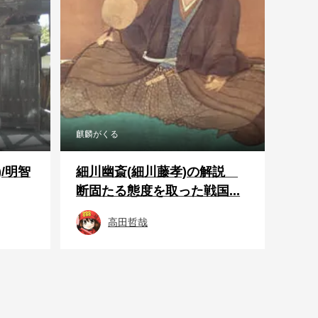
麒麟がくる
/明智
細川幽斎(細川藤孝)の解説
断固たる態度を取った戦国...
高田哲哉