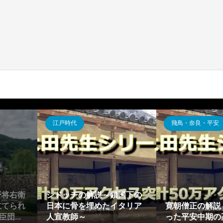
江戸時代
飛鳥・奈良・平安
野将右衛
シドッチの解説～鎖国下の
立てられ
日本に骨を埋めたイタリア
寛朝僧正の解説
団...
人宣教師～
った平安中期の