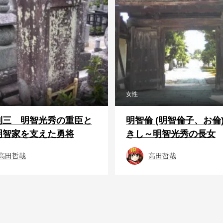
女性
利三 明智光秀の重臣と
明智倫 (明智倫子、お倫)
明智家を支えた勇将
きし～明智光秀の長女
高田哲哉
高田哲哉