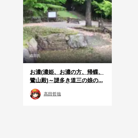
織田氏
お濃(濃姫、お濃の方、帰蝶、
鷺山殿)～謎多き道三の娘の...
高田哲哉