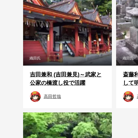
織田氏
織田氏
吉田兼和 (吉田兼見)～武家と
斎藤
公家の橋渡し役で活躍
して
高田哲哉