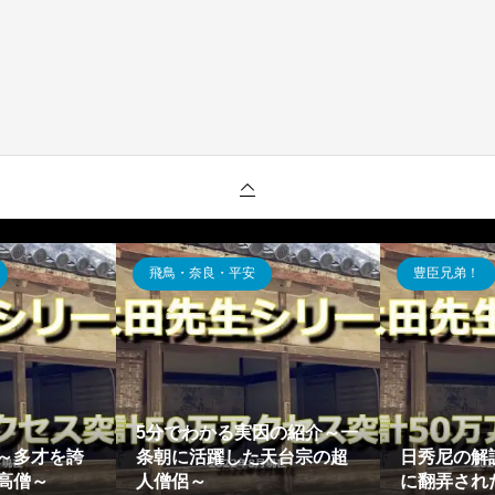
飛鳥・奈良・平安
豊臣兄弟！
5分でわかる実因の紹介～一
～多才を誇
条朝に活躍した天台宗の超
日秀尼の解
高僧～
人僧侶～
に翻弄され