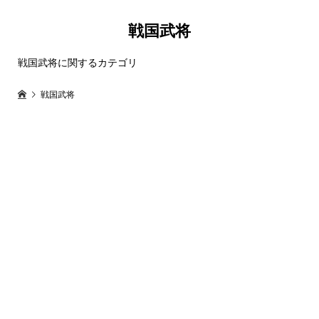
戦国武将
戦国武将に関するカテゴリ
戦国武将