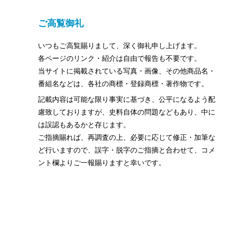
ご高覧御礼
いつもご高覧賜りまして、深く御礼申し上げます。
各ページのリンク・紹介は自由で報告も不要です。
当サイトに掲載されている写真・画像、その他商品名・
番組名などは、各社の商標・登録商標・著作物です。
記載内容は可能な限り事実に基づき、公平になるよう配
慮致しておりますが、史料自体の問題などもあり、中に
は誤認もあるかと存じます。
ご指摘賜れば、再調査の上、必要に応じて修正・加筆な
ど行いますので、誤字・脱字のご指摘と合わせて、コメ
ント欄よりご一報賜りますと幸いです。