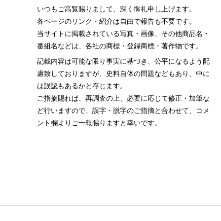
いつもご高覧賜りまして、深く御礼申し上げます。
各ページのリンク・紹介は自由で報告も不要です。
当サイトに掲載されている写真・画像、その他商品名・
番組名などは、各社の商標・登録商標・著作物です。
記載内容は可能な限り事実に基づき、公平になるよう配
慮致しておりますが、史料自体の問題などもあり、中に
は誤認もあるかと存じます。
ご指摘賜れば、再調査の上、必要に応じて修正・加筆な
ど行いますので、誤字・脱字のご指摘と合わせて、コメ
ント欄よりご一報賜りますと幸いです。