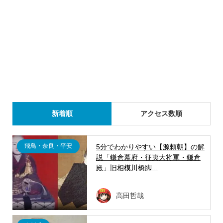
新着順
アクセス数順
飛鳥・奈良・平安
5分でわかりやすい【源頼朝】の解
説「鎌倉幕府・征夷大将軍・鎌倉
殿」旧相模川橋脚...
高田哲哉