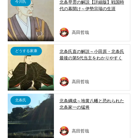
今川氏
北条早雲の解説【詳細版】戦国時
代の幕開け～伊勢宗瑞の生涯
高田哲哉
どうする家康
北条氏直の解説～小田原・北条氏
最後の第5代当主をわかりやすく
高田哲哉
北条氏
北条綱成～地黄八幡と恐れられた
北条家一の猛将
高田哲哉