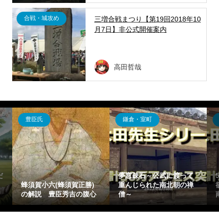
合戦・城攻め
三増合戦まつり【第19回2018年10
月7日】非公式開催案内
高田哲哉
豊臣氏
鎌倉・室町
だ
夢窓疎石～公武に渡って
蜂須賀小六(蜂須賀正勝)
重んじられた南北朝の禅
の解説 豊臣秀吉の腹心
僧～