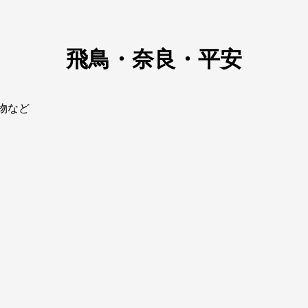
飛鳥・奈良・平安
物など