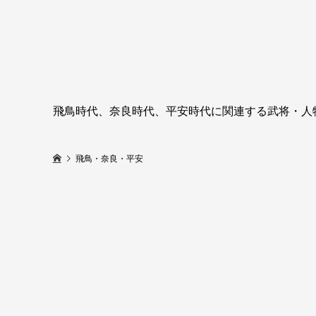
飛鳥時代、奈良時代、平安時代に関連する武将・人
飛鳥・奈良・平安