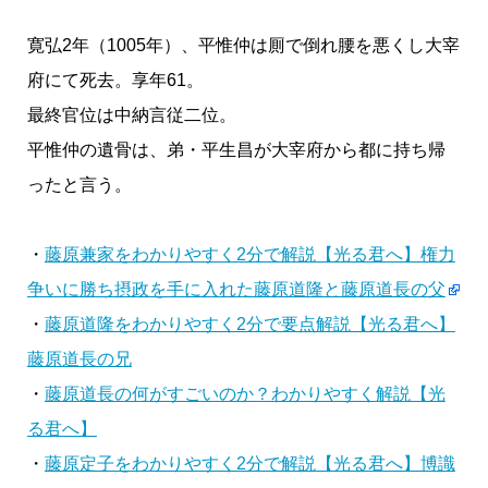
寛弘2年（1005年）、平惟仲は厠で倒れ腰を悪くし大宰
府にて死去。享年61。
最終官位は中納言従二位。
平惟仲の遺骨は、弟・平生昌が大宰府から都に持ち帰
ったと言う。
・
藤原兼家をわかりやすく2分で解説【光る君へ】権力
争いに勝ち摂政を手に入れた藤原道隆と藤原道長の父
・
藤原道隆をわかりやすく2分で要点解説【光る君へ】
藤原道長の兄
・
藤原道長の何がすごいのか？わかりやすく解説【光
る君へ】
・
藤原定子をわかりやすく2分で解説【光る君へ】博識