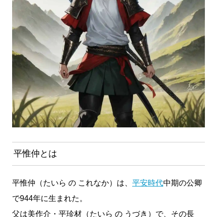
平惟仲とは
平惟仲（たいら の これなか）は、
平安時代
中期の公卿
で944年に生まれた。
父は美作介・平珍材（たいら の うづき）で、その長