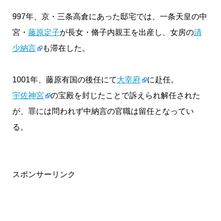
997年、京・三条高倉にあった邸宅では、一条天皇の中
宮・
藤原定子
が長女・脩子内親王を出産し、女房の
清
少納言
も滞在した。
1001年、藤原有国の後任にて
大宰府
に赴任。
宇佐神宮
の宝殿を封じたことで訴えられ解任された
が、罪には問われず中納言の官職は留任となってい
る。
スポンサーリンク