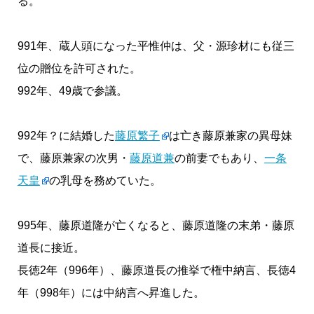
る。
991年、蔵人頭になった平惟仲は、父・源珍材にも従三
位の贈位を許可された。
992年、49歳で参議。
992年？に結婚した
藤原繁子
は亡き藤原兼家の異母妹
で、藤原兼家の次男・
藤原道兼
の前妻でもあり、
一条
天皇
の乳母を務めていた。
995年、藤原道隆が亡くなると、藤原道隆の末弟・藤原
道長に接近。
長徳2年（996年）、藤原道長の推挙で権中納言、長徳4
年（998年）には中納言へ昇進した。