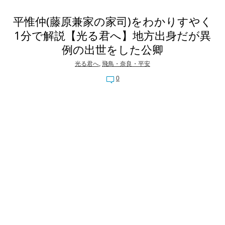
平惟仲(藤原兼家の家司)をわかりすやく
1分で解説【光る君へ】地方出身だが異
例の出世をした公卿
光る君へ
,
飛鳥・奈良・平安
0