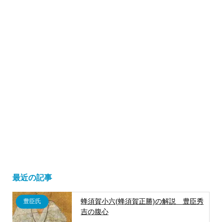
最近の記事
蜂須賀小六(蜂須賀正勝)の解説 豊臣秀
豊臣氏
吉の腹心