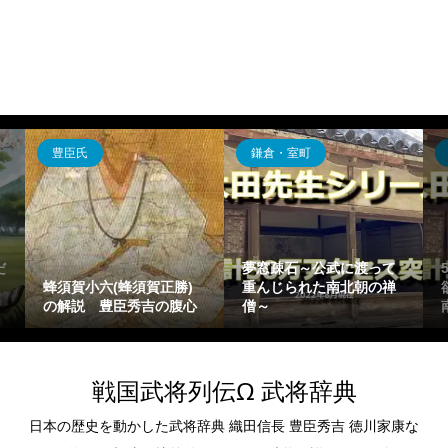
豊臣氏
鎌倉・室町
だ
夢窓疎石～公武に渡って
蜂須賀小六(蜂須賀正勝)
重んじられた南北朝の禅
の解説 豊臣秀吉の腹心
僧～
戦国武将列伝Ω 武将辞典
日本の歴史を動かした武将辞典 織田信長 豊臣秀吉 徳川家康な