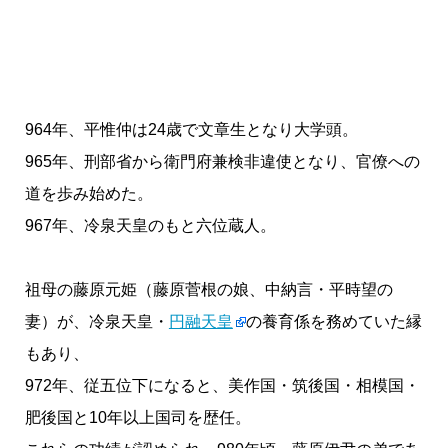
964年、平惟仲は24歳で文章生となり大学頭。
965年、刑部省から衛門府兼検非違使となり、官僚への
道を歩み始めた。
967年、冷泉天皇のもと六位蔵人。
祖母の藤原元姫（藤原菅根の娘、中納言・平時望の
妻）が、冷泉天皇・
円融天皇
の養育係を務めていた縁
もあり、
972年、従五位下になると、美作国・筑後国・相模国・
肥後国と10年以上国司を歴任。