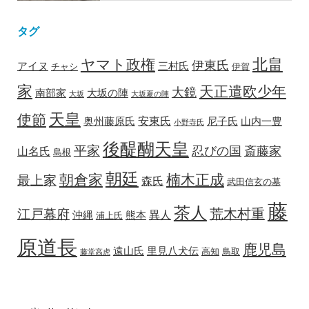
タグ
北畠
ヤマト政権
伊東氏
アイヌ
三村氏
チャシ
伊賀
家
天正遣欧少年
大鏡
南部家
大坂の陣
大坂
大坂夏の陣
天皇
使節
安東氏
奥州藤原氏
尼子氏
山内一豊
小野寺氏
後醍醐天皇
平家
忍びの国
斎藤家
山名氏
島根
朝廷
朝倉家
楠木正成
最上家
森氏
武田信玄の墓
藤
茶人
荒木村重
江戸幕府
異人
沖縄
熊本
浦上氏
原道長
鹿児島
遠山氏
里見八犬伝
高知
鳥取
藤堂高虎