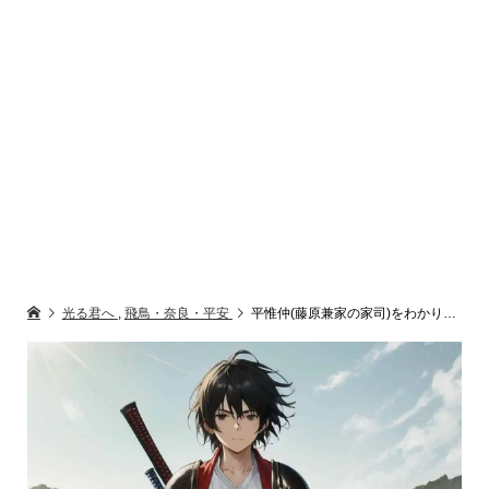
光る君へ
,
飛鳥・奈良・平安
平惟仲(藤原兼家の家司)をわかりすやく1分で解説【光る君へ】地方出身だが異例の出世をした公卿