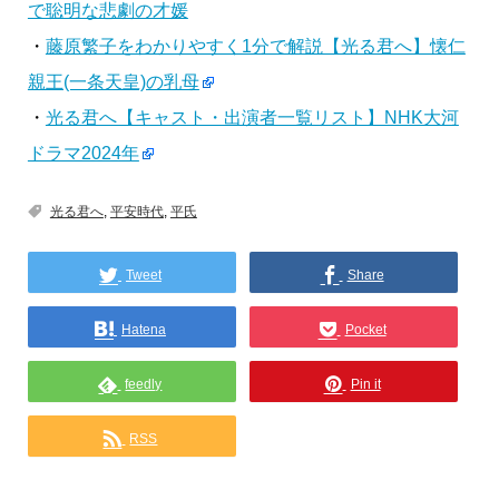
で聡明な悲劇の才媛
・
藤原繁子をわかりやすく1分で解説【光る君へ】懐仁
親王(一条天皇)の乳母
・
光る君へ【キャスト・出演者一覧リスト】NHK大河
ドラマ2024年
光る君へ
,
平安時代
,
平氏
Tweet
Share
Hatena
Pocket
feedly
Pin it
RSS