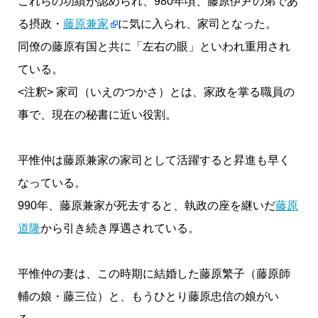
これらの功績が認められ、980年頃、藤原伊尹の弟であ
る摂政・
藤原兼家
に気に入られ、家司となった。
同僚の藤原有国と共に「左右の眼」といわれ重用され
ている。
<注釈> 家司（いえのつかさ）とは、家政を掌る職員の
事で、現在の秘書に近い役割。
平惟仲は藤原兼家の家司として活躍すると昇進も早く
なっている。
990年、藤原兼家が死去すると、執政の座を継いだ
藤原
道隆
から引き続き厚遇されている。
平惟仲の妻は、この時期に結婚した藤原繁子（藤原師
輔の娘・藤三位）と、もうひとり藤原忠信の娘がい