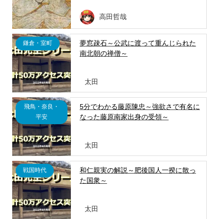
高田哲哉
夢窓疎石～公武に渡って重んじられた
鎌倉・室町
南北朝の禅僧～
太田
5分でわかる藤原陳忠～強欲さで有名に
飛鳥・奈良・
なった藤原南家出身の受領～
平安
太田
和仁親実の解説～肥後国人一揆に散っ
戦国時代
た国衆～
太田