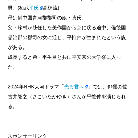
男。(桓武
平氏
高棟流)
母は備中国青河郡郡司の娘・貞氏。
父・珍材が赴任した美作国から京に戻る途中、備後国
品治郡の郡司の女に通じ、平惟仲が生まれたという説
がある。
成長すると弟・平生昌と共に平安京の大学寮に入っ
た。
2024年NHK大河ドラマ「
光る君へ
」では、俳優の佐
古井隆之（さこいたかゆき）さんが平惟仲を演じられ
る。
スポンサーリンク