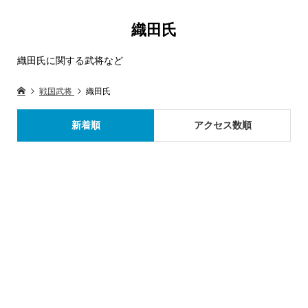
織田氏
織田氏に関する武将など
戦国武将
織田氏
新着順
アクセス数順