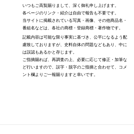
いつもご高覧賜りまして、深く御礼申し上げます。
各ページのリンク・紹介は自由で報告も不要です。
当サイトに掲載されている写真・画像、その他商品名・
番組名などは、各社の商標・登録商標・著作物です。
記載内容は可能な限り事実に基づき、公平になるよう配
慮致しておりますが、史料自体の問題などもあり、中に
は誤認もあるかと存じます。
ご指摘賜れば、再調査の上、必要に応じて修正・加筆な
ど行いますので、誤字・脱字のご指摘と合わせて、コメ
ント欄よりご一報賜りますと幸いです。