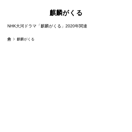
麒麟がくる
NHK大河ドラマ「麒麟がくる」2020年関連
麒麟がくる