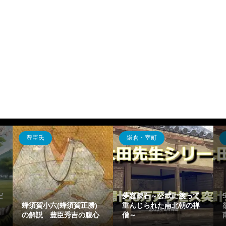
豊臣氏
鎌倉・室町
だ
夢窓疎石～公武に渡って
蜂須賀小六(蜂須賀正勝)
重んじられた南北朝の禅
の解説 豊臣秀吉の腹心
僧～