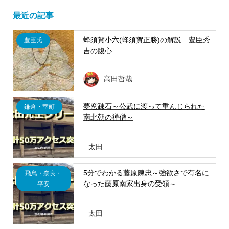
最近の記事
蜂須賀小六(蜂須賀正勝)の解説 豊臣秀
豊臣氏
吉の腹心
高田哲哉
夢窓疎石～公武に渡って重んじられた
鎌倉・室町
南北朝の禅僧～
太田
5分でわかる藤原陳忠～強欲さで有名に
飛鳥・奈良・
なった藤原南家出身の受領～
平安
太田