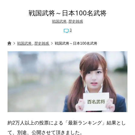
戦国武将～日本100名武将
戦国武将
,
歴史雑感
3
戦国武将
,
歴史雑感
戦国武将～日本100名武将
約2万人以上の投票による「最新ランキング」結果とし
て、別途、公開させて頂きました。