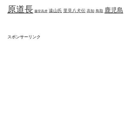
原道長
鹿児島
遠山氏
里見八犬伝
高知
鳥取
藤堂高虎
スポンサーリンク