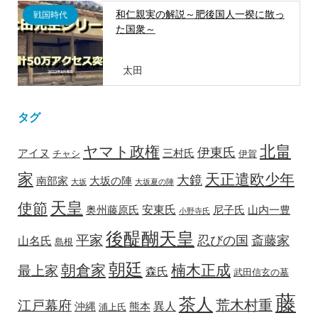
和仁親実の解説～肥後国人一揆に散っ
戦国時代
た国衆～
太田
タグ
北畠
ヤマト政権
伊東氏
アイヌ
三村氏
チャシ
伊賀
家
天正遣欧少年
大鏡
南部家
大坂の陣
大坂
大坂夏の陣
天皇
使節
安東氏
奥州藤原氏
尼子氏
山内一豊
小野寺氏
後醍醐天皇
平家
忍びの国
斎藤家
山名氏
島根
朝廷
朝倉家
楠木正成
最上家
森氏
武田信玄の墓
藤
茶人
荒木村重
江戸幕府
異人
沖縄
熊本
浦上氏