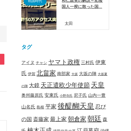
和仁親実の解説～肥後
戦国時代
国人一揆に散った国...
太田
タグ
ヤマト政権
伊東
アイヌ
三村氏
チャシ
北畠家
氏
南部家
大坂の陣
伊賀
大坂
大坂夏
天皇
天正遣欧少年使節
大鏡
の陣
安東氏
奥州藤原氏
尼子氏
山内一豊
小野寺氏
後醍醐天皇
平家
忍び
山名氏
島根
朝廷
朝倉家
最上家
の国
斎藤家
森
楠木正成
江戸幕府
氏