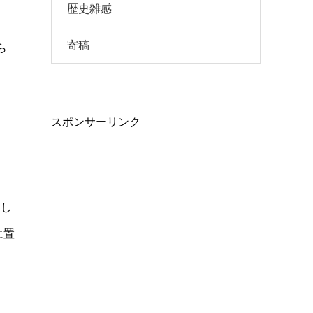
歴史雑感
寄稿
ら
スポンサーリンク
、
とし
に置