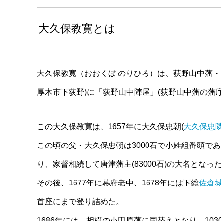
大久保教寛とは
大久保教寛（おおくぼ のりひろ）は、荻野山中藩
厚木市下荻野)に「荻野山中陣屋」(荻野山中藩の藩
この大久保教寛は、1657年に大久保忠朝(
大久保忠
この頃の父・大久保忠朝は3000石で小姓組番頭で
り、家督相続して唐津藩主(83000石)の大名となっ
その後、1677年に幕府老中、1678年には下総
佐倉
首座にまで登り詰めた。
1686年には、相模の小田原藩に国替えとなり、10300