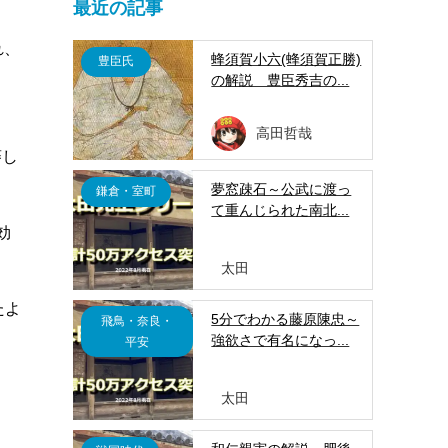
最近の記事
れ、
蜂須賀小六(蜂須賀正勝)
豊臣氏
の解説 豊臣秀吉の...
高田哲哉
藩し
夢窓疎石～公武に渡っ
鎌倉・室町
て重んじられた南北...
効
太田
たよ
5分でわかる藤原陳忠～
飛鳥・奈良・
強欲さで有名になっ...
平安
太田