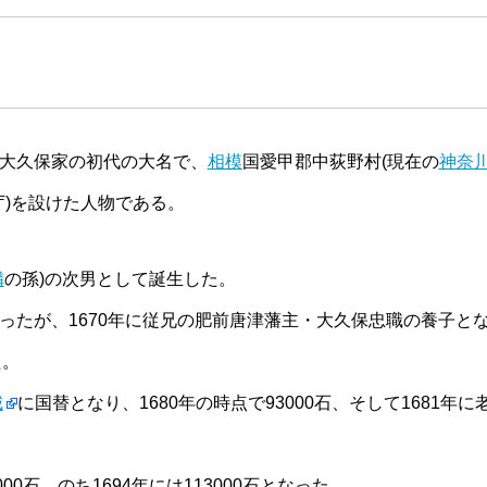
・大久保家の初代の大名で、
相模
国愛甲郡中荻野村(現在の
神奈
庁)を設けた人物である。
隣
の孫)の次男として誕生した。
あったが、1670年に従兄の肥前唐津藩主・大久保忠職の養子と
た。
城
に国替となり、1680年の時点で93000石、そして1681年に
0石、のち1694年には113000石となった。