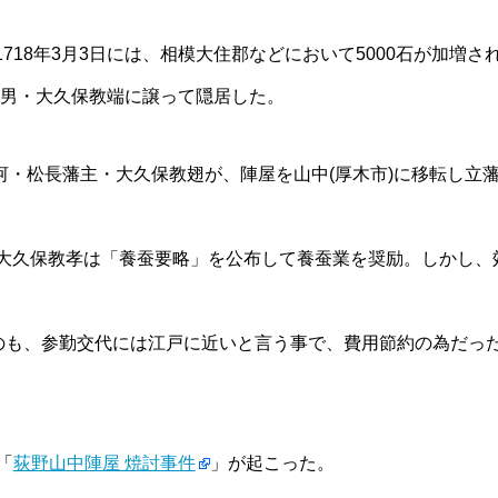
1718年3月3日には、相模大住郡などにおいて5000石が加増さ
督を長男・大久保教端に譲って隠居した。
駿河・松長藩主・大久保教翅が、陣屋を山中(厚木市)に移転し立
大久保教孝は「養蚕要略」を公布して養蚕業を奨励。しかし、
たのも、参勤交代には江戸に近いと言う事で、費用節約の為だっ
「
荻野山中陣屋 焼討事件
」が起こった。