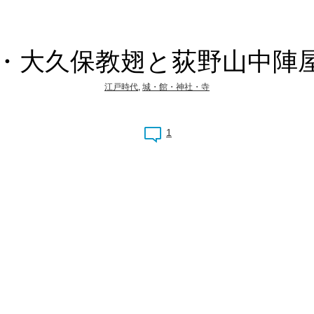
・大久保教翅と荻野山中陣屋
江戸時代
,
城・館・神社・寺
1