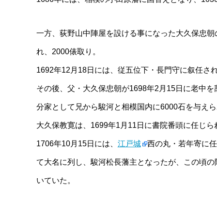
一方、荻野山中陣屋を設ける事になった大久保忠朝の
れ、2000俵取り。
1692年12月18日には、従五位下・長門守に叙任さ
その後、父・大久保忠朝が1698年2月15日に老
分家として兄から駿河と相模国内に6000石を与え
大久保教寛は、1699年1月11日に書院番頭に任じら
1706年10月15日には、
江戸城
西の丸・若年寄に任
て大名に列し、駿河松長藩主となったが、この頃の
いていた。