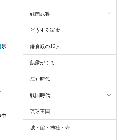
戦国武将
どうする家康
鎌倉殿の13人
川
県
麒麟がくる
江戸時代
な
戦国時代
琉球王国
老中
城・館・神社・寺