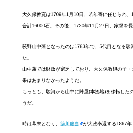
大久保教寛は1709年1月10日、若年寄に任じられ、
合計16000石。その後、1730年11月27日、家
荻野山中藩となったのは1783年で、5代目となる
た。
山中藩では財政が窮乏しており、大久保教翅の子・
果はあまりなかったようだ。
もっとも、駿河から山中に陣屋(本拠地)を移転し
うだ。
時は幕末となり、
徳川慶喜
が大政奉還する1867年