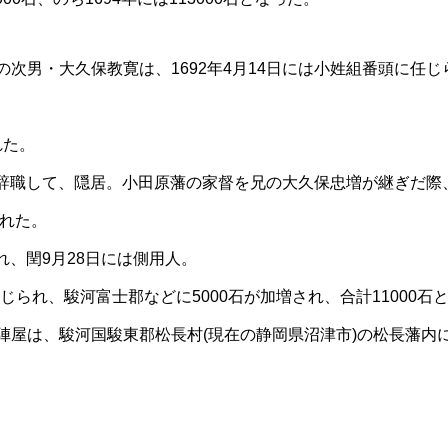
次男・大久保教寛は、1692年4月14日には小姓組番頭に任じ
れた。
中を辞職して、隠居。小田原藩の家督を兄の大久保忠増が継ぎだ際
られた。
れ、閏9月28日には側用人。
じられ、駿河富士郡などに5000石が加増され、合計11000石
陣屋は、駿河国駿東郡松長村(現在の静岡県沼津市)の松長藩内