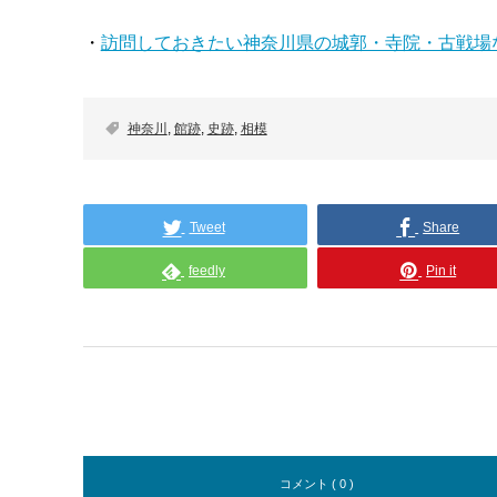
・
訪問しておきたい神奈川県の城郭・寺院・古戦場
神奈川
,
館跡
,
史跡
,
相模
Tweet
Share
feedly
Pin it
コメント ( 0 )