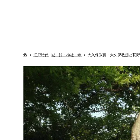
江戸時代
,
城・館・神社・寺
大久保教寛・大久保教翅と荻野