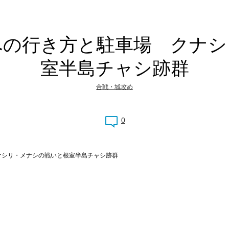
への行き方と駐車場 クナシ
室半島チャシ跡群
合戦・城攻め
0
ナシリ・メナシの戦いと根室半島チャシ跡群