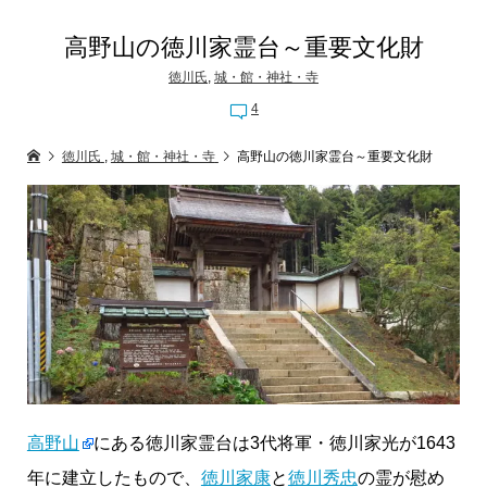
高野山の徳川家霊台～重要文化財
徳川氏
,
城・館・神社・寺
4
徳川氏
,
城・館・神社・寺
高野山の徳川家霊台～重要文化財
高野山
にある徳川家霊台は3代将軍・徳川家光が1643
年に建立したもので、
徳川家康
と
徳川秀忠
の霊が慰め