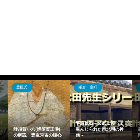
豊臣氏
鎌倉・室町
だ
夢窓疎石～公武に渡って
蜂須賀小六(蜂須賀正勝)
重んじられた南北朝の禅
の解説 豊臣秀吉の腹心
僧～