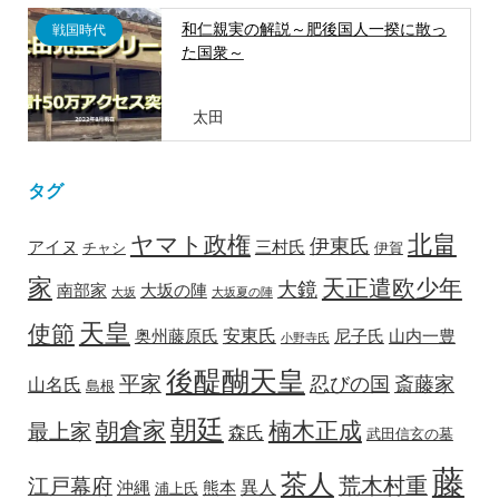
和仁親実の解説～肥後国人一揆に散っ
戦国時代
た国衆～
太田
タグ
北畠
ヤマト政権
伊東氏
アイヌ
三村氏
チャシ
伊賀
家
天正遣欧少年
大鏡
南部家
大坂の陣
大坂
大坂夏の陣
天皇
使節
安東氏
奥州藤原氏
尼子氏
山内一豊
小野寺氏
後醍醐天皇
平家
忍びの国
斎藤家
山名氏
島根
朝廷
朝倉家
楠木正成
最上家
森氏
武田信玄の墓
藤
茶人
荒木村重
江戸幕府
異人
沖縄
熊本
浦上氏