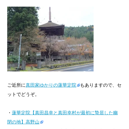
ご近所に
真田家ゆかりの蓮華定院
もありますので、セ
ットでどうぞ。
・
蓮華定院【真田昌幸と真田幸村が最初に蟄居した幽
閉の地】高野山