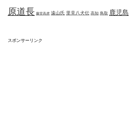
原道長
鹿児島
遠山氏
里見八犬伝
高知
鳥取
藤堂高虎
スポンサーリンク