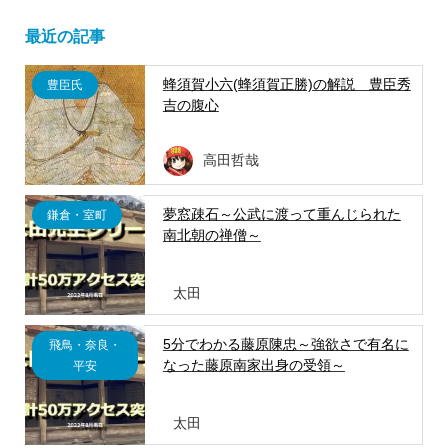
最近の記事
蜂須賀小六(蜂須賀正勝)の解説 豊臣秀
豊臣氏
吉の腹心
高田哲哉
夢窓疎石～公武に渡って重んじられた
鎌倉・室町
南北朝の禅僧～
太田
5分でわかる藤原陳忠～強欲さで有名に
飛鳥・奈良・
なった藤原南家出身の受領～
平安
太田