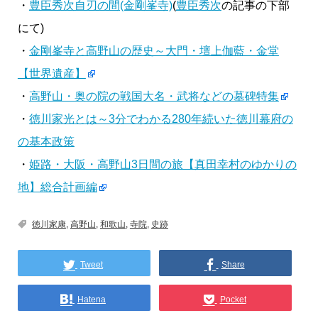
・
豊臣秀次自刃の間(金剛峯寺)
(
豊臣秀次
の記事の下部
にて)
・
金剛峯寺と高野山の歴史～大門・壇上伽藍・金堂
【世界遺産】
・
高野山・奥の院の戦国大名・武将などの墓碑特集
・
徳川家光とは～3分でわかる280年続いた徳川幕府の
の基本政策
・
姫路・大阪・高野山3日間の旅【真田幸村のゆかりの
地】総合計画編
徳川家康
,
高野山
,
和歌山
,
寺院
,
史跡
Tweet
Share
Hatena
Pocket