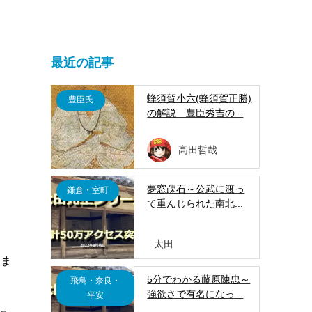
最近の記事
蜂須賀小六(蜂須賀正勝)
豊臣氏
の解説 豊臣秀吉の...
高田哲哉
夢窓疎石～公武に渡っ
鎌倉・室町
て重んじられた南北...
太田
込ま
5分でわかる藤原陳忠～
飛鳥・奈良・
強欲さで有名になっ...
平安