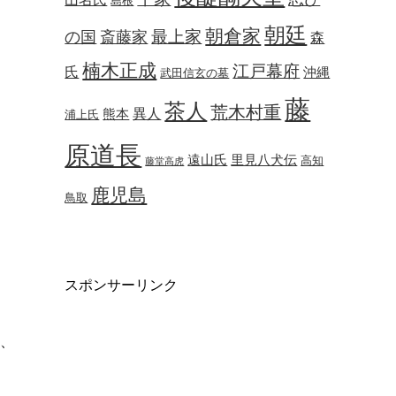
島根
朝廷
朝倉家
最上家
の国
斎藤家
森
楠木正成
江戸幕府
氏
沖縄
武田信玄の墓
藤
茶人
荒木村重
異人
熊本
浦上氏
原道長
遠山氏
里見八犬伝
高知
藤堂高虎
鹿児島
鳥取
スポンサーリンク
、