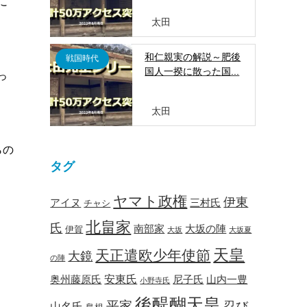
に
太田
和仁親実の解説～肥後
戦国時代
国人一揆に散った国...
っ
太田
らの
タグ
ヤマト政権
伊東
アイヌ
三村氏
チャシ
北畠家
氏
南部家
大坂の陣
伊賀
大坂
大坂夏
天皇
天正遣欧少年使節
大鏡
の陣
安東氏
奥州藤原氏
尼子氏
山内一豊
小野寺氏
後醍醐天皇
平家
忍び
山名氏