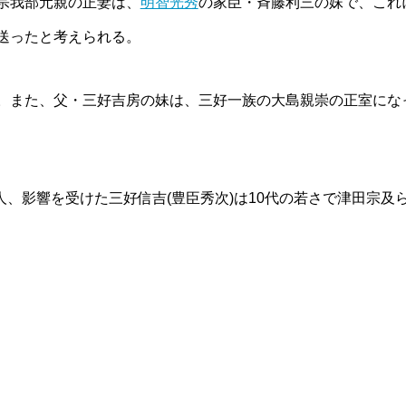
宗我部元親の正妻は、
明智光秀
の家臣・斉藤利三の妹で、これ
送ったと考えられる。
。また、父・三好吉房の妹は、三好一族の大島親崇の正室にな
、影響を受けた三好信吉(豊臣秀次)は10代の若さで津田宗及