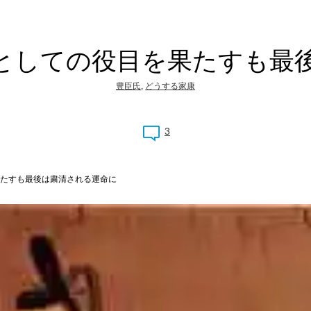
としての役目を果たすも最
豊臣氏
,
どうする家康
3
たすも最後は粛清される運命に