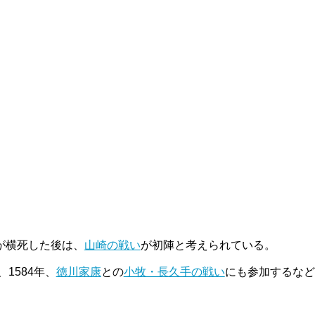
が横死した後は、
山崎の戦い
が初陣と考えられている。
1584年、
徳川家康
との
小牧・長久手の戦い
にも参加するなど