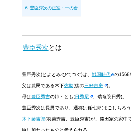
6.
豊臣秀次の正室・一の台
豊臣秀次
とは
豊臣秀次(とよとみ-ひでつぐ)は、
戦国時代
の156
父は農民である木下
弥助
(後の
三好吉房
)。
母は
豊臣秀吉
の姉・とも(
日秀尼
、瑞竜院日秀)。
豊臣秀次は長男であり、通称は孫七郎(まごしちろう)
木下藤吉郎
(羽柴秀吉、豊臣秀吉)が、織田家の家
臣に加わったものと考えられる。