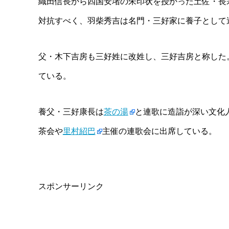
織田信長から四国安堵の朱印状を授かった土佐・長
対抗すべく、羽柴秀吉は名門・三好家に養子として
父・木下吉房も三好姓に改姓し、三好吉房と称した
ている。
養父・三好康長は
茶の湯
と連歌に造詣が深い文化人
茶会や
里村紹巴
主催の連歌会に出席している。
スポンサーリンク