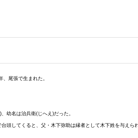
8年、尾張で生まれた。
、幼名は治兵衛(じへえ)だった。
中で台頭してくると、父・木下弥助は縁者として木下姓を与えら