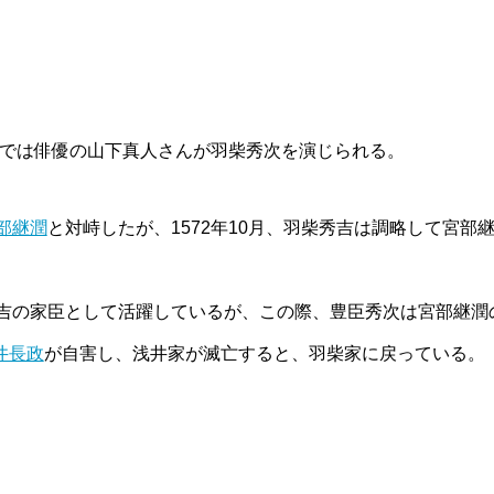
では俳優の山下真人さんが羽柴秀次を演じられる。
部継潤
と対峙したが、1572年10月、羽柴秀吉は調略して宮部
吉の家臣として活躍しているが、この際、豊臣秀次は宮部継潤
井長政
が自害し、浅井家が滅亡すると、羽柴家に戻っている。