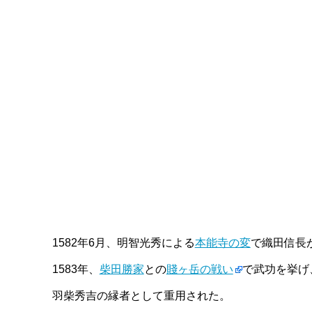
1582年6月、明智光秀による
本能寺の変
で織田信長
1583年、
柴田勝家
との
賤ヶ岳の戦い
で武功を挙げ、
羽柴秀吉の縁者として重用された。