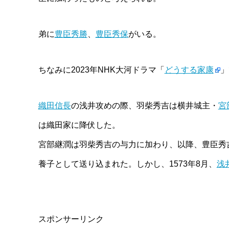
弟に
豊臣秀勝
、
豊臣秀保
がいる。
ちなみに2023年NHK大河ドラマ「
どうする家康
」
織田信長
の浅井攻めの際、羽柴秀吉は横井城主・
宮
は織田家に降伏した。
宮部継潤は羽柴秀吉の与力に加わり、以降、豊臣秀
養子として送り込まれた。しかし、1573年8月、
浅
スポンサーリンク