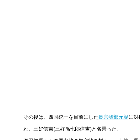
その後は、四国統一を目前にした
長宗我部元親
に対
れ、三好信吉(三好孫七郎信吉)と名乗った。