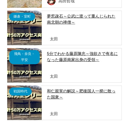
高田哲哉
夢窓疎石～公武に渡って重んじられた
鎌倉・室町
南北朝の禅僧～
太田
5分でわかる藤原陳忠～強欲さで有名に
飛鳥・奈良・
なった藤原南家出身の受領～
平安
太田
和仁親実の解説～肥後国人一揆に散っ
戦国時代
た国衆～
太田