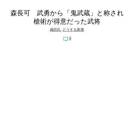
森長可 武勇から「鬼武蔵」と称され
槍術が得意だった武将
織田氏
,
どうする家康
9