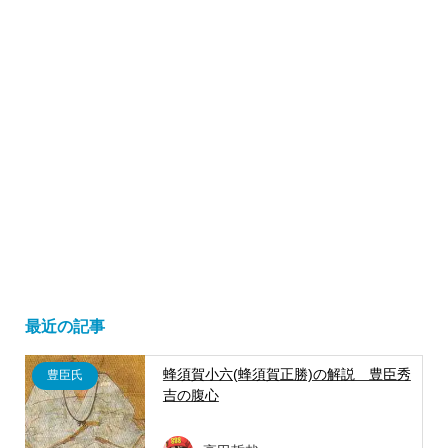
最近の記事
蜂須賀小六(蜂須賀正勝)の解説 豊臣秀
豊臣氏
吉の腹心