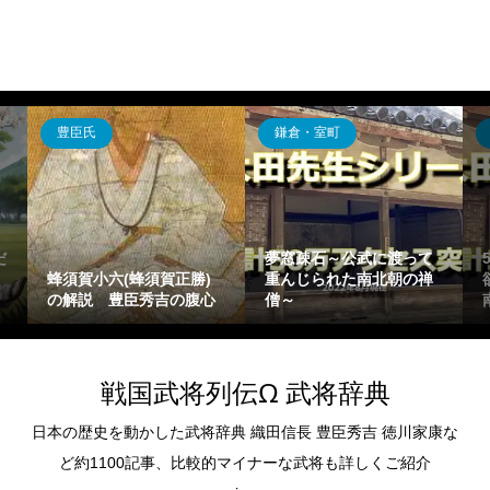
鎌倉・室町
飛鳥・奈良・平安
夢窓疎石～公武に渡って
5分でわかる藤原陳忠～
賀正勝)
重んじられた南北朝の禅
欲さで有名になった藤原
吉の腹心
僧～
南家出身の受領～
戦国武将列伝Ω 武将辞典
日本の歴史を動かした武将辞典 織田信長 豊臣秀吉 徳川家康な
ど約1100記事、比較的マイナーな武将も詳しくご紹介