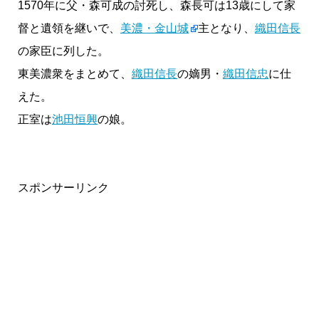
1570年に父・森可成の討死し、森長可は13歳にして家
督と遺領を継いで、
美濃・金山城
主となり、
織田信長
の家臣に列した。
東美濃衆をまとめて、
織田信長
の嫡男・
織田信忠
に仕
えた。
正室は
池田恒興
の娘。
スポンサーリンク