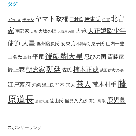
タグ
北畠
ヤマト政権
伊東氏
アイヌ
三村氏
チャシ
伊賀
家
天正遣欧少年
大鏡
南部家
大坂の陣
大坂
大坂夏の陣
天皇
使節
安東氏
奥州藤原氏
尼子氏
山内一豊
小野寺氏
後醍醐天皇
平家
忍びの国
斎藤家
山名氏
島根
朝廷
朝倉家
楠木正成
最上家
森氏
武田信玄の墓
藤
茶人
荒木村重
江戸幕府
異人
沖縄
熊本
浦上氏
原道長
鹿児島
遠山氏
里見八犬伝
高知
鳥取
藤堂高虎
スポンサーリンク