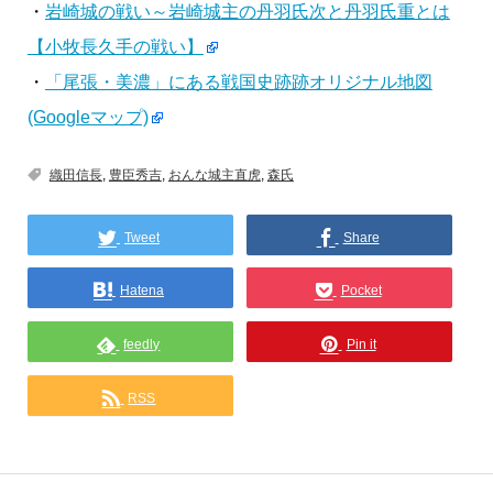
・
岩崎城の戦い～岩崎城主の丹羽氏次と丹羽氏重とは
【小牧長久手の戦い】
・
「尾張・美濃」にある戦国史跡跡オリジナル地図
(Googleマップ)
織田信長
,
豊臣秀吉
,
おんな城主直虎
,
森氏
Tweet
Share
Hatena
Pocket
feedly
Pin it
RSS