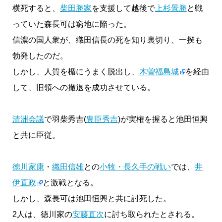
横死すると、
柴田勝家
を支援して越後で
上杉景勝
と戦
っていた森長可は窮地に陥った。
信濃の国人衆が、織田信長の死を知り裏切り、一揆も
勃発したのだ。
しかし、人質を楯にうまく脱出し、
木曽福島城
を経由
して、旧領への撤退を成功させている。
清洲会議
で羽柴秀吉(
豊臣秀吉
)が実権を握ると池田恒興
と共に臣従。
徳川家康
・
織田信雄
との
小牧・長久手の戦い
では、
井
伊直政
と激戦となる。
しかし、森長可は池田恒興と共に討死した。
2人は、徳川家の
安藤直次
に討ち取られたとされる。