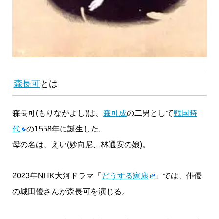
森長可
とは
森長可(もりながよし)は、
森可成
の二男として
戦国時
代
の1558年に誕生した。
母の名は、えい(妙向尼、林通安の娘)。
2023年NHK大河ドラマ「
どうする家康
」では、俳優
の城田優さんが森長可を演じる。