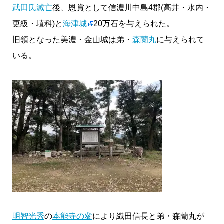
武田氏滅亡
後、恩賞として信濃川中島4郡(高井・水内・
更級・埴科)と
海津城
20万石を与えられた。
旧領となった美濃・金山城は弟・
森蘭丸
に与えられて
いる。
明智光秀
の
本能寺の変
により織田信長と弟・森蘭丸が