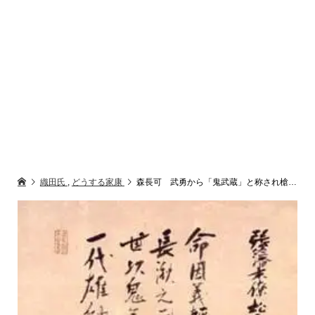
織田氏
,
どうする家康
森長可 武勇から「鬼武蔵」と称され槍術が得意だった武将