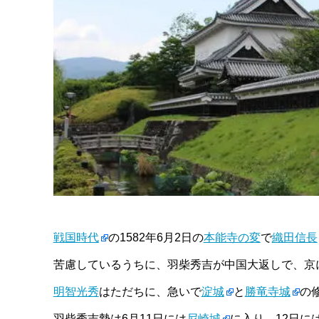
戦国時代
の1582年6月2日の
本能寺の変
で
織田信長
苦慮しているうちに、羽柴秀吉が中国大返しで、京に
明智光秀
はただちに、急いで
淀城
と
勝竜寺城
の
羽柴秀吉勢は6月11日には
尼崎城
に入り、12日に