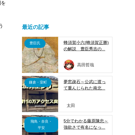
利を
う
最近の記事
蜂須賀小六(蜂須賀正勝)
豊臣氏
の解説 豊臣秀吉の...
高田哲哉
夢窓疎石～公武に渡っ
鎌倉・室町
て重んじられた南北...
太田
5分でわかる藤原陳忠～
飛鳥・奈良・
強欲さで有名になっ...
平安