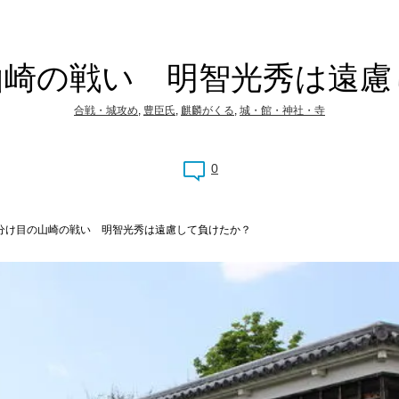
山崎の戦い 明智光秀は遠慮
合戦・城攻め
,
豊臣氏
,
麒麟がくる
,
城・館・神社・寺
0
分け目の山崎の戦い 明智光秀は遠慮して負けたか？