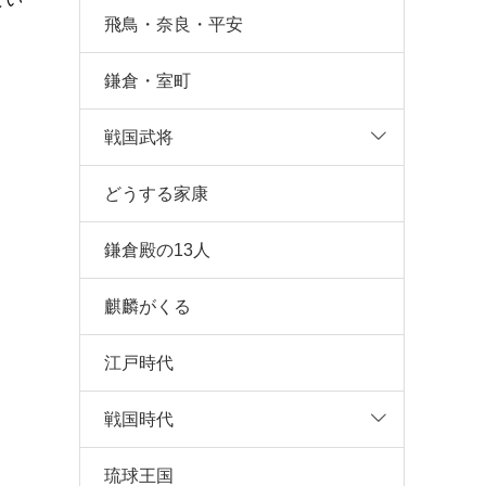
飛鳥・奈良・平安
鎌倉・室町
、
戦国武将
どうする家康
鎌倉殿の13人
麒麟がくる
江戸時代
戦国時代
琉球王国