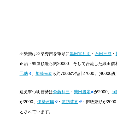
羽柴勢は羽柴秀吉を筆頭に
黒田官兵衛
・
石田三成
・
正治・蜂屋頼隆ら約20000、そして合流した織田信
元助
、
加藤光泰
ら約7000の合計27000。(40000
迎え撃つ明智勢は
斎藤利三
・
柴田勝定
が2000、
阿
が2000、
伊勢貞興
・
諏訪盛直
・御牧兼顕が200
とされています。