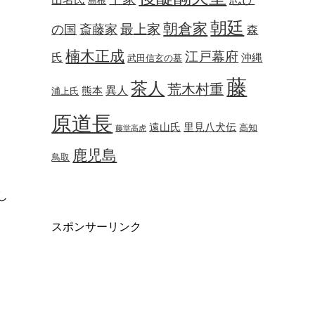
島根
朝廷
朝倉家
最上家
の国
斎藤家
森
楠木正成
江戸幕府
氏
沖縄
武田信玄の墓
藤
茶人
荒木村重
異人
熊本
浦上氏
原道長
遠山氏
里見八犬伝
高知
藤堂高虎
鹿児島
鳥取
し
スポンサーリンク