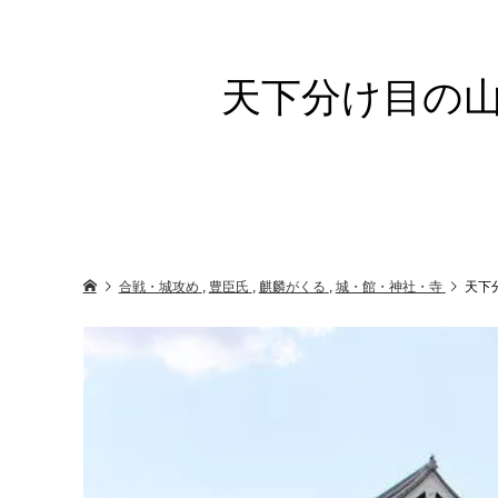
天下分け目の
合戦・城攻め
,
豊臣氏
,
麒麟がくる
,
城・館・神社・寺
天下