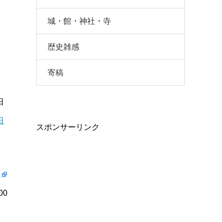
城・館・神社・寺
歴史雑感
寄稿
田
田
スポンサーリンク
家
00