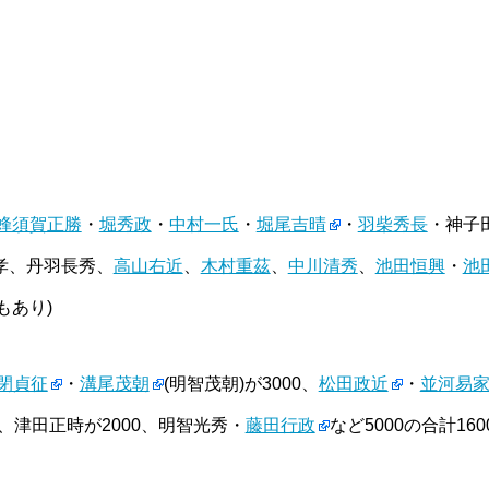
蜂須賀正勝
・
堀秀政
・
中村一氏
・
堀尾吉晴
・
羽柴秀長
・神子
孝、丹羽長秀、
高山右近
、
木村重茲
、
中川清秀
、
池田恒興
・
池
説もあり)
閉貞征
・
溝尾茂朝
(明智茂朝)が3000、
松田政近
・
並河易
0、津田正時が2000、明智光秀・
藤田行政
など5000の合計160