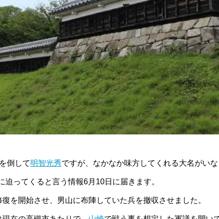
を倒して
明智光秀
ですが、なかなか味方してくれる大名がいな
迫ってくると言う情報6月10日に届きます。
修復を開始させ、男山に布陣していた兵を撤収させました。
は現在の高槻市あたりで、
山崎
で戦う事を想定した軍議を開い