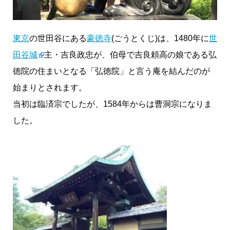
東京
の世田谷にある
豪徳寺
(ごうとくじ)は、1480年に
世
田谷城
主・吉良政忠が、伯母で吉良頼高の娘である弘
徳院の住まいとなる「弘徳院」と言う庵を結んだのが
始まりとされます。
当初は臨済宗でしたが、1584年からは曹洞宗になりま
した。