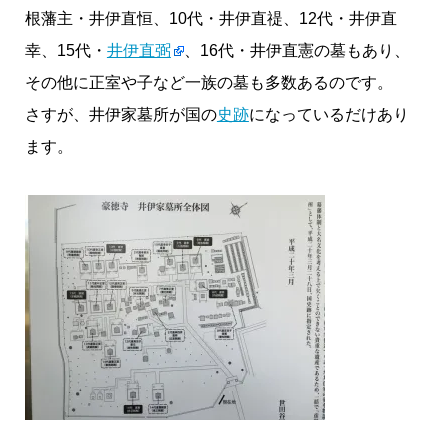
根藩主・井伊直恒、10代・井伊直禔、12代・井伊直
幸、15代・
井伊直弼
、16代・井伊直憲の墓もあり、
その他に正室や子など一族の墓も多数あるのです。
さすが、井伊家墓所が国の
史跡
になっているだけあり
ます。