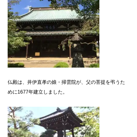
仏殿は、井伊直孝の娘・掃雲院が、父の菩提を弔うた
めに1677年建立しました。