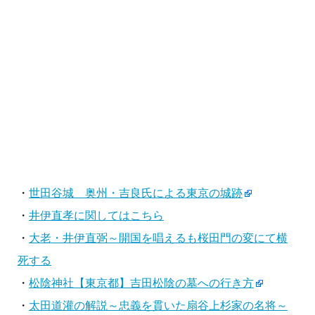
・
世田谷城 奥州・吉良氏による東京の城跡
・
井伊直孝に関してはこちら
・
大老・井伊直弼～開国を唱えるも桜田門の変にて横
死する
・
松陰神社【東京都】吉田松陰の墓への行き方
・
太田道灌の解説～忠義を貫いた扇谷上杉家の名将～