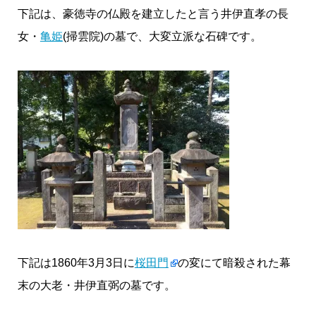
下記は、豪徳寺の仏殿を建立したと言う井伊直孝の長
女・
亀姫
(掃雲院)の墓で、大変立派な石碑です。
下記は1860年3月3日に
桜田門
の変にて暗殺された幕
末の大老・井伊直弼の墓です。