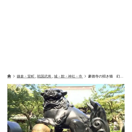
鎌倉・室町
,
戦国武将
,
城・館・神社・寺
豪徳寺の招き猫 幻想的な井伊家墓所と井伊直弼の墓