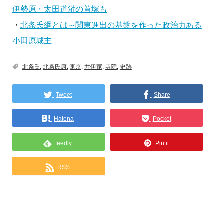
伊勢原・太田道灌の首塚も
・
北条氏綱とは～関東進出の基盤を作った政治力ある
小田原城主
北条氏
,
北条氏康
,
東京
,
井伊家
,
寺院
,
史跡
Tweet
Share
Hatena
Pocket
feedly
Pin it
RSS