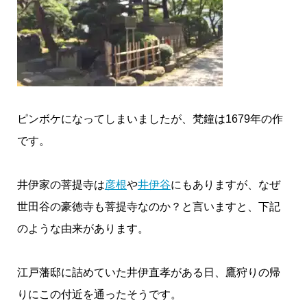
ピンボケになってしまいましたが、梵鐘は1679年の作
です。
井伊家の菩提寺は
彦根
や
井伊谷
にもありますが、なぜ
世田谷の豪徳寺も菩提寺なのか？と言いますと、下記
のような由来があります。
江戸藩邸に詰めていた井伊直孝がある日、鷹狩りの帰
りにこの付近を通ったそうです。