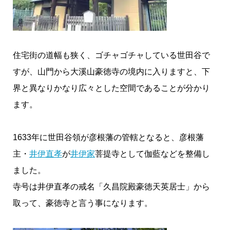
住宅街の道幅も狭く、ゴチャゴチャしている世田谷で
すが、山門から大溪山豪徳寺の境内に入りますと、下
界と異なりかなり広々とした空間であることが分かり
ます。
1633年に世田谷領が彦根藩の管轄となると、彦根藩
主・
井伊直孝
が
井伊家
菩提寺として伽藍などを整備し
ました。
寺号は井伊直孝の戒名「久昌院殿豪徳天英居士」から
取って、豪徳寺と言う事になります。