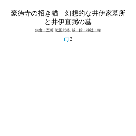
豪徳寺の招き猫 幻想的な井伊家墓所
と井伊直弼の墓
鎌倉・室町
,
戦国武将
,
城・館・神社・寺
7