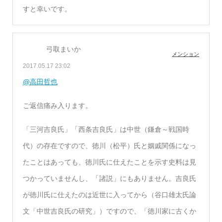
すと幸いです。
弓取まいか
メンション
2017.05.17 23:02
@高田哲也
ご返信痛み入ります。
「三河吉良氏」「西条吉良氏」は中世（鎌倉～戦国時
代）の存在ですので、徳川（松平）氏と姻戚関係になっ
たことはあっても、徳川氏に仕えたことを示す史料は見
つかっていませんし、「諸説」にもありません。吉良氏
が徳川氏に仕えたのは近世に入ってから（谷口雄太氏論
文「中世吉良氏の研究」）ですので、「徳川家に古くか