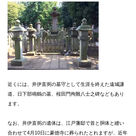
近くには、井伊直弼の墓守として生涯を終えた遠城謙
道、日下部鳴鶴の墓、桜田門殉難八士之碑などもあり
ます。
なお、井伊直弼の遺体は、江戸藩邸で首と胴体と縫い
合わせて4月10日に豪徳寺に葬られたとれますが、近年