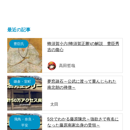
最近の記事
蜂須賀小六(蜂須賀正勝)の解説 豊臣秀
豊臣氏
吉の腹心
高田哲哉
夢窓疎石～公武に渡って重んじられた
鎌倉・室町
南北朝の禅僧～
太田
5分でわかる藤原陳忠～強欲さで有名に
飛鳥・奈良・
なった藤原南家出身の受領～
平安