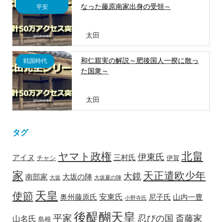
なった藤原南家出身の受領～
平安
太田
和仁親実の解説～肥後国人一揆に散っ
戦国時代
た国衆～
太田
タグ
北畠
ヤマト政権
伊東氏
アイヌ
三村氏
チャシ
伊賀
家
天正遣欧少年
大鏡
南部家
大坂の陣
大坂
大坂夏の陣
天皇
使節
安東氏
奥州藤原氏
尼子氏
山内一豊
小野寺氏
後醍醐天皇
平家
忍びの国
斎藤家
山名氏
島根