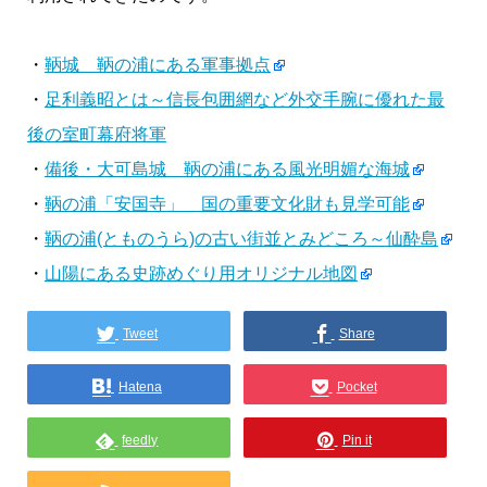
・
鞆城 鞆の浦にある軍事拠点
・
足利義昭とは～信長包囲網など外交手腕に優れた最
後の室町幕府将軍
・
備後・大可島城 鞆の浦にある風光明媚な海城
・
鞆の浦「安国寺」 国の重要文化財も見学可能
・
鞆の浦(とものうら)の古い街並とみどころ～仙酔島
・
山陽にある史跡めぐり用オリジナル地図
Tweet
Share
Hatena
Pocket
feedly
Pin it