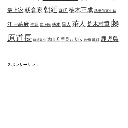
朝廷
朝倉家
楠木正成
最上家
森氏
武田信玄の墓
藤
茶人
荒木村重
江戸幕府
異人
沖縄
熊本
浦上氏
原道長
鹿児島
遠山氏
里見八犬伝
高知
鳥取
藤堂高虎
スポンサーリンク