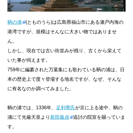
鞆の浦
(とものうら)は広島県福山市にある瀬戸内海の
港湾ですが、規模はそんなに大きい物ではありませ
ん。
しかし、現在では古い街並みが残り、古くから栄えて
いた事が伺えます。
759年に編纂された万葉集にも歌わている鞆の浦は、日
本の歴史上で度々登場する地名ですが、なぜ、そんな
に有名なのか調べてみました。
鞆の浦では、1336年、
足利尊氏
が京に上る途中、鞆の
浦にて光厳天皇より
新田義貞
追討の院宣を賜っていま
す。