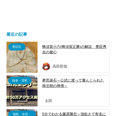
最近の記事
蜂須賀小六(蜂須賀正勝)の解説 豊臣秀
豊臣氏
吉の腹心
高田哲哉
夢窓疎石～公武に渡って重んじられた
鎌倉・室町
南北朝の禅僧～
太田
5分でわかる藤原陳忠～強欲さで有名に
飛鳥・奈良・