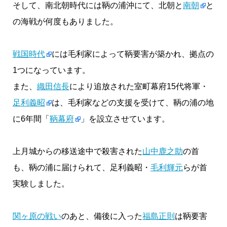
そして、南北朝時代には鞆の浦沖にて、北朝と
南朝
と
の海戦が何度もありました。
戦国時代
には毛利家によって鞆要害が築かれ、拠点の
1つになっています。
また、
織田信長
により追放された室町幕府15代将軍・
足利義昭
は、毛利家などの支援を受けて、鞆の浦の地
に6年間「
鞆幕府
」を設立させています。
上月城からの移送途中で殺害された
山中鹿之助
の首
も、鞆の浦に届けられて、足利義昭・
毛利輝元
らが首
実験しました。
関ヶ原の戦い
のあと、備後に入った
福島正則
は鞆要害