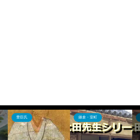
豊臣氏
鎌倉・室町
飛