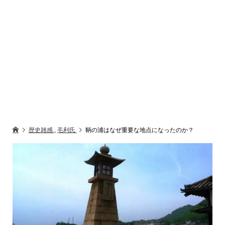
歴史雑感
,
毛利氏
鞆の浦はなぜ重要な地点になったのか？