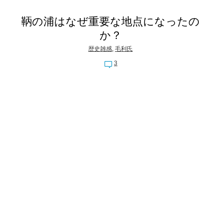
鞆の浦はなぜ重要な地点になったの
か？
歴史雑感
,
毛利氏
3