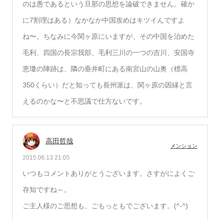
のは愚であるという旦那の思想を論破できません。確か
に7割理はある）なかなか中国攻めはキツイんですよ
ね〜。ちなみに今関ヶ原にいますが、その中国を治めた
毛利、四国の長宗我部、毛利三川の一つの吉川、安国寺
恵瓊の陣跡は、隣の垂井町にある南宮山の山奥（標高
350くらい）だと知っても長州派は、関ヶ原の因縁と言
えるのかな〜と不思議で仕方ないです。
高田哲哉
メンション
2015.06.13 21:05
いつもコメントありがとうございます。さすがによくご
存知ですね～。
ご主人様のご思想も、ごもっともでございます。(^-^)