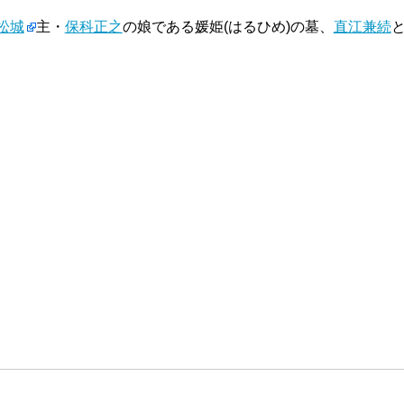
松城
主・
保科正之
の娘である媛姫(はるひめ)の墓、
直江兼続