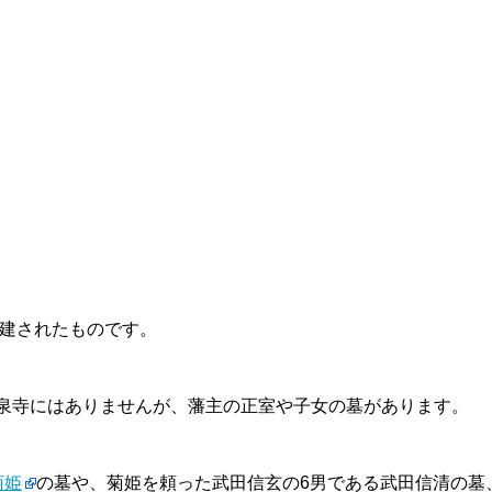
再建されたものです。
泉寺にはありませんが、藩主の正室や子女の墓があります。
菊姫
の墓や、菊姫を頼った武田信玄の6男である武田信清の墓