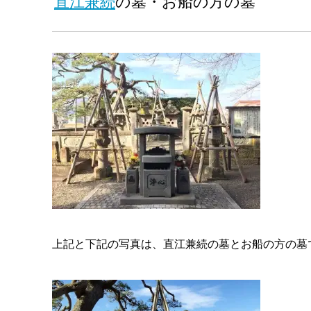
直江兼続
の墓・お船の方の墓
上記と下記の写真は、直江兼続の墓とお船の方の墓