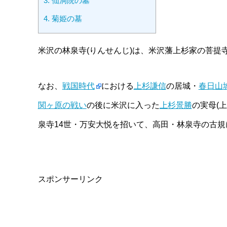
3.
仙洞院の墓
4.
菊姫の墓
米沢の林泉寺(りんせんじ)は、米沢藩上杉家の菩提
なお、
戦国時代
における
上杉謙信
の居城・
春日山
関ヶ原の戦い
の後に米沢に入った
上杉景勝
の実母(
泉寺14世・万安大悦を招いて、高田・林泉寺の古
スポンサーリンク