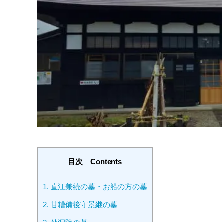
目次 Contents
1.
直江兼続の墓・お船の方の墓
2.
甘糟備後守景継の墓