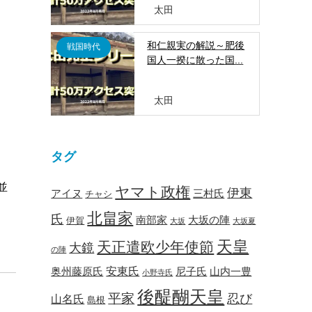
太田
和仁親実の解説～肥後
戦国時代
国人一揆に散った国...
太田
タグ
並
ヤマト政権
伊東
アイヌ
三村氏
チャシ
北畠家
氏
南部家
大坂の陣
伊賀
大坂
大坂夏
天皇
天正遣欧少年使節
大鏡
の陣
安東氏
奥州藤原氏
尼子氏
山内一豊
小野寺氏
後醍醐天皇
平家
忍び
山名氏
島根