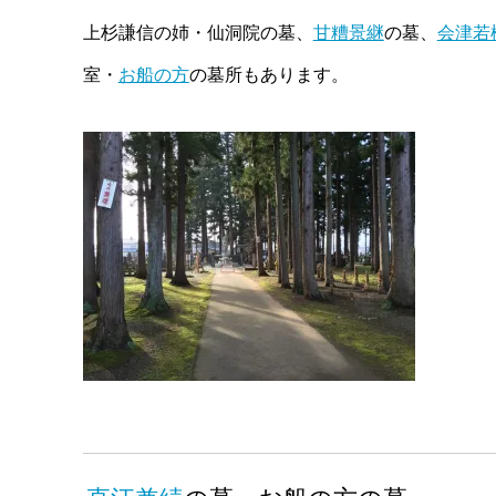
上杉謙信の姉・仙洞院の墓、
甘糟景継
の墓、
会津若
室・
お船の方
の墓所もあります。