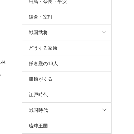
飛鳥・奈良・平安
鎌倉・室町
戦国武将
どうする家康
に林
鎌倉殿の13人
。
麒麟がくる
江戸時代
戦国時代
琉球王国