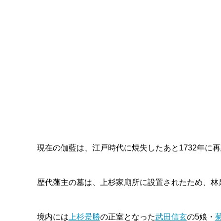
現在の伽藍は、江戸時代に焼失したあと1732年に
歴代藩主の墓は、上杉家廟所に設置されたため、林
境内には
上杉景勝
の正室となった
武田信玄
の5娘・