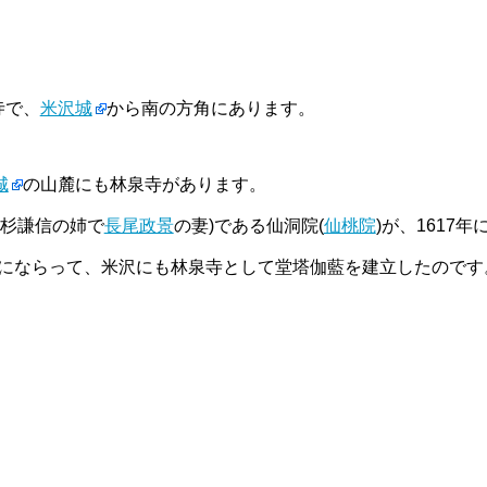
寺で、
米沢城
から南の方角にあります。
城
の山麓にも林泉寺があります。
上杉謙信の姉で
長尾政景
の妻)である仙洞院(
仙桃院
)が、1617年
規にならって、米沢にも林泉寺として堂塔伽藍を建立したのです