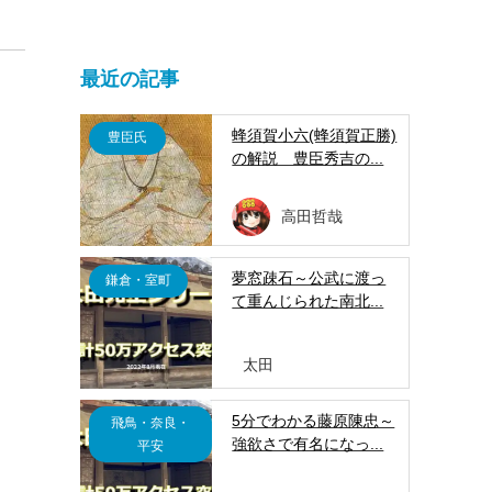
最近の記事
蜂須賀小六(蜂須賀正勝)
豊臣氏
の解説 豊臣秀吉の...
高田哲哉
夢窓疎石～公武に渡っ
鎌倉・室町
て重んじられた南北...
太田
5分でわかる藤原陳忠～
飛鳥・奈良・
強欲さで有名になっ...
平安