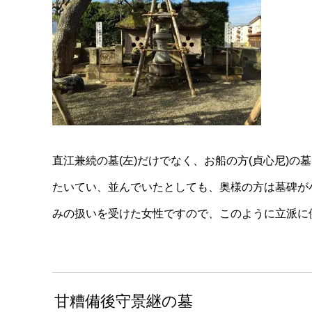
直江兼続の墓(左)だけでなく、お船の方(貞心尼)の
たいてい、並んでいたとしても、奥様の方は墓碑が
みの扱いを受けた女性ですので、このように立派に
甘糟備後守景継の墓