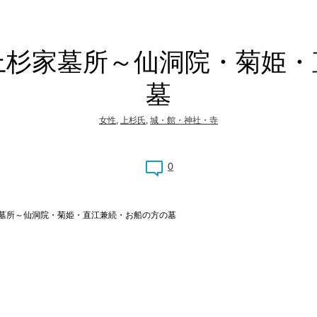
上杉家墓所～仙洞院・菊姫・
墓
女性
,
上杉氏
,
城・館・神社・寺
0
墓所～仙洞院・菊姫・直江兼続・お船の方の墓