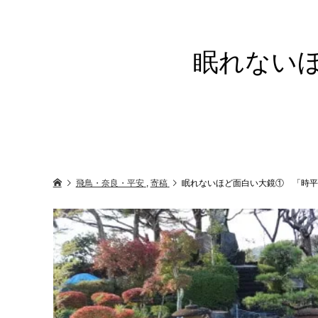
眠れない
飛鳥・奈良・平安
,
寄稿
眠れないほど面白い大鏡① 「時平