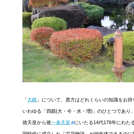
「
大鏡
」について、貴方はどれくらいの知識をお持
いわゆる「四鏡(大・今・水・増)」のひとつであり
徳天皇から後
一条天皇
にいたる14代176年にわ
同時代に成立した「栄花物語」が編年体であるのに