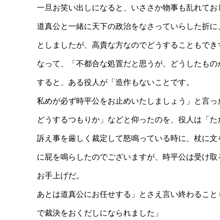
一旦お笑い出しになると、いささか物事も乱れてお
道真公と一緒に天下の政治をなさっていらした折に
としましたが、高貴な方なのでどうすることもでき
なって、「不都合な処置だと思うが、どうしたもの
すると、ある役人が「造作もないことです。
私めが必ず時平公をお止めいたしましょう」と言っ
どうするつもりか」などと仰ったのを、役人は「た
訴え事を厳しく裁定して怒鳴っている時に、杖に文
に屁を鳴らしたのでございますが、時平公は受け取
お手上げだ。
あとは道真公にお任せする」とさえ言い終わること
で裁決をおくだしになられました」