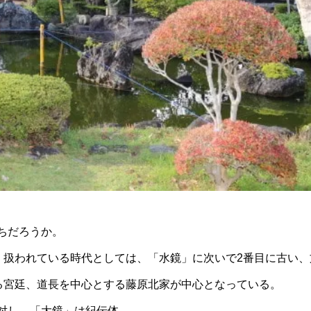
ちだろうか。
、扱われている時代としては、「水鏡」に次いで2番目に古い、
たる宮廷、道長を中心とする藤原北家が中心となっている。
対し、「大鏡」は紀伝体。