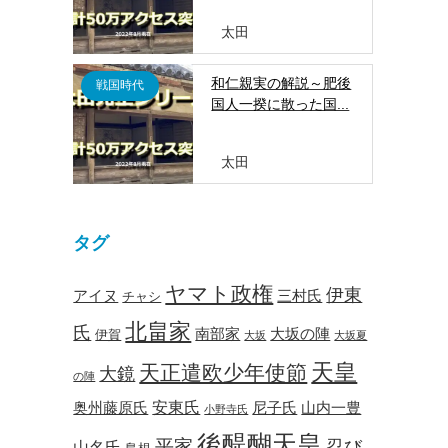
太田
和仁親実の解説～肥後
戦国時代
国人一揆に散った国...
太田
タグ
ヤマト政権
伊東
アイヌ
三村氏
チャシ
北畠家
氏
南部家
大坂の陣
伊賀
大坂
大坂夏
天皇
天正遣欧少年使節
大鏡
の陣
安東氏
奥州藤原氏
尼子氏
山内一豊
小野寺氏
後醍醐天皇
平家
忍び
山名氏