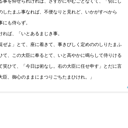
る事を仰せられければ、さすがにやむごとなくて、「切にし
のしたまふ事なれば、不便なりと見れど、いかがすべから
事にも侍らず。
ければ、「いとあるまじき事。
覧ぜよ」とて、座に着きて、事きびしく定めののしりたまふ
ひて、この大臣に奉るとて、いと高やかに鳴らして侍りける
て笑ひて、「今日は術なし。右の大臣に任せ申す」とだに言
大臣、御心のままにまつりごちたまひけれ。」