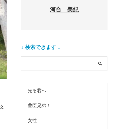
河合 美紀
↓ 検索できます ↓
光る君へ
豊臣兄弟！
文
女性