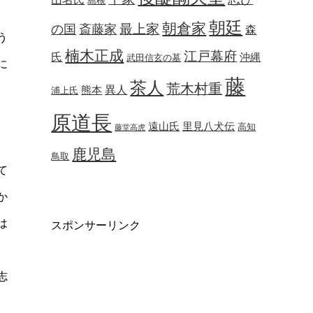
島根
朝廷
朝倉家
最上家
の国
斎藤家
森
う
楠木正成
江戸幕府
氏
沖縄
武田信玄の墓
に
藤
茶人
荒木村重
異人
熊本
浦上氏
原道長
遠山氏
里見八犬伝
高知
藤堂高虎
鹿児島
鳥取
て
か
は
スポンサーリンク
志