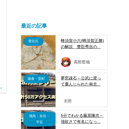
最近の記事
蜂須賀小六(蜂須賀正勝)
豊臣氏
の解説 豊臣秀吉の...
高田哲哉
夢窓疎石～公武に渡っ
鎌倉・室町
て重んじられた南北...
太田
5分でわかる藤原陳忠～
飛鳥・奈良・
強欲さで有名になっ...
平安