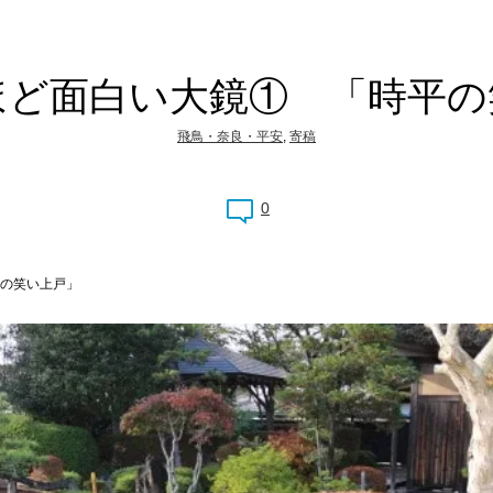
ほど面白い大鏡① 「時平の
飛鳥・奈良・平安
,
寄稿
0
の笑い上戸」