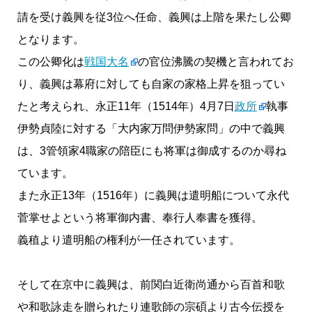
請を受け義興を従3位へ任命、義興は上階を果たし公卿
となります。
この公卿化は
戦国大名
の官位沸騰の契機と言われてお
り、義興は幕府に対しても自家の家格上昇を狙ってい
たと考えられ、永正11年（1514年）4月7日
政所
執事
伊勢貞陸に対する「大内家万問伊勢家問」の中で義興
は、3管領家4職家の陪臣にも将軍は御成するのか尋ね
ています。
また永正13年（1516年）に義興は遣明船について永代
菅掌せよという将軍御内書、奉行人奉書を獲得。
義稙より遣明船の権利が一任されています。
そして在京中に義興は、前関白近衛尚通から百首和歌
や和歌詠走を贈られたり連歌師の宗碩より古今伝授を