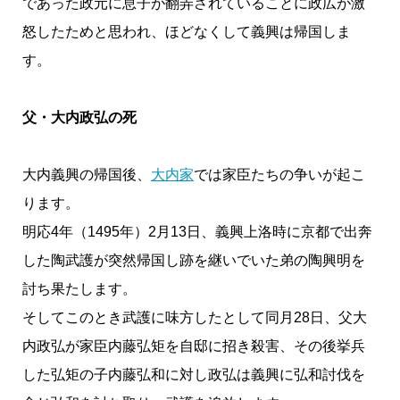
であった政元に息子が翻弄されていることに政広が激
怒したためと思われ、ほどなくして義興は帰国しま
す。
父・大内政弘の死
大内義興の帰国後、
大内家
では家臣たちの争いが起こ
ります。
明応4年（1495年）2月13日、義興上洛時に京都で出奔
した陶武護が突然帰国し跡を継いでいた弟の陶興明を
討ち果たします。
そしてこのとき武護に味方したとして同月28日、父大
内政弘が家臣内藤弘矩を自邸に招き殺害、その後挙兵
した弘矩の子内藤弘和に対し政弘は義興に弘和討伐を