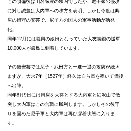
この頃備後は山名誠豊の領国でしたが、尼子家の侵攻
に対し誠豊は大内軍への味方を表明、しかし今度は興
房の留守の安芸で、尼子方の国人の軍事活動が活発
化。
同年12月には義興の娘婿となっていた大友義鑑の援軍
10,000人が厳島に到着しています。
その後安芸では尼子・武田方と一進一退の攻防が続き
ますが、大永7年（1527年）経久は自ら軍を率いて備後
へ出陣。
同年8月9日には興房を大将とする大内軍と細沢山で激
突し大内軍はこの合戦に勝利します。しかしその後守
りを固めた尼子軍と大内軍は再び膠着状態に入りま
す。