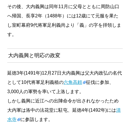
その後、大内義興は同年11月に父母とともに周防山口
へ帰国、長享2年（1488年）には12歳にて元服を果た
し室町幕府9代将軍足利義尚より「義」の字を拝領しま
す。
大内義興と明応の政変
延徳3年(1491年)12月27日大内義興は父大内政弘の名代
として10代将軍足利義稙の
六角高頼
征伐に参加、
3,000人の軍勢を率いて上洛します。
しかし義興に近江への出陣命令が出されなかったため
大内軍は洛中の法花堂に駐屯、延徳4年(1492年)には
清
水寺
に参詣します。