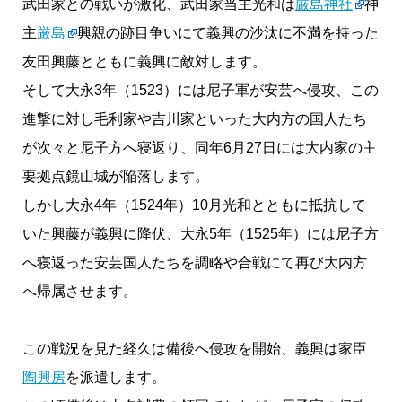
武田家との戦いが激化、武田家当主光和は
厳島神社
神
主
厳島
興親の跡目争いにて義興の沙汰に不満を持った
友田興藤とともに義興に敵対します。
そして大永3年（1523）には尼子軍が安芸へ侵攻、この
進撃に対し毛利家や吉川家といった大内方の国人たち
が次々と尼子方へ寝返り、同年6月27日には大内家の主
要拠点鏡山城が陥落します。
しかし大永4年（1524年）10月光和とともに抵抗して
いた興藤が義興に降伏、大永5年（1525年）には尼子方
へ寝返った安芸国人たちを調略や合戦にて再び大内方
へ帰属させます。
この戦況を見た経久は備後へ侵攻を開始、義興は家臣
陶興房
を派遣します。