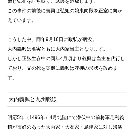
命じ弘和を討ち取り、武護を追放します。
この事件の前後に義興は弘矩の娘東向殿を正室に向か
えています。
こうした中、同年9月18日に政弘が病没。
大内義興は名実ともに大内家当主となります。
しかし正弘生存中の同年4月頃より義興は当主を代行し
ており、父の死を契機に義興は花押の形状を改めま
す。
大内義興と九州戦線
明応5年（1496年）4月北陸にて潜伏中の前将軍足利義
稙が友好のあった大内家・大友家・島津家に対し帰洛