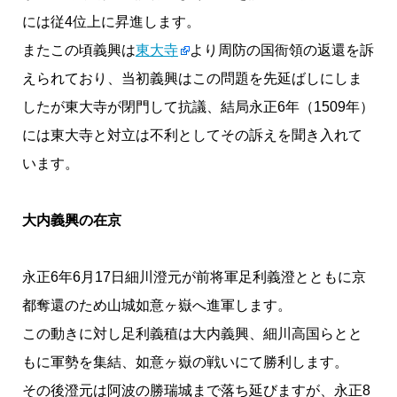
には従4位上に昇進します。
またこの頃義興は
東大寺
より周防の国衙領の返還を訴
えられており、当初義興はこの問題を先延ばしにしま
したが東大寺が閉門して抗議、結局永正6年（1509年）
には東大寺と対立は不利としてその訴えを聞き入れて
います。
大内義興の在京
永正6年6月17日細川澄元が前将軍足利義澄とともに京
都奪還のため山城如意ヶ嶽へ進軍します。
この動きに対し足利義稙は大内義興、細川高国らとと
もに軍勢を集結、如意ヶ嶽の戦いにて勝利します。
その後澄元は阿波の勝瑞城まで落ち延びますが、永正8