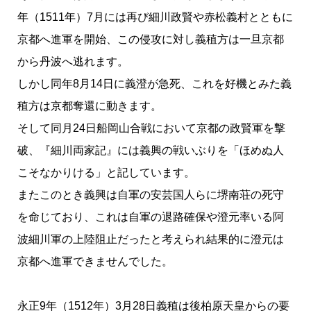
年（1511年）7月には再び細川政賢や赤松義村とともに
京都へ進軍を開始、この侵攻に対し義稙方は一旦京都
から丹波へ逃れます。
しかし同年8月14日に義澄が急死、これを好機とみた義
稙方は京都奪還に動きます。
そして同月24日船岡山合戦において京都の政賢軍を撃
破、『細川両家記』には義興の戦いぶりを「ほめぬ人
こそなかりける」と記しています。
またこのとき義興は自軍の安芸国人らに堺南荘の死守
を命じており、これは自軍の退路確保や澄元率いる阿
波細川軍の上陸阻止だったと考えられ結果的に澄元は
京都へ進軍できませんでした。
永正9年（1512年）3月28日義稙は後柏原天皇からの要