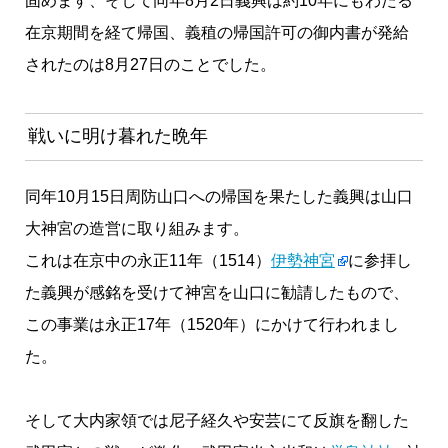
固めます、そして同年8月2日義興は約10年にもわたる
在京期間を経て帰国、義稙の帰国許可の御内書が発給
されたのは8月27日のことでした。
戦いに明け暮れた晩年
同年10月15日周防山口への帰国を果たした義興は山口
大神宮の造営に取り組みます。
これは在京中の永正11年（1514）
伊勢神宮
に参拝し
た義興が感銘を受けて神宮を山口に勧請したもので、
この事業は永正17年（1520年）にかけて行われまし
た。
そして大内家領では尼子経久や安芸にて反旗を翻した