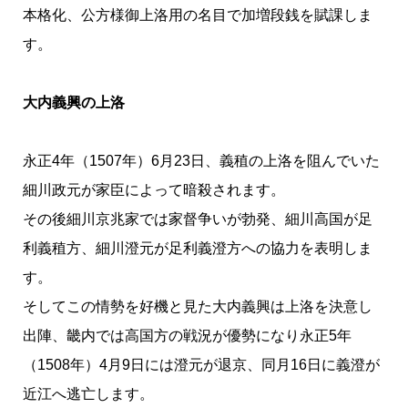
本格化、公方様御上洛用の名目で加増段銭を賦課しま
す。
大内義興の上洛
永正4年（1507年）6月23日、義稙の上洛を阻んでいた
細川政元が家臣によって暗殺されます。
その後細川京兆家では家督争いが勃発、細川高国が足
利義稙方、細川澄元が足利義澄方への協力を表明しま
す。
そしてこの情勢を好機と見た大内義興は上洛を決意し
出陣、畿内では高国方の戦況が優勢になり永正5年
（1508年）4月9日には澄元が退京、同月16日に義澄が
近江へ逃亡します。