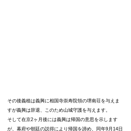
その後義稙は義興に相国寺崇寿院領の堺南荘を与えま
すが義興は辞退、このため山城守護を与えます。
そして在京2ヶ月後には義興は帰国の意思を示します
が、幕府や朝廷の説得により帰国を諦め、同年9月14日