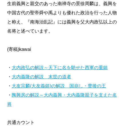
生前義興と親交のあった南禅寺の景徐周麟は、義興を
中国古代の聖帝舜や禹よりも優れた政治を行った人物
と称え、『南海治乱記』には義興を父大内政弘以上の
名将と述べています。
(寄稿)kawai
・
大内政弘の解説～天下に名を馳せた西軍の重鎮
・
大内義隆の解説 末世の道者
・
大友宗麟(大友義鎮)の解説 国崩し・豊後の王
・
陶興房の解説～大内義興・大内義隆親子を支えた名
将
共通カウント