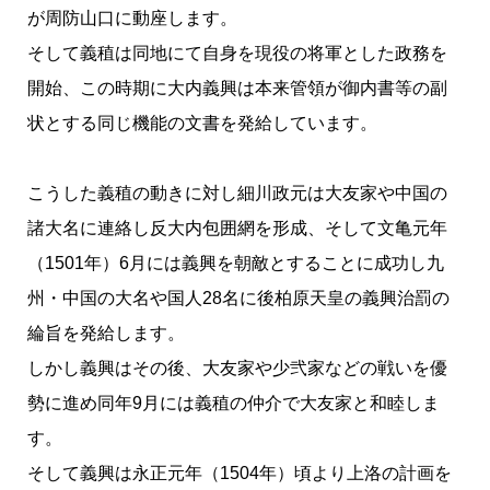
が周防山口に動座します。
そして義稙は同地にて自身を現役の将軍とした政務を
開始、この時期に大内義興は本来管領が御内書等の副
状とする同じ機能の文書を発給しています。
こうした義稙の動きに対し細川政元は大友家や中国の
諸大名に連絡し反大内包囲網を形成、そして文亀元年
（1501年）6月には義興を朝敵とすることに成功し九
州・中国の大名や国人28名に後柏原天皇の義興治罰の
綸旨を発給します。
しかし義興はその後、大友家や少弐家などの戦いを優
勢に進め同年9月には義稙の仲介で大友家と和睦しま
す。
そして義興は永正元年（1504年）頃より上洛の計画を