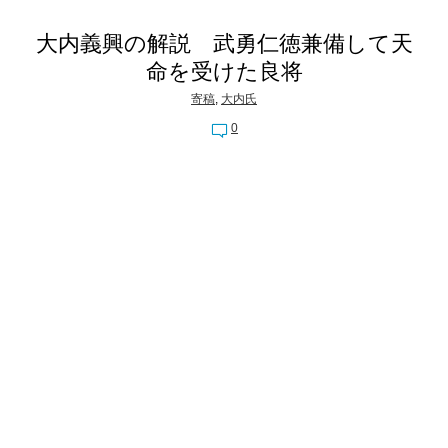
大内義興の解説 武勇仁徳兼備して天
命を受けた良将
寄稿
,
大内氏
0