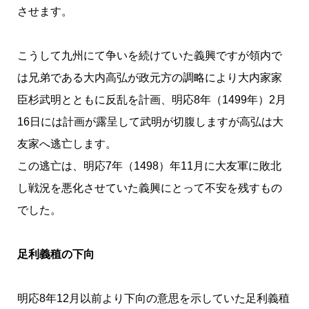
させます。
こうして九州にて争いを続けていた義興ですが領内で
は兄弟である大内高弘が政元方の調略により大内家家
臣杉武明とともに反乱を計画、明応8年（1499年）2月
16日には計画が露呈して武明が切腹しますが高弘は大
友家へ逃亡します。
この逃亡は、明応7年（1498）年11月に大友軍に敗北
し戦況を悪化させていた義興にとって不安を残すもの
でした。
足利義稙の下向
明応8年12月以前より下向の意思を示していた足利義稙