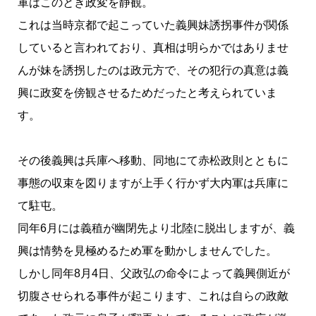
軍はこのとき政変を静観。
これは当時京都で起こっていた義興妹誘拐事件が関係
していると言われており、真相は明らかではありませ
んが妹を誘拐したのは政元方で、その犯行の真意は義
興に政変を傍観させるためだったと考えられていま
す。
その後義興は兵庫へ移動、同地にて赤松政則とともに
事態の収束を図りますが上手く行かず大内軍は兵庫に
て駐屯。
同年6月には義稙が幽閉先より北陸に脱出しますが、義
興は情勢を見極めるため軍を動かしませんでした。
しかし同年8月4日、父政弘の命令によって義興側近が
切腹させられる事件が起こります、これは自らの政敵