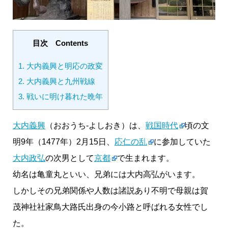
目次 Contents
1.
大内義興と明応の政変
2.
大内義興と九州戦線
3.
戦いに明け暮れた晩年
大内義興
（おおうち-よしおき）は、
戦国時代
頃の文
明9年（1477年）2月15日、
応仁の乱
に参加していた
大内政弘
の次男として
京都
で生まれます。
幼名は亀童丸といい、兄弟には大内高弘がいます。
しかしその兄弟関係や人数は諸説あり不明で母親は賀
茂神社社家鳥大路氏出身の今小路と呼ばれる女性でし
た。