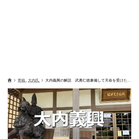
寄稿
,
大内氏
大内義興の解説 武勇仁徳兼備して天命を受けた良将