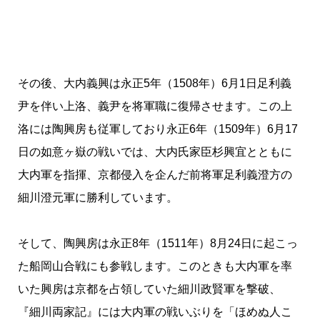
その後、大内義興は永正5年（1508年）6月1日足利義
尹を伴い上洛、義尹を将軍職に復帰させます。この上
洛には陶興房も従軍しており永正6年（1509年）6月17
日の如意ヶ嶽の戦いでは、大内氏家臣杉興宜とともに
大内軍を指揮、京都侵入を企んだ前将軍足利義澄方の
細川澄元軍に勝利しています。
そして、陶興房は永正8年（1511年）8月24日に起こっ
た船岡山合戦にも参戦します。このときも大内軍を率
いた興房は京都を占領していた細川政賢軍を撃破、
『細川両家記』には大内軍の戦いぶりを「ほめぬ人こ