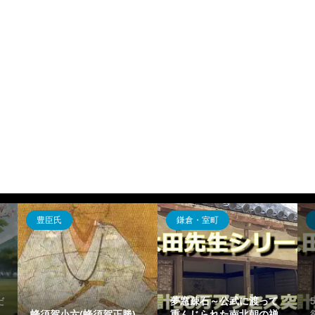
飛鳥・奈良・平安
戦国時代
って
5分でわかる藤原陳忠～強
の禅
欲さで有名になった藤原
和仁親実の解説～肥後国