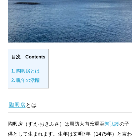
目次 Contents
1.
陶興房とは
2.
晩年の活躍
陶興房
とは
陶興房（すえ-おきふさ）は周防大内氏重臣
陶弘護
の子
供として生まれます。生年は文明7年（1475年）と言わ