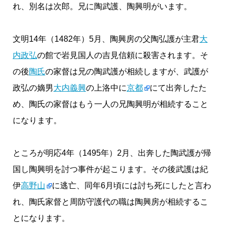
れ、別名は次郎。兄に陶武護、陶興明がいます。
文明14年（1482年）5月、陶興房の父陶弘護が主君
大
内政弘
の館で岩見国人の吉見信頼に殺害されます。そ
の後
陶氏
の家督は兄の陶武護が相続しますが、武護が
政弘の嫡男
大内義興
の上洛中に
京都
にて出奔したた
め、陶氏の家督はもう一人の兄陶興明が相続すること
になります。
ところが明応4年（1495年）2月、出奔した陶武護が帰
国し陶興明を討つ事件が起こります。その後武護は紀
伊
高野山
に逃亡、同年6月頃には討ち死にしたと言わ
れ、陶氏家督と周防守護代の職は陶興房が相続するこ
とになります。