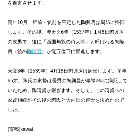
を自害させます。
同年10月、肥前・筑前を平定した陶興房は周防に帰国
します。その後、翌天文6年（1537年）1月8日陶興房
の次男で、後に「西国無双の侍大将」と呼ばれる陶隆
房（後の
陶晴賢
）が従五位下に昇進します。
天文8年（1539年）4月18日陶興房は病没します。享年
65才。陶氏の家督は長男の陶興昌が享禄2年に病死して
いたため、陶晴賢が継ぎます。そして、この晴賢への
家督相続がその後の陶氏と大内氏の運命を決めたので
した。
(寄稿)kawai