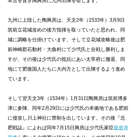
本営を置き陶興房に九州出陣を命じます。
九州に上陸した陶興房は、天文2年（1533年）3月9日
筑前立花城攻めの後方指揮を取っていたと思われ、同
城に調略を仕掛けています。そして立花城攻略後は肥
前神崎郡石動村・大曲村にて少弐氏と合戦し勝利しま
すが、その後は少弐氏の抵抗にあい太宰府に撤退、同
地にて肥後国人たちに大内方として出陣するよう進め
ています。
そして翌天文3年（1534年）1月31日陶興房は筑前博多
津に参陣、同年2月29日には少弐氏の本拠地である肥前
に侵攻し川上神社に禁制を出しています。その後『北
肥戦誌』によれば同年7月15日興房は少弐氏家臣
龍造寺