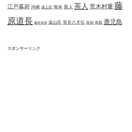
藤
茶人
荒木村重
江戸幕府
異人
沖縄
熊本
浦上氏
原道長
鹿児島
遠山氏
里見八犬伝
高知
鳥取
藤堂高虎
スポンサーリンク