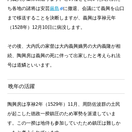
ち各地の諸将は安芸
厳島
に撤退、会議にて義興を山口
まで移送することを決断しますが、義興は享禄元年
（1528年）12月10日に病没します。
その後、大内氏の家督は大内義興嫡男の大内義隆が相
続、陶興房は義興の死に伴って出家したと考えられ法
号は道鱗といいます。
晩年の活躍
陶興房は享禄2年（1529年）11月、周防佐波群の土民
が起こした徳政一揆鎮圧のため軍勢を派遣していま
す。この一揆は地侍も参加していたため鎮圧は難しか