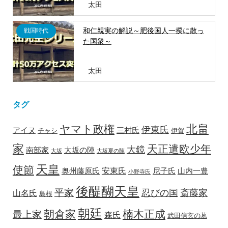
太田
和仁親実の解説～肥後国人一揆に散っ
戦国時代
た国衆～
太田
タグ
北畠
ヤマト政権
伊東氏
アイヌ
三村氏
チャシ
伊賀
家
天正遣欧少年
大鏡
南部家
大坂の陣
大坂
大坂夏の陣
天皇
使節
安東氏
奥州藤原氏
尼子氏
山内一豊
小野寺氏
後醍醐天皇
平家
忍びの国
斎藤家
山名氏
島根
朝廷
朝倉家
楠木正成
最上家
森氏
武田信玄の墓