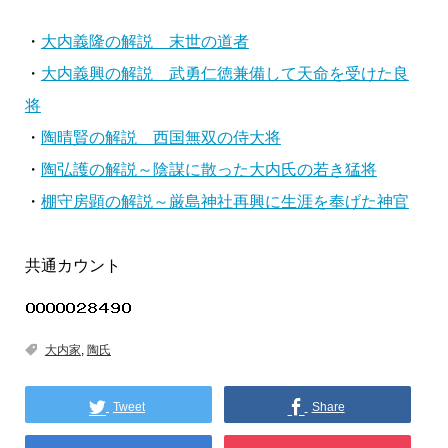
・
大内義隆の解説 末世の道者
・
大内義興の解説 武勇仁徳兼備して天命を受けた良
将
・
陶晴賢の解説 西国無双の侍大将
・
陶弘護の解説～陰謀に散った大内氏の若き猛将
・
棚守房顕の解説～厳島神社再興に生涯を奉げた神官
共通カウント
大内家
,
陶氏
Tweet
Share