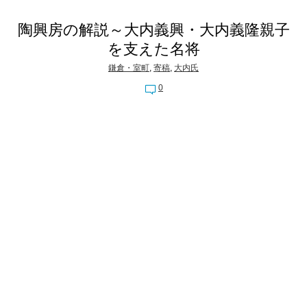
陶興房の解説～大内義興・大内義隆親子
を支えた名将
鎌倉・室町
,
寄稿
,
大内氏
0