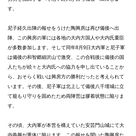
す。
尼子経久出陣の報せをうけた陶興房は再び備後へ出
陣、この興房の軍には各地の大内方国人や大内氏重臣
が多数参加します。そして同年8月9日大内軍と尼子軍
は備後の和智郷細沢山で激突、この合戦後に備後の国
人たちが続々と大内氏への協力を申し出ていることか
ら、おそらく戦いは興房方の勝利だったと考えられて
います。その後、尼子軍は北上して備後八千壇城に立
て籠もり守りを固めたため両陣営は膠着状態に陥りま
す。
その頃、大内軍が本営を構えていた安芸門山城にて大
内義興が重体に陥ります。この報せを聞いた陶興房た