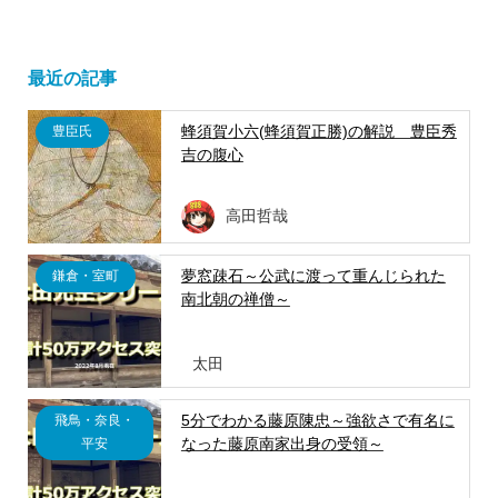
最近の記事
蜂須賀小六(蜂須賀正勝)の解説 豊臣秀
豊臣氏
吉の腹心
高田哲哉
夢窓疎石～公武に渡って重んじられた
鎌倉・室町
南北朝の禅僧～
太田
5分でわかる藤原陳忠～強欲さで有名に
飛鳥・奈良・
なった藤原南家出身の受領～
平安