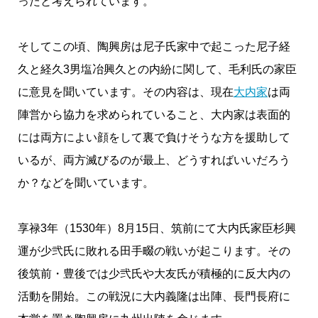
ったと考えられています。
そしてこの頃、陶興房は尼子氏家中で起こった尼子経
久と経久3男塩冶興久との内紛に関して、毛利氏の家臣
に意見を聞いています。その内容は、現在
大内家
は両
陣営から協力を求められていること、大内家は表面的
には両方によい顔をして裏で負けそうな方を援助して
いるが、両方滅びるのが最上、どうすればいいだろう
か？などを聞いています。
享禄3年（1530年）8月15日、筑前にて大内氏家臣杉興
運が少弐氏に敗れる田手畷の戦いが起こります。その
後筑前・豊後では少弐氏や大友氏が積極的に反大内の
活動を開始。この戦況に大内義隆は出陣、長門長府に