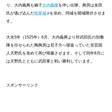
り、大内義興も嫡子
大内義隆
を伴い出陣、興房は友田
氏が逃げ込んだ
桜尾城
を攻め、同城を開城降伏させま
す。
大永5年（1525年）6月、大内義興より対武田氏の別働
隊を任せられた陶興房は尼子方へ寝返っていた安芸国
人天野氏を攻めて再び帰服させます。そして同年8月に
は天野氏とともに武田軍と戦い勝利しています。
スポンサーリンク