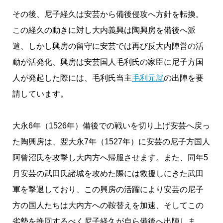
その後、尼子経久は安芸から備後侵攻へ方針を転換。
この経久の動きに対し大内義興は陶興房を備後へ派
遣、しかし興房の留守に安芸では再び反大内陣営の活
動が活発化、興房は安芸国人毛利氏の家臣に尼子方国
人が発起した際には、毛利氏当主
毛利元就
の出陣を要
請しています。
大永6年（1526年）備後での戦いを切り上げ安芸へ戻っ
た陶興房は、翌大永7年（1527年）に安芸の尼子方国人
阿曾沼氏を攻撃し大内方へ帰服させます。また、同年5
月安芸の武田氏諸城を攻めた際には救援しにきた武田
軍を撃退しており、この興房の活躍により安芸の尼子
方の国人たちは大内方への鞍替えを加速、そしてこの
劣勢を挽回するべく尼子経久が自ら備後へ出陣しま