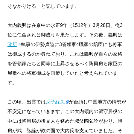
そなかりける」と記しています。
大内義興は在京中の永正9年（1512年）3月28日、従3
位に任命され公卿成りを果たします。その後、義興は
政所
執事の伊勢貞陸に3管領家4職家の陪臣にも将軍
は御成するのか尋ねており、これは義興が自らの家格
を管領家たちと同等に上昇させるべく陶興房ら家臣の
屋敷への将軍御成を画策していたと考えられていま
す。
この頃、出雲では
尼子経久
が台頭し中国地方の情勢が
不安定になっていきます。この大内領内の留守居役の
中には陶興房の後見人を務めた叔父陶弘詮がおり、興
房が武、弘詮が政の面で大内氏を支えていました。そ