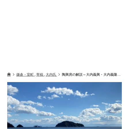
鎌倉・室町
,
寄稿
,
大内氏
陶興房の解説～大内義興・大内義隆親子を支えた名将