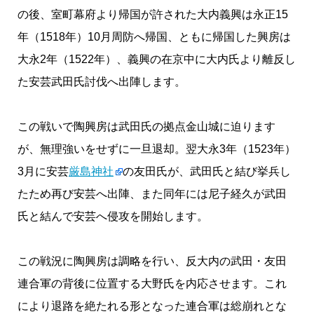
の後、室町幕府より帰国が許された大内義興は永正15
年（1518年）10月周防へ帰国、ともに帰国した興房は
大永2年（1522年）、義興の在京中に大内氏より離反し
た安芸武田氏討伐へ出陣します。
この戦いで陶興房は武田氏の拠点金山城に迫ります
が、無理強いをせずに一旦退却。翌大永3年（1523年）
3月に安芸
厳島神社
の友田氏が、武田氏と結び挙兵し
たため再び安芸へ出陣、また同年には尼子経久が武田
氏と結んで安芸へ侵攻を開始します。
この戦況に陶興房は調略を行い、反大内の武田・友田
連合軍の背後に位置する大野氏を内応させます。これ
により退路を絶たれる形となった連合軍は総崩れとな