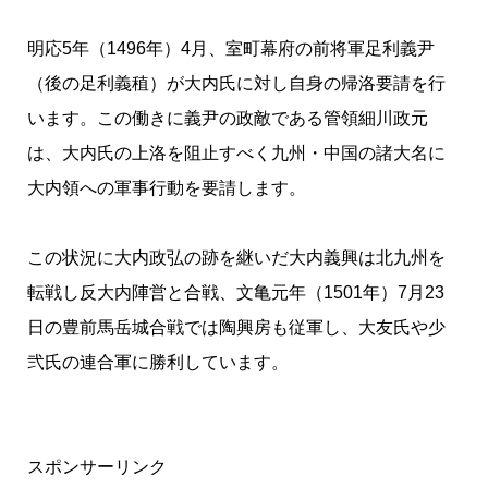
明応5年（1496年）4月、室町幕府の前将軍足利義尹
（後の足利義稙）が大内氏に対し自身の帰洛要請を行
います。この働きに義尹の政敵である管領細川政元
は、大内氏の上洛を阻止すべく九州・中国の諸大名に
大内領への軍事行動を要請します。
この状況に大内政弘の跡を継いだ大内義興は北九州を
転戦し反大内陣営と合戦、文亀元年（1501年）7月23
日の豊前馬岳城合戦では陶興房も従軍し、大友氏や少
弐氏の連合軍に勝利しています。
スポンサーリンク