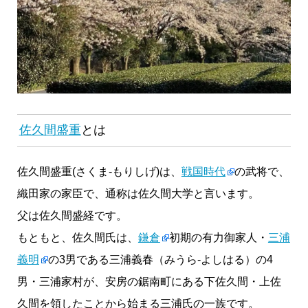
佐久間盛重
とは
佐久間盛重(さくま-もりしげ)は、
戦国時代
の武将で、
織田家の家臣で、通称は佐久間大学と言います。
父は佐久間盛経です。
もともと、佐久間氏は、
鎌倉
初期の有力御家人・
三浦
義明
の3男である三浦義春（みうら-よしはる）の4
男・三浦家村が、安房の鋸南町にある下佐久間・上佐
久間を領したことから始まる三浦氏の一族です。