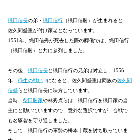
織田信長
の弟・
織田信行
（織田信勝）が生まれると、
佐久間盛重が付け家老となっています。
1551年、織田信秀が死去した際の葬儀では、織田信行
（織田信勝）と共に参列しました。
その後、
織田信長
と織田信行の兄弟は対立し、1556
年、
稲生の戦い
になると、佐久間盛重は同族の
佐久間
信盛
らと織田信長に味方しています。
当時、
柴田勝家
や林秀貞らは、織田信行を織田家の当
主にと動いていますので、意外な選択ですが、合戦で
も名塚砦を守り通しました。
そして、織田信行の軍勢の橋本十蔵を討ち取っていま