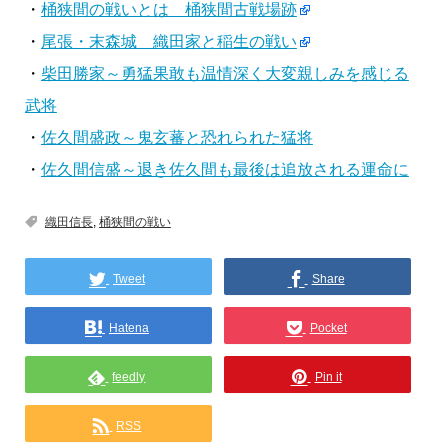
・
桶狭間の戦いとは 桶狭間古戦場跡
・
尾張・末森城 織田家と稲生の戦い
・
柴田勝家～勇猛果敢も温情深く大変親しみを感じる
武将
・
佐久間盛政～鬼玄蕃と恐れられた猛将
・
佐久間信盛～退き佐久間も最後は追放される運命に
織田信長
,
桶狭間の戦い
Tweet
Share
Hatena
Pocket
feedly
Pin it
RSS