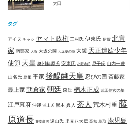
太田
タグ
北畠
ヤマト政権
伊東氏
アイヌ
三村氏
チャシ
伊賀
家
天正遣欧少年
大鏡
南部家
大坂の陣
大坂
大坂夏の陣
天皇
使節
安東氏
奥州藤原氏
尼子氏
山内一豊
小野寺氏
後醍醐天皇
平家
忍びの国
斎藤家
山名氏
島根
朝廷
朝倉家
楠木正成
最上家
森氏
武田信玄の墓
藤
茶人
荒木村重
江戸幕府
異人
沖縄
熊本
浦上氏
原道長
鹿児島
遠山氏
里見八犬伝
高知
鳥取
藤堂高虎