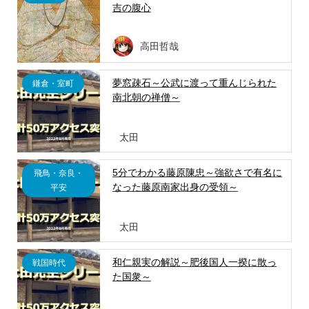
吉の腹心
高田哲哉
夢窓疎石～公武に渡って重んじられた
鎌倉・室町
南北朝の禅僧～
太田
5分でわかる藤原陳忠～強欲さで有名に
飛鳥・奈良・
なった藤原南家出身の受領～
平安
太田
和仁親実の解説～肥後国人一揆に散っ
戦国時代
た国衆～