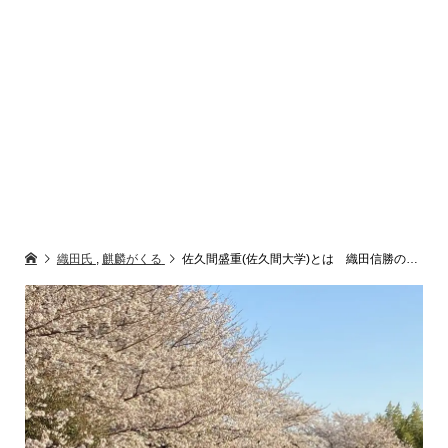
織田氏
,
麒麟がくる
佐久間盛重(佐久間大学)とは 織田信勝の家老