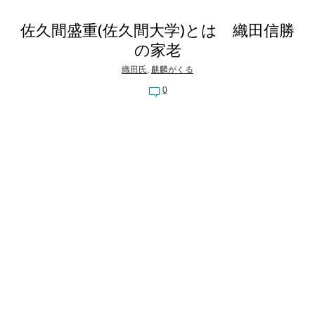
佐久間盛重(佐久間大学)とは 織田信勝
の家老
織田氏
,
麒麟がくる
0