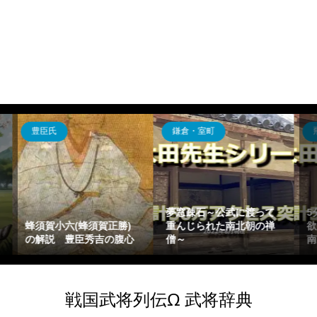
飛鳥・奈良・平安
戦国時代
て
5分でわかる藤原陳忠～強
禅
欲さで有名になった藤原
和仁親実の解説～肥後国
南家出身の受領～
人一揆に散った国衆～
戦国武将列伝Ω 武将辞典