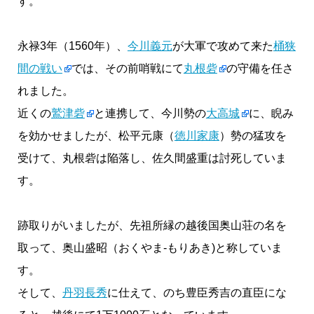
す。
永禄3年（1560年）、
今川義元
が大軍で攻めて来た
桶狭
間の戦い
では、その前哨戦にて
丸根砦
の守備を任さ
れました。
近くの
鷲津砦
と連携して、今川勢の
大高城
に、睨み
を効かせましたが、松平元康（
徳川家康
）勢の猛攻を
受けて、丸根砦は陥落し、佐久間盛重は討死していま
す。
跡取りがいましたが、先祖所縁の越後国奥山荘の名を
取って、奥山盛昭（おくやま-もりあき)と称していま
す。
そして、
丹羽長秀
に仕えて、のち豊臣秀吉の直臣にな