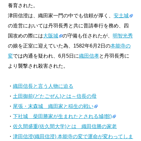
養育された。
津田信澄は、織田家一門の中でも信頼が厚く、
安土城
の造営においては丹羽長秀と共に普請奉行を務め、四
国攻めの際には
大阪城
の守備も任されたが、
明智光秀
の娘を正室に迎えていた為、1582年6月2日の
本能寺の
変
では内通を疑われ、6月5日に
織田信孝
と丹羽長秀に
より襲撃され殺害された。
・
織田信長と言う人物に迫る
・
土田御前(どたごぜん)とは～信長の母
・
尾張・末森城 織田家と稲生の戦い
・
下社城 柴田勝家が生まれたとされる城(館)
・
佐久間盛重(佐久間大学)とは 織田信勝の家老
・
津田信澄(織田信澄) 本能寺の変で運命が変わってしま