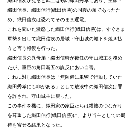
織田信次が見ると武士は甥の織田秀孝であり、主家・
織田信長、織田信行(織田信勝)の同腹の弟であったた
め、織田信次は恐れてそのまま逐電。
これを聞いた激怒した織田信行(織田信勝)は、すぐさま
軍勢を出して織田信次の居城・守山城の城下を焼き払
うと言う報復を行った。
織田信長の異母弟・織田信時が後任の守山城主を務め
たが、重臣の角田新五の謀反にあい自害。
これに対し織田信長は「無防備に単騎で行動していた
織田秀孝にも非がある」として放浪中の織田信次は罪
を許され、守山城主に戻った。
この事件を機に、織田家の家臣たちは親族のつながり
を尊重した織田信行(織田信勝)に、より当主としての期
待を寄せる結果となった。