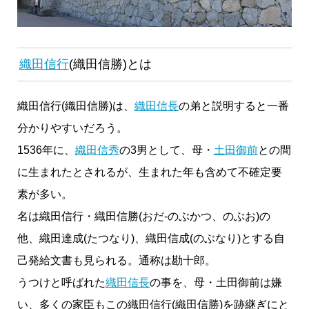
織田信行
(織田信勝)とは
織田信行(織田信勝)は、
織田信長
の弟と説明すると一番
分かりやすいだろう。
1536年に、
織田信秀
の3男として、母・
土田御前
との間
に生まれたとされるが、生まれた年も含めて不確定要
素が多い。
名は織田信行・織田信勝(おだ-のぶかつ、のぶお)の
他、織田達成(たつなり)、織田信成(のぶなり)とする自
己発給文書も見られる。通称は勘十郎。
うつけと呼ばれた
織田信長
の事を、母・土田御前は嫌
い、多くの家臣もこの織田信行(織田信勝)を跡継ぎにと