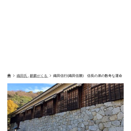
織田氏
,
麒麟がくる
織田信行(織田信勝) 信長の弟の数奇な運命