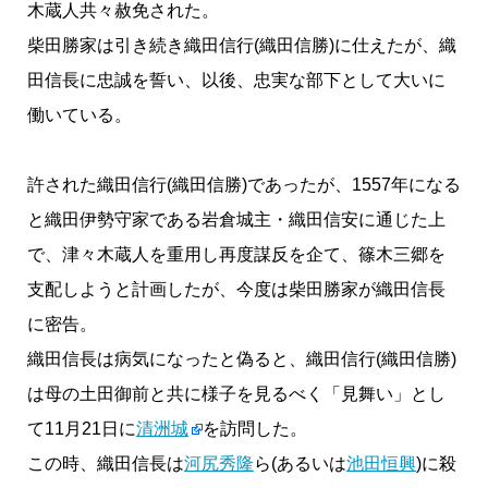
木蔵人共々赦免された。
柴田勝家は引き続き織田信行(織田信勝)に仕えたが、織
田信長に忠誠を誓い、以後、忠実な部下として大いに
働いている。
許された織田信行(織田信勝)であったが、1557年になる
と織田伊勢守家である岩倉城主・織田信安に通じた上
で、津々木蔵人を重用し再度謀反を企て、篠木三郷を
支配しようと計画したが、今度は柴田勝家が織田信長
に密告。
織田信長は病気になったと偽ると、織田信行(織田信勝)
は母の土田御前と共に様子を見るべく「見舞い」とし
て11月21日に
清洲城
を訪問した。
この時、織田信長は
河尻秀隆
ら(あるいは
池田恒興
)に殺