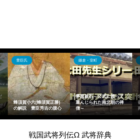
鎌倉・室町
飛鳥・奈良・平安
夢窓疎石～公武に渡って
5分でわかる藤原陳忠～強
)
重んじられた南北朝の禅
欲さで有名になった藤原
心
僧～
南家出身の受領～
戦国武将列伝Ω 武将辞典