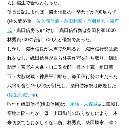
らは稲生で合戦となった。
信長公記によれば、織田信長の手勢わずか700足らず
(佐久間盛重・
佐久間信盛
・
前田利家
・
丹羽長秀
・
森可
成
・織田信房ら)に対し、織田信行勢は柴田勝家1000、
林秀貞700の合計1700人と優勢であった。
しかし、織田信長が大声で怒鳴ると、織田信行勢は恐
れをなし、織田信長が自ら林美作守を討ち取り、鎌田
助丞・富野左京進・山口又次郎・橋本十蔵・角田新
五・大脇虎蔵・神戸平四郎ら、織田信行勢の主だった
武将を含む450人余が討死し、柴田勝家勢は敗走した
(
稲生の戦い
)。
敗れた織田信行(織田信勝)は、
尾張・末森城
に籠城し
窮地に陥ったが、母・土田御前の取りなしにより、本
来切腹でもおかしくない所、林秀貞、柴田勝家、津々