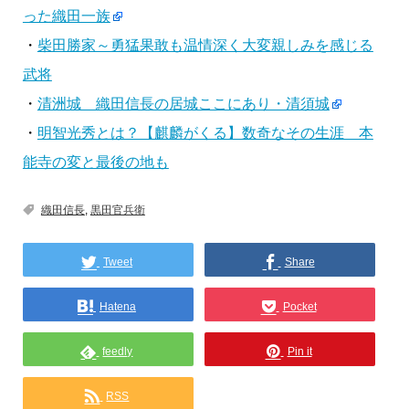
った織田一族
・
柴田勝家～勇猛果敢も温情深く大変親しみを感じる
武将
・
清洲城 織田信長の居城ここにあり・清須城
・
明智光秀とは？【麒麟がくる】数奇なその生涯 本
能寺の変と最後の地も
織田信長
,
黒田官兵衛
Tweet
Share
Hatena
Pocket
feedly
Pin it
RSS