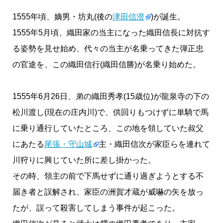
1555年頃、嫡男・坊丸(後の
津田信澄
)が誕生。
1555年5月頃、織田家の当主になった織田信長に対抗す
る姿勢を見せ始め、代々の当主が名乗ってきた弾正忠
の官途を、この織田信行(織田信勝)が名乗り始めた。
1555年6月26日、弟の織田秀孝(15歳位)が龍泉寺の下の
松川渡し(現在の庄内川)で、供回りもつけずに単騎で馬
に乗り通行していたところ、この地を領していた叔父
にあたる
尾張・守山城
主・織田信次が家臣らを連れて
川狩りに興じていた所に差し掛かった。
その時、領主の前で下馬せずに通り過ぎようとする不
届き者と誤解され、家臣の洲賀才蔵が威嚇の矢を放っ
たが、誤って殺害してしまう事件が起こった。