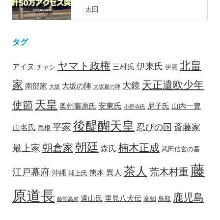
太田
タグ
北畠
ヤマト政権
伊東氏
アイヌ
三村氏
チャシ
伊賀
家
天正遣欧少年
大鏡
南部家
大坂の陣
大坂
大坂夏の陣
天皇
使節
安東氏
奥州藤原氏
尼子氏
山内一豊
小野寺氏
後醍醐天皇
平家
忍びの国
斎藤家
山名氏
島根
朝廷
朝倉家
楠木正成
最上家
森氏
武田信玄の墓
藤
茶人
荒木村重
江戸幕府
異人
沖縄
熊本
浦上氏
原道長
鹿児島
遠山氏
里見八犬伝
高知
鳥取
藤堂高虎