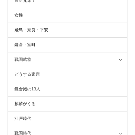
豊臣兄弟！
女性
飛鳥・奈良・平安
鎌倉・室町
戦国武将
どうする家康
鎌倉殿の13人
麒麟がくる
江戸時代
戦国時代