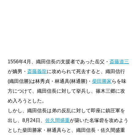
1556年4月、織田信長の支援者であった岳父・
斎藤道三
が嫡男・
斎藤義龍
に攻められて死去すると、織田信行
(織田信勝)は林秀貞・林通具(林通勝)・
柴田勝家
らを味
方につけて、織田信長に対して挙兵し、篠木三郷に攻
め入ろうとした。
しかし、織田信長は弟の反乱に対して即座に鎮圧軍を
出し、8月24日、
佐久間盛重
が築いた名塚砦を攻めよう
とした柴田勝家・林通具らと、織田信長・佐久間盛重