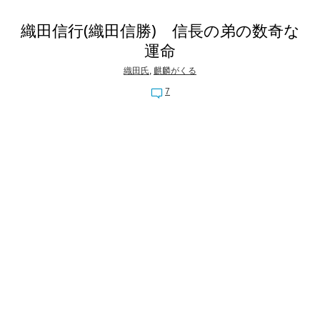
織田信行(織田信勝) 信長の弟の数奇な
運命
織田氏
,
麒麟がくる
7