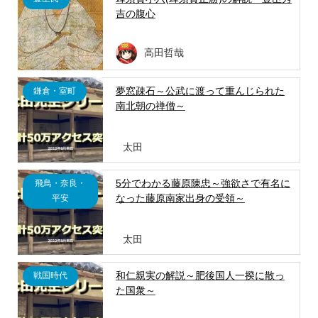
吉の腹心
高田哲哉
夢窓疎石～公武に渡って重んじられた
鎌倉・室町
南北朝の禅僧～
太田
5分でわかる藤原陳忠～強欲さで有名に
飛鳥・奈良・
なった藤原南家出身の受領～
平安
太田
和仁親実の解説～肥後国人一揆に散っ
戦国時代
た国衆～