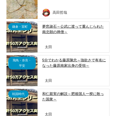
高田哲哉
夢窓疎石～公武に渡って重んじられた
鎌倉・室町
南北朝の禅僧～
太田
5分でわかる藤原陳忠～強欲さで有名に
飛鳥・奈良・
なった藤原南家出身の受領～
平安
太田
和仁親実の解説～肥後国人一揆に散っ
戦国時代
た国衆～
太田