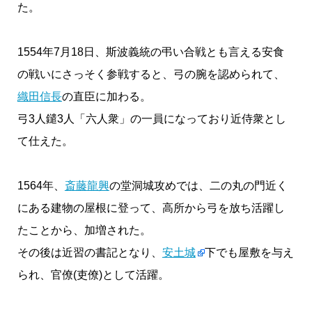
た。
1554年7月18日、斯波義統の弔い合戦とも言える安食
の戦いにさっそく参戦すると、弓の腕を認められて、
織田信長
の直臣に加わる。
弓3人鑓3人「六人衆」の一員になっており近侍衆とし
て仕えた。
1564年、
斎藤龍興
の堂洞城攻めでは、二の丸の門近く
にある建物の屋根に登って、高所から弓を放ち活躍し
たことから、加増された。
その後は近習の書記となり、
安土城
下でも屋敷を与え
られ、官僚(吏僚)として活躍。