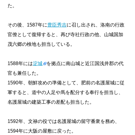
た。
その後、1587年に
豊臣秀吉
に召し出され、洛南の行政
官僚として復帰すると、再び寺社行政の他、山城国加
茂六郷の検地も担当している。
1588年には
淀城
を拠点に南山城と近江国浅井郡の代
官も兼任した。
1590年、朝鮮攻めの準備として、肥前の名護屋城に従
軍すると、道中の人足や馬を配分する奉行を担当し、
名護屋城の建築工事の差配も担当した。
1592年、文禄の役では名護屋城の留守番衆を務め、
1594年に大阪の屋敷に戻った。