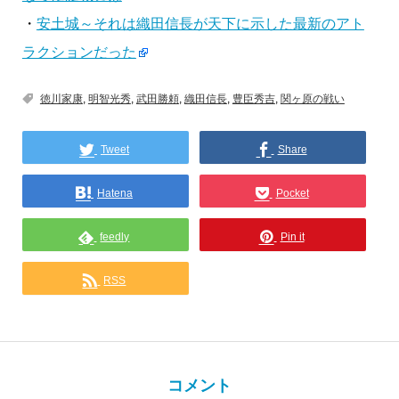
・
安土城～それは織田信長が天下に示した最新のアト
ラクションだった
徳川家康
,
明智光秀
,
武田勝頼
,
織田信長
,
豊臣秀吉
,
関ヶ原の戦い
Tweet
Share
Hatena
Pocket
feedly
Pin it
RSS
コメント