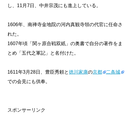
し、11月7日、中井宗茂にも進上している。
1606年、南禅寺金地院の河内真観寺領の代官に任命さ
れた。
1607年頃「関ヶ原合戦双紙」の奥書で自分の著作をま
とめ「五代之軍記」と名付けた。
1611年3月28日、豊臣秀頼と
徳川家康
の
京都
二条城
での会見にも供奉。
スポンサーリンク