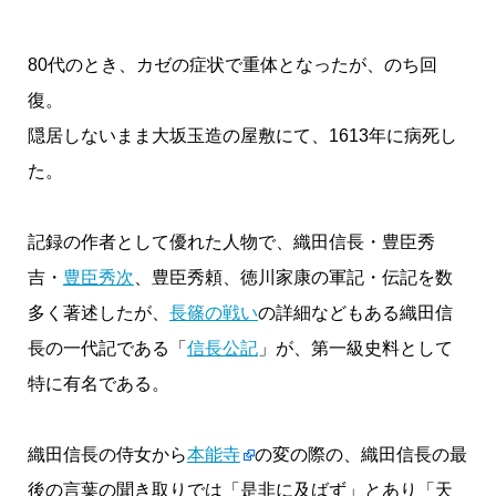
80代のとき、カゼの症状で重体となったが、のち回
復。
隠居しないまま大坂玉造の屋敷にて、1613年に病死し
た。
記録の作者として優れた人物で、織田信長・豊臣秀
吉・
豊臣秀次
、豊臣秀頼、徳川家康の軍記・伝記を数
多く著述したが、
長篠の戦い
の詳細などもある織田信
長の一代記である「
信長公記
」が、第一級史料として
特に有名である。
織田信長の侍女から
本能寺
の変の際の、織田信長の最
後の言葉の聞き取りでは「是非に及ばず」とあり「天