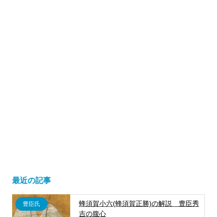
最近の記事
蜂須賀小六(蜂須賀正勝)の解説 豊臣秀
豊臣氏
吉の腹心