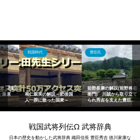
豊臣氏
江戸時代
前野長康の解説(前野将右
シドッチの解説～鎖国下
衛門) 川賊から取り立て
の日本に骨を埋めたイタ
られ秀吉を支えた豊臣...
リア人宣教師～
戦国武将列伝Ω 武将辞典
日本の歴史を動かした武将辞典 織田信長 豊臣秀吉 徳川家康な