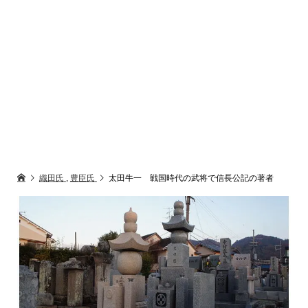
織田氏
,
豊臣氏
太田牛一 戦国時代の武将で信長公記の著者