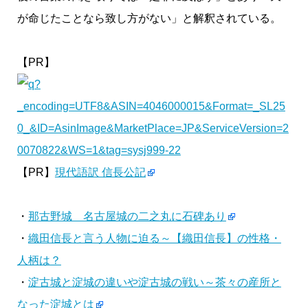
が命じたことなら致し方がない」と解釈されている。
【PR】
【PR】
現代語訳 信長公記
・
那古野城 名古屋城の二之丸に石碑あり
・
織田信長と言う人物に迫る～【織田信長】の性格・
人柄は？
・
淀古城と淀城の違いや淀古城の戦い～茶々の産所と
なった淀城とは