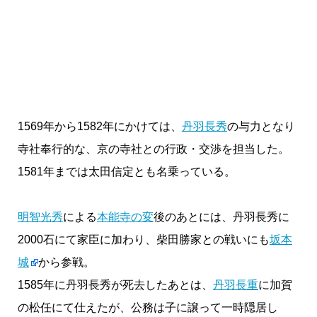
1569年から1582年にかけては、
丹羽長秀
の与力となり
寺社奉行的な、京の寺社との行政・交渉を担当した。
1581年までは太田信定とも名乗っている。
明智光秀
による
本能寺の変
後のあとには、丹羽長秀に
2000石にて家臣に加わり、柴田勝家との戦いにも
坂本
城
から参戦。
1585年に丹羽長秀が死去したあとは、
丹羽長重
に加賀
の松任にて仕えたが、公務は子に譲って一時隠居し