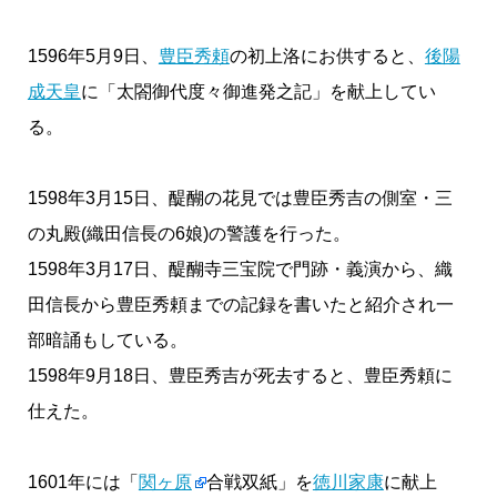
1596年5月9日、
豊臣秀頼
の初上洛にお供すると、
後陽
成天皇
に「太閤御代度々御進発之記」を献上してい
る。
1598年3月15日、醍醐の花見では豊臣秀吉の側室・三
の丸殿(織田信長の6娘)の警護を行った。
1598年3月17日、醍醐寺三宝院で門跡・義演から、織
田信長から豊臣秀頼までの記録を書いたと紹介され一
部暗誦もしている。
1598年9月18日、豊臣秀吉が死去すると、豊臣秀頼に
仕えた。
1601年には「
関ヶ原
合戦双紙」を
徳川家康
に献上