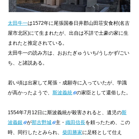
太田牛一
は1572年に尾張国春日井郡山田荘安食村(名古
屋市北区)にて生まれたが、出自は不詳で土豪の家に生
まれたと推定されている。
太田牛一の読み方は、おおたぎゅういち/うしかず/ごい
ち、と諸説ある。
若い頃は出家して尾張・成願寺に入っていたが、学識
が高かったようで、
斯波義統
の家臣として還俗した。
1554年7月12日に斯波義統が殺害されると、遺児の
斯
波義銀
が
那古野城
主・
織田信長
を頼ったため、この
時、同行したとみられ、
柴田勝家
に足軽として仕え