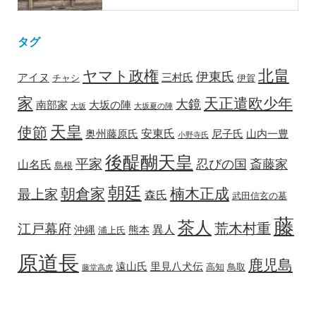
タグ
北畠
ヤマト政権
伊東氏
アイヌ
三村氏
チャシ
伊賀
家
天正遣欧少年
大鏡
南部家
大坂の陣
大坂
大坂夏の陣
天皇
使節
安東氏
奥州藤原氏
尼子氏
山内一豊
小野寺氏
後醍醐天皇
平家
忍びの国
斎藤家
山名氏
島根
朝廷
朝倉家
楠木正成
最上家
森氏
武田信玄の墓
藤
茶人
荒木村重
江戸幕府
異人
沖縄
熊本
浦上氏
原道長
鹿児島
遠山氏
里見八犬伝
高知
鳥取
藤堂高虎