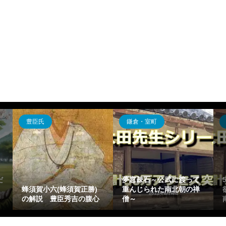
豊臣氏
鎌倉・室町
だ
夢窓疎石～公武に渡って
蜂須賀小六(蜂須賀正勝)
重んじられた南北朝の禅
の解説 豊臣秀吉の腹心
僧～