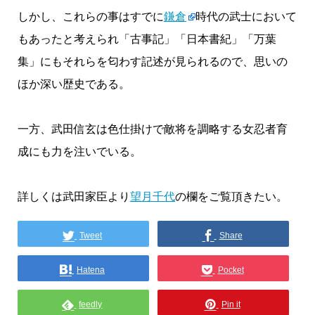
しかし、これらの事はすでに
鎌倉
時代の武士において
もあったと考えられ「古事記」「日本書紀」「万葉
集」にもそれらを匂わす記述が見られるので、思いの
ほか深い歴史である。
一方、武田信玄は色仕掛けで敵将を調略する女忍者育
成にも力を注いでいる。
詳しくは武田家臣より
望月千代
の欄をご覧頂きたい。
Tweet
Share
Hatena
Pocket
feedly
Pin it