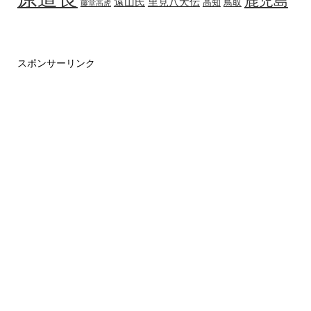
鹿児島
遠山氏
里見八犬伝
高知
鳥取
藤堂高虎
スポンサーリンク