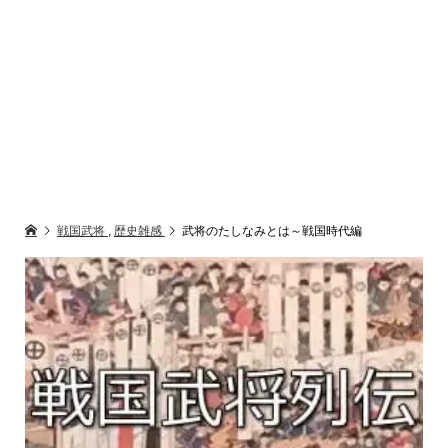
戦国武将
,
歴史雑感
武将のたしなみとは～戦国時代編