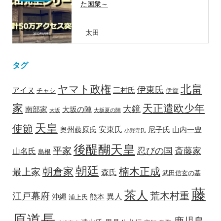
た国衆～
太田
タグ
北畠
ヤマト政権
伊東氏
アイヌ
三村氏
チャシ
伊賀
家
天正遣欧少年
大鏡
南部家
大坂の陣
大坂
大坂夏の陣
天皇
使節
安東氏
奥州藤原氏
尼子氏
山内一豊
小野寺氏
後醍醐天皇
平家
忍びの国
斎藤家
山名氏
島根
朝廷
朝倉家
楠木正成
最上家
森氏
武田信玄の墓
藤
茶人
荒木村重
江戸幕府
異人
沖縄
熊本
浦上氏
原道長