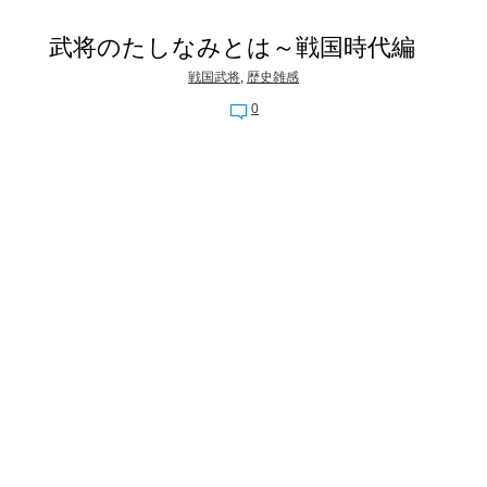
武将のたしなみとは～戦国時代編
戦国武将
,
歴史雑感
0