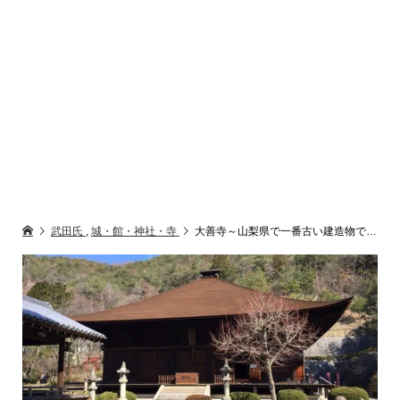
武田氏
,
城・館・神社・寺
大善寺～山梨県で一番古い建造物で国宝の薬師堂