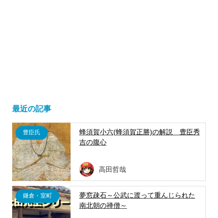
最近の記事
蜂須賀小六(蜂須賀正勝)の解説 豊臣秀
豊臣氏
吉の腹心
高田哲哉
夢窓疎石～公武に渡って重んじられた
鎌倉・室町
南北朝の禅僧～