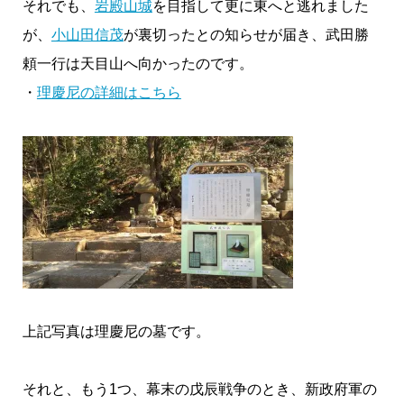
それでも、
岩殿山城
を目指して更に東へと逃れました
が、
小山田信茂
が裏切ったとの知らせが届き、武田勝
頼一行は天目山へ向かったのです。
・
理慶尼の詳細はこちら
上記写真は理慶尼の墓です。
それと、もう1つ、幕末の戊辰戦争のとき、新政府軍の