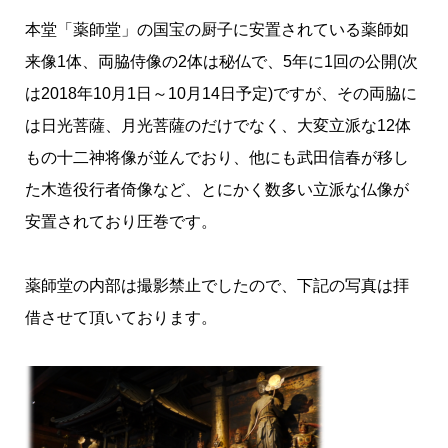
本堂「薬師堂」の国宝の厨子に安置されている薬師如
来像1体、両脇侍像の2体は秘仏で、5年に1回の公開(次
は2018年10月1日～10月14日予定)ですが、その両脇に
は日光菩薩、月光菩薩のだけでなく、大変立派な12体
もの十二神将像が並んでおり、他にも武田信春が移し
た木造役行者倚像など、とにかく数多い立派な仏像が
安置されており圧巻です。
薬師堂の内部は撮影禁止でしたので、下記の写真は拝
借させて頂いております。