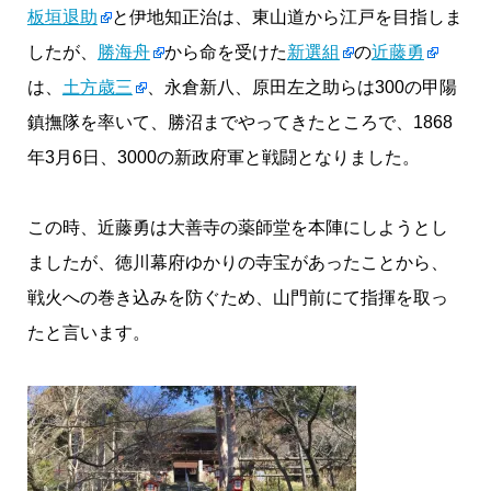
板垣退助
と伊地知正治は、東山道から江戸を目指しま
したが、
勝海舟
から命を受けた
新選組
の
近藤勇
は、
土方歳三
、永倉新八、原田左之助らは300の甲陽
鎮撫隊を率いて、勝沼までやってきたところで、1868
年3月6日、3000の新政府軍と戦闘となりました。
この時、近藤勇は大善寺の薬師堂を本陣にしようとし
ましたが、徳川幕府ゆかりの寺宝があったことから、
戦火への巻き込みを防ぐため、山門前にて指揮を取っ
たと言います。