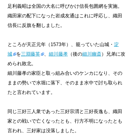
足利義昭は全国の大名に呼びかけ信長包囲網を実施。
織田家の配下になった岩成友通はこれに呼応し、織田
信長に反旗を翻しました。
ところが天正元年（1573年）、籠っていた山城・
淀
城
を
三淵藤英
、
細川藤孝
（後の
細川幽斎
）兄弟に攻
められ敗北。
細川藤孝の家臣と取っ組み合いのケンカになり、その
ままの勢いで水堀に落下、そのまま水中で討ち取られ
たと言われています。
同じ三好三人衆であった三好宗渭と三好長逸も、織田
家との戦いで亡くなったとも、行方不明になったとも
言われ、三好家は没落しました。