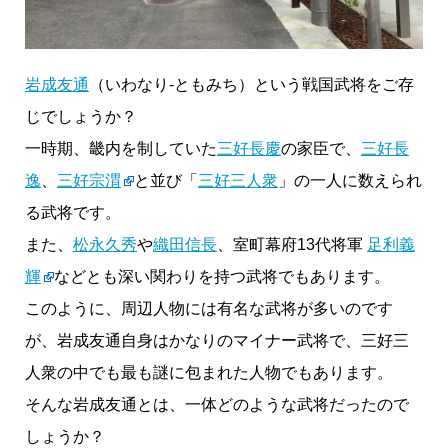
岩成友通
（いわなり-ともみち）という戦国武将をご存
じでしょうか？
一時期、畿内を制していた
三好長慶
の家臣で、
三好長
逸
、
三好宗渭
と並び「
三好三人衆
」の一人に数えられ
る武将です。
また、
松永久秀
や
織田信長
、室町幕府13代将軍
足利義
輝
などとも深い関わりを持つ武将でもあります。
このように、周辺人物には有名な武将が多いのです
が、岩成友通自身はかなりのマイナー武将で、三好三
人衆の中でも最も謎に包まれた人物でもあります。
そんな岩成友通とは、一体どのような武将だったので
しょうか？