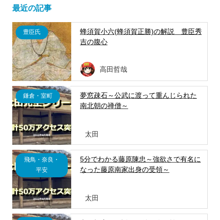
最近の記事
蜂須賀小六(蜂須賀正勝)の解説 豊臣秀
豊臣氏
吉の腹心
高田哲哉
夢窓疎石～公武に渡って重んじられた
鎌倉・室町
南北朝の禅僧～
太田
5分でわかる藤原陳忠～強欲さで有名に
飛鳥・奈良・
なった藤原南家出身の受領～
平安
太田