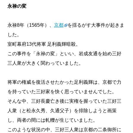
永禄の変
永禄8年（1565年）、
京都
を揺るがす大事件が起きま
した。
室町幕府13代将軍 足利義輝暗殺。
この事件を「永禄の変」といい、岩成友通を始め三好
三人衆が大きく関わっていました。
将軍の権威を復活させたかった足利義輝は、京都で力
を持っていた三好家を快く思っていませんでした。
そんな中、三好長慶亡き後に実権を握っていた三好三
人衆（と松永久秀、久通父子）を排除しようと画策
し、両者の間には軋轢が生じていました。
このような状況の中、三好三人衆は京都の二条御所に