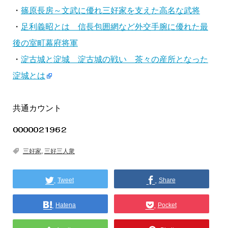
・
篠原長房～文武に優れ三好家を支えた高名な武将
・
足利義昭とは 信長包囲網など外交手腕に優れた最
後の室町幕府将軍
・
淀古城と淀城 淀古城の戦い 茶々の産所となった
淀城とは
共通カウント
三好家
,
三好三人衆
Tweet
Share
Hatena
Pocket