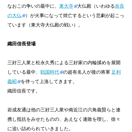
なおこの争いの最中に、
東大寺
大仏殿（いわゆる
奈良
の大仏
）が火事になって焼亡するという悲劇が起こっ
ています（東大寺大仏殿の戦い）。
織田信長登場
三好三人衆と松永久秀による三好家の内輪揉めを展開
している最中、
戦国時代
の超有名人が後の将軍
足利
義昭
を伴って上洛してきます。
織田信長です。
岩成友通は他の三好三人衆や南近江の六角義賢らと連
携し抵抗をみせたものの、あえなく連敗を喫し、徐々
に追い詰められていきました。