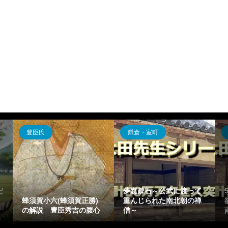
豊臣氏
鎌倉・室町
だ
夢窓疎石～公武に渡って
蜂須賀小六(蜂須賀正勝)
重んじられた南北朝の禅
の解説 豊臣秀吉の腹心
僧～