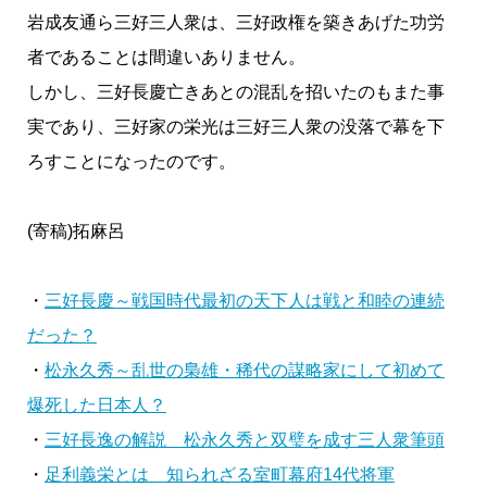
岩成友通ら三好三人衆は、三好政権を築きあげた功労
者であることは間違いありません。
しかし、三好長慶亡きあとの混乱を招いたのもまた事
実であり、三好家の栄光は三好三人衆の没落で幕を下
ろすことになったのです。
(寄稿)拓麻呂
・
三好長慶～戦国時代最初の天下人は戦と和睦の連続
だった？
・
松永久秀～乱世の梟雄・稀代の謀略家にして初めて
爆死した日本人？
・
三好長逸の解説 松永久秀と双璧を成す三人衆筆頭
・
足利義栄とは 知られざる室町幕府14代将軍