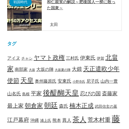
和仁親実の解説～肥後国人一揆に散っ
戦国時代
た国衆～
太田
タグ
北畠
ヤマト政権
伊東氏
アイヌ
三村氏
チャシ
伊賀
家
天正遣欧少年
大鏡
南部家
大坂の陣
大坂
大坂夏の陣
天皇
使節
安東氏
奥州藤原氏
尼子氏
山内一豊
小野寺氏
後醍醐天皇
平家
忍びの国
斎藤家
山名氏
島根
朝廷
朝倉家
楠木正成
最上家
森氏
武田信玄の墓
藤
茶人
荒木村重
江戸幕府
異人
沖縄
熊本
浦上氏