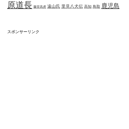
原道長
鹿児島
遠山氏
里見八犬伝
高知
鳥取
藤堂高虎
スポンサーリンク