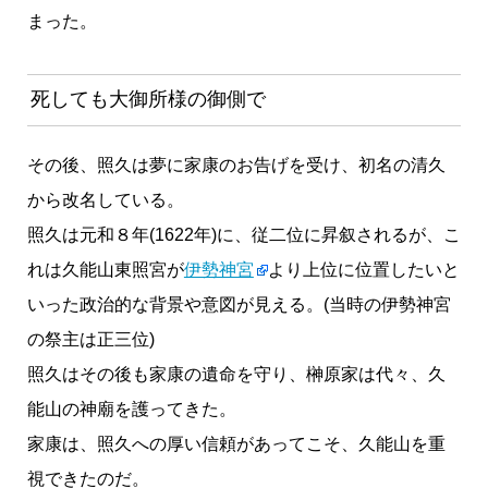
まった。
死しても大御所様の御側で
その後、照久は夢に家康のお告げを受け、初名の清久
から改名している。
照久は元和８年(1622年)に、従二位に昇叙されるが、こ
れは久能山東照宮が
伊勢神宮
より上位に位置したいと
いった政治的な背景や意図が見える。(当時の伊勢神宮
の祭主は正三位)
照久はその後も家康の遺命を守り、榊原家は代々、久
能山の神廟を護ってきた。
家康は、照久への厚い信頼があってこそ、久能山を重
視できたのだ。