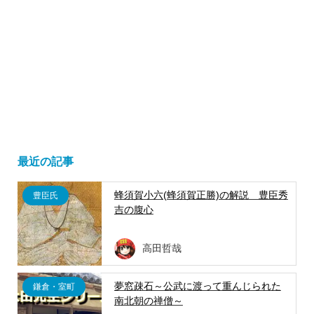
最近の記事
蜂須賀小六(蜂須賀正勝)の解説 豊臣秀
豊臣氏
吉の腹心
高田哲哉
夢窓疎石～公武に渡って重んじられた
鎌倉・室町
南北朝の禅僧～