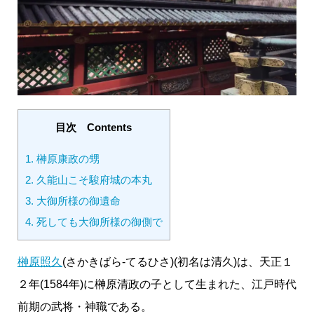
目次 Contents
1.
榊原康政の甥
2.
久能山こそ駿府城の本丸
3.
大御所様の御遺命
4.
死しても大御所様の御側で
榊原照久
(さかきばら-てるひさ)(初名は清久)は、天正１
２年(1584年)に榊原清政の子として生まれた、江戸時代
前期の武将・神職である。