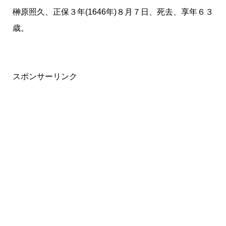
榊原照久、正保３年(1646年)８月７日、死去、享年６３
歳。
スポンサーリンク