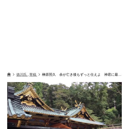
徳川氏
,
寄稿
榊原照久 余が亡き後もずっと仕えよ 神君に最も愛された男