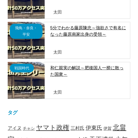
太田
5分でわかる藤原陳忠～強欲さで有名に
飛鳥・奈良・
なった藤原南家出身の受領～
平安
太田
和仁親実の解説～肥後国人一揆に散っ
戦国時代
た国衆～
太田
タグ
北畠
ヤマト政権
伊東氏
アイヌ
三村氏
チャシ
伊賀