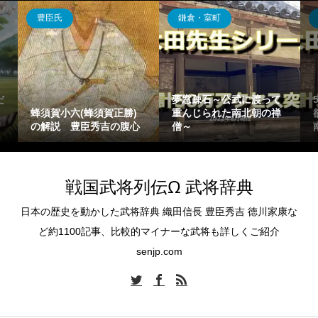
豊臣氏
鎌倉・室町
だ
夢窓疎石～公武に渡って
蜂須賀小六(蜂須賀正勝)
重んじられた南北朝の禅
の解説 豊臣秀吉の腹心
僧～
戦国武将列伝Ω 武将辞典
日本の歴史を動かした武将辞典 織田信長 豊臣秀吉 徳川家康な
ど約1100記事、比較的マイナーな武将も詳しくご紹介
senjp.com