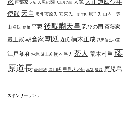
家
天正遣欧少年
大鏡
南部家
大坂の陣
大坂
大坂夏の陣
天皇
使節
安東氏
奥州藤原氏
尼子氏
山内一豊
小野寺氏
後醍醐天皇
平家
忍びの国
斎藤家
山名氏
島根
朝廷
朝倉家
楠木正成
最上家
森氏
武田信玄の墓
藤
茶人
荒木村重
江戸幕府
異人
沖縄
熊本
浦上氏
原道長
鹿児島
遠山氏
里見八犬伝
高知
鳥取
藤堂高虎
スポンサーリンク