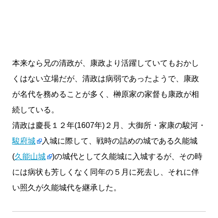
本来なら兄の清政が、康政より活躍していてもおかし
くはない立場だが、清政は病弱であったようで、康政
が名代を務めることが多く、榊原家の家督も康政が相
続している。
清政は慶長１２年(1607年)２月、大御所・家康の駿河・
駿府城
入城に際して、戦時の詰めの城である久能城
(
久能山城
)の城代として久能城に入城するが、その時
には病状も芳しくなく同年の５月に死去し、それに伴
い照久が久能城代を継承した。