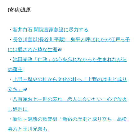
(寄稿)浅原
・
新井白石 閑院宮家創設に尽力する
・
長谷川宣以(長谷川平蔵) 鬼平と呼ばれたが江戸っ子
には愛された粋な生涯
・
池田光政「仁政」の心を忘れなかった生まれながら
の藩主
・
上野～歴史の杜から文化の杜へ「上野の歴史と成り
立ち」
・
八百屋お七～世の哀れ 恋人に会いたい一心で放火
し処刑に
・
新宿～魅惑の歓楽街「新宿の歴史と成り立ち」高松
喜六と玉川兄弟も