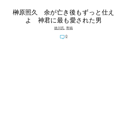
榊原照久 余が亡き後もずっと仕え
よ 神君に最も愛された男
徳川氏
,
寄稿
0