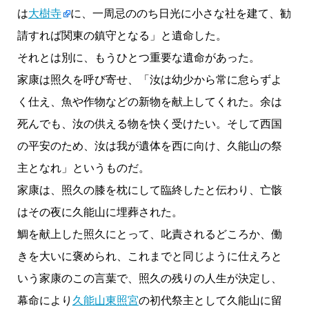
は
大樹寺
に、一周忌ののち日光に小さな社を建て、勧
請すれば関東の鎮守となる」と遺命した。
それとは別に、もうひとつ重要な遺命があった。
家康は照久を呼び寄せ、「汝は幼少から常に怠らずよ
く仕え、魚や作物などの新物を献上してくれた。余は
死んでも、汝の供える物を快く受けたい。そして西国
の平安のため、汝は我が遺体を西に向け、久能山の祭
主となれ」というものだ。
家康は、照久の膝を枕にして臨終したと伝わり、亡骸
はその夜に久能山に埋葬された。
鯛を献上した照久にとって、叱責されるどころか、働
きを大いに褒められ、これまでと同じように仕えろと
いう家康のこの言葉で、照久の残りの人生が決定し、
幕命により
久能山東照宮
の初代祭主として久能山に留