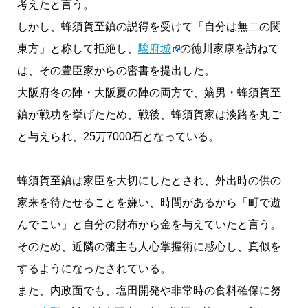
考えたと言う。
しかし、蜂須賀至鎮の説得を受けて「自分は無二の関
東方」と称して拒絶し、
駿府城
の徳川家康を訪ねて
は、その豊臣家からの密書を提出した。
大阪府冬の陣・大阪夏の陣の両方で、嫡男・蜂須賀至
鎮が戦功を挙げたため、戦後、蜂須賀家は淡路を丸ご
と与えられ、25万7000石となっている。
蜂須賀至鎮は家臣を大切にしたとされ、外出時の供の
家来を待たせることを嫌い、時間があるから「町で遊
んでこい」と自分の財布から金を与えていたと言う。
そのため、近隣の藩主も人心掌握術に感心し、真似を
するようになったされている。
また、内政面でも、塩田開発や非常時の食料確保に努