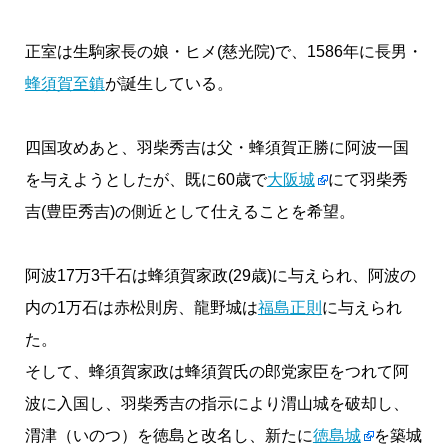
正室は生駒家長の娘・ヒメ(慈光院)で、1586年に長男・
蜂須賀至鎮
が誕生している。
四国攻めあと、羽柴秀吉は父・蜂須賀正勝に阿波一国
を与えようとしたが、既に60歳で
大阪城
にて羽柴秀
吉(豊臣秀吉)の側近として仕えることを希望。
阿波17万3千石は蜂須賀家政(29歳)に与えられ、阿波の
内の1万石は赤松則房、龍野城は
福島正則
に与えられ
た。
そして、蜂須賀家政は蜂須賀氏の郎党家臣をつれて阿
波に入国し、羽柴秀吉の指示により渭山城を破却し、
渭津（いのつ）を徳島と改名し、新たに
徳島城
を築城