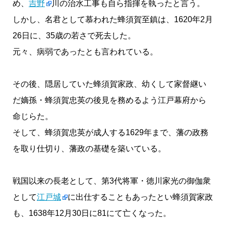
め、
吉野
川の治水工事も自ら指揮を執ったと言う。
しかし、名君として慕われた蜂須賀至鎮は、1620年2月
26日に、35歳の若さで死去した。
元々、病弱であったとも言われている。
その後、隠居していた蜂須賀家政、幼くして家督継い
だ嫡孫・蜂須賀忠英の後見を務めるよう江戸幕府から
命じらた。
そして、蜂須賀忠英が成人する1629年まで、藩の政務
を取り仕切り、藩政の基礎を築いている。
戦国以来の長老として、第3代将軍・徳川家光の御伽衆
として
江戸城
に出仕することもあったとい蜂須賀家政
も、1638年12月30日に81にて亡くなった。