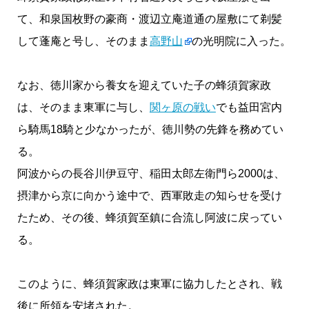
て、和泉国枚野の豪商・渡辺立庵道通の屋敷にて剃髪
して蓬庵と号し、そのまま
高野山
の光明院に入った。
なお、徳川家から養女を迎えていた子の蜂須賀家政
は、そのまま東軍に与し、
関ヶ原の戦い
でも益田宮内
ら騎馬18騎と少なかったが、徳川勢の先鋒を務めてい
る。
阿波からの長谷川伊豆守、稲田太郎左衛門ら2000は、
摂津から京に向かう途中で、西軍敗走の知らせを受け
たため、その後、蜂須賀至鎮に合流し阿波に戻ってい
る。
このように、蜂須賀家政は東軍に協力したとされ、戦
後に所領を安堵された。