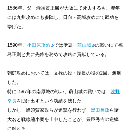
1586年、父・蜂須賀正勝が大阪にて死去するも、翌年
には九州攻めにも参陣し、日向・高城攻めにて武功を
挙げた。
1590年、
小田原攻め
では伊豆・
韮山城
の戦いにて福
島正則と共に先鋒を務めて攻略に貢献している。
朝鮮攻めにおいては、文禄の役・慶長の役の2回、渡航
した。
特に1597年の南原城の戦い、蔚山城の戦いでは、
浅野
幸長
を助け出すという功績を残した。
しかし、蜂須賀家政らが追撃を行わず、
黒田長政
ら諸
大名と戦線縮小案を上申したことが、豊臣秀吉の逆鱗
に触れる。