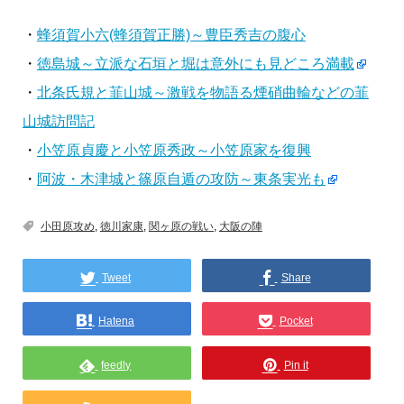
・
蜂須賀小六(蜂須賀正勝)～豊臣秀吉の腹心
・
徳島城～立派な石垣と堀は意外にも見どころ満載
・
北条氏規と韮山城～激戦を物語る煙硝曲輪などの韮
山城訪問記
・
小笠原貞慶と小笠原秀政～小笠原家を復興
・
阿波・木津城と篠原自遁の攻防～東条実光も
小田原攻め
,
徳川家康
,
関ヶ原の戦い
,
大阪の陣
Tweet
Share
Hatena
Pocket
feedly
Pin it