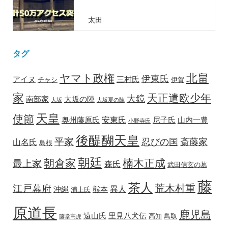
太田
タグ
北畠
ヤマト政権
伊東氏
アイヌ
三村氏
チャシ
伊賀
家
天正遣欧少年
大鏡
南部家
大坂の陣
大坂
大坂夏の陣
天皇
使節
安東氏
奥州藤原氏
尼子氏
山内一豊
小野寺氏
後醍醐天皇
平家
忍びの国
斎藤家
山名氏
島根
朝廷
朝倉家
楠木正成
最上家
森氏
武田信玄の墓
藤
茶人
荒木村重
江戸幕府
異人
沖縄
熊本
浦上氏
原道長
鹿児島
遠山氏
里見八犬伝
高知
鳥取
藤堂高虎