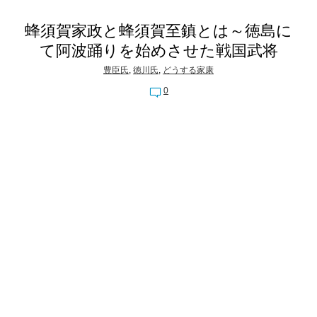
蜂須賀家政と蜂須賀至鎮とは～徳島に
て阿波踊りを始めさせた戦国武将
豊臣氏
,
徳川氏
,
どうする家康
0