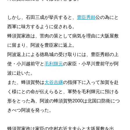
しかし、石田三成が挙兵すると、
豊臣秀頼
公の為にと
西軍に味方するように促される。
蜂須賀家政は、苦肉の策として病気を理由に大阪屋敷
に留まり、阿波を豊臣家に返上。
阿波返上による徳島城の受け取りには、豊臣秀頼の上
使・小川越前守と
毛利輝元
の家臣・小早川豊前守が阿
波に赴いた。
また、蜂須賀勢は
大谷吉継
の指揮下に入って加賀を赴
く様にとの命が伝えらると、軍勢を毛利輝元に預ける
形をとった為、阿波の蜂須賀勢2000は北国口防衛につ
きべつ阿波を発った。
蜂須賀家政は家臣の中村右近大夫らと大坂屋敷を出