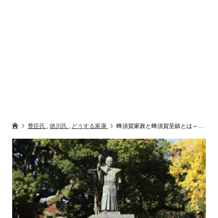
豊臣氏
,
徳川氏
,
どうする家康
蜂須賀家政と蜂須賀至鎮とは～徳島にて阿波踊りを始めさせた戦国武将