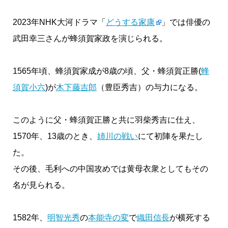
2023年NHK大河ドラマ「
どうする家康
」では俳優の
武田幸三さんが蜂須賀家政を演じられる。
1565年頃、蜂須賀家成が8歳の頃、父・蜂須賀正勝(
蜂
須賀小六
)が
木下藤吉郎
（豊臣秀吉）の与力になる。
このように父・蜂須賀正勝と共に羽柴秀吉に仕え、
1570年、13歳のとき、
姉川の戦い
にて初陣を果たし
た。
その後、毛利への中国攻めでは黄母衣衆としてもその
名が見られる。
1582年、
明智光秀
の
本能寺の変
で
織田信長
が横死する