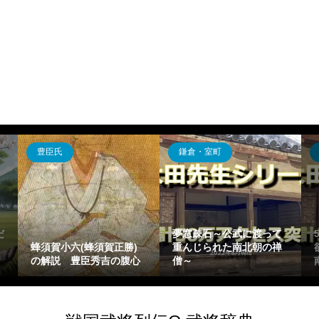
飛鳥・奈良・平安
戦国時代
渡って
5分でわかる藤原陳忠～強
朝の禅
欲さで有名になった藤原
和仁親実の解説～肥後国
南家出身の受領～
人一揆に散った国衆～