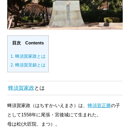
目次 Contents
1.
蜂須賀家政とは
2.
蜂須賀至鎮とは
蜂須賀家政
とは
蜂須賀家政（はちすか-いえまさ）は、
蜂須賀正勝
の子
として1558年に尾張・宮後城にて生まれた。
母は松(大匠院、まつ）。