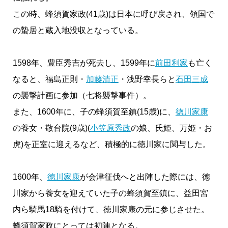
この時、蜂須賀家政(41歳)は日本に呼び戻され、領国で
の蟄居と蔵入地没収となっている。
1598年、豊臣秀吉が死去し、1599年に
前田利家
も亡く
なると、福島正則・
加藤清正
・浅野幸長らと
石田三成
の襲撃計画に参加（七将襲撃事件）。
また、1600年に、子の蜂須賀至鎮(15歳)に、
徳川家康
の養女・敬台院(9歳)(
小笠原秀政
の娘、氏姫、万姫・お
虎)を正室に迎えるなど、積極的に徳川家に関与した。
1600年、
徳川家康
が会津征伐へと出陣した際には、徳
川家から養女を迎えていた子の蜂須賀至鎮に、益田宮
内ら騎馬18騎を付けて、徳川家康の元に参じさせた。
蜂須賀家政にとっては初陣となる。