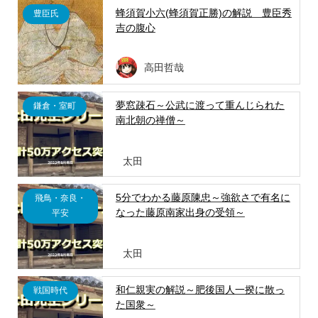
蜂須賀小六(蜂須賀正勝)の解説 豊臣秀
豊臣氏
吉の腹心
高田哲哉
夢窓疎石～公武に渡って重んじられた
鎌倉・室町
南北朝の禅僧～
太田
5分でわかる藤原陳忠～強欲さで有名に
飛鳥・奈良・
なった藤原南家出身の受領～
平安
太田
和仁親実の解説～肥後国人一揆に散っ
戦国時代
た国衆～