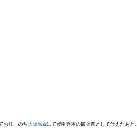
ており、のち
大阪城
にて豊臣秀吉の御咄衆として仕えたあと