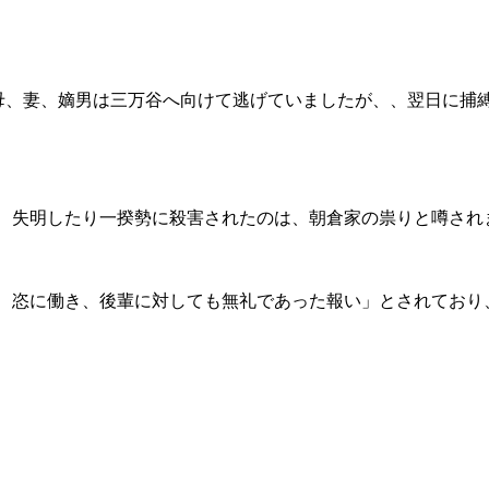
の母、妻、嫡男は三万谷へ向けて逃げていましたが、、翌日に捕
、失明したり一揆勢に殺害されたのは、朝倉家の祟りと噂され
、恣に働き、後輩に対しても無礼であった報い」とされており