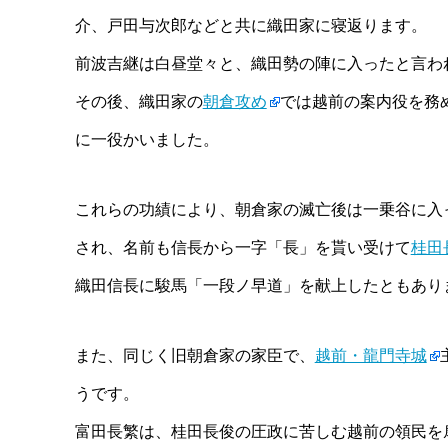
介、戸田与次郎などと共に織田家に寝返ります。
前波吉継は白昼堂々と、織田勢の陣に入ったと言わ
その後、織田家の
朝倉攻め
では越前の案内役を務
に一役かいました。
これらの功績により、朝倉家の滅亡後は一乗谷に入
され、名前も信長から一字「長」を貰い受けて
桂田
織田信長に駿馬「一段ノ早道」を献上したともあり
また、同じく旧朝倉家の家臣で、
越前・龍門寺城
うです。
富田長繁は、桂田長俊の圧政に苦しむ越前の領民を扇動