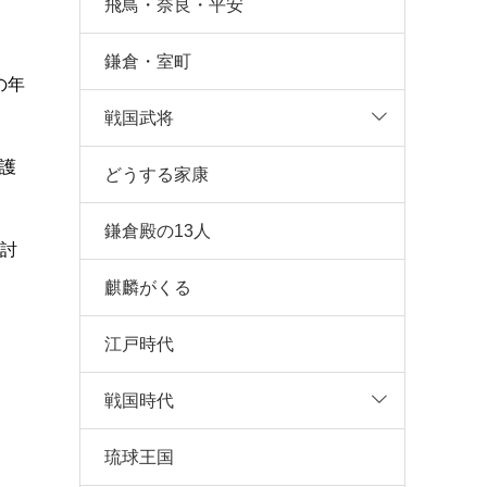
飛鳥・奈良・平安
鎌倉・室町
の年
戦国武将
護
どうする家康
鎌倉殿の13人
討
麒麟がくる
江戸時代
戦国時代
琉球王国