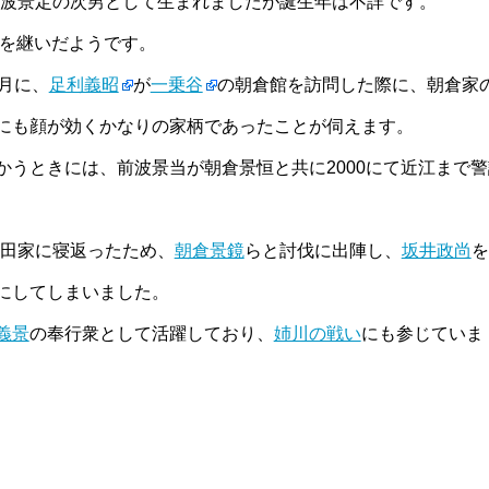
波景定の次男として生まれましたが誕生年は不詳です。
督を継いだようです。
5月に、
足利義昭
が
一乗谷
の朝倉館を訪問した際に、朝倉家
にも顔が効くかなりの家柄であったことが伺えます。
かうときには、前波景当が朝倉景恒と共に2000にて近江まで警
田家に寝返ったため、
朝倉景鏡
らと討伐に出陣し、
坂井政尚
を
にしてしまいました。
義景
の奉行衆として活躍しており、
姉川の戦い
にも参じていま