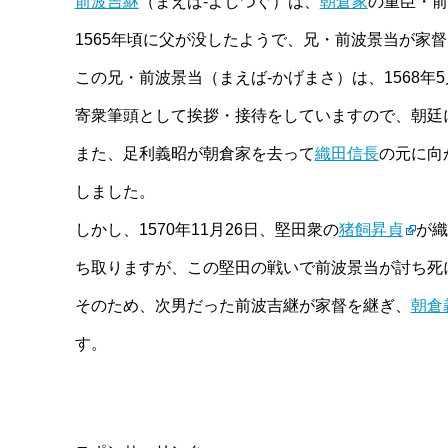
前波吉継
（まえば-よしつぐ）は、
朝倉家
の重臣・前
1565年頃に父が没したようで、兄・前波景当が家
この兄・前波景当（まえば-かげまさ）は、1568年
寄衆筆頭として挨拶・接待をしていますので、朝廷
また、足利義昭が朝倉家を去って
織田信長
の元に向
しました。
しかし、1570年11月26日、堅田衆の
猪飼昇貞
が織
ち取りますが、この堅田の戦いで前波景当が討ち死
そのため、次男だった前波吉継が家督を継ぎ、
朝倉
す。