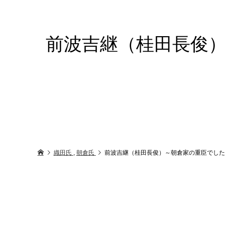
前波吉継（桂田長俊
織田氏
,
朝倉氏
前波吉継（桂田長俊）～朝倉家の重臣でした