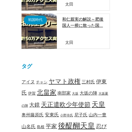
太田
和仁親実の解説～肥後
戦国時代
国人一揆に散った国...
太田
タグ
ヤマト政権
伊東
アイヌ
三村氏
チャシ
北畠家
氏
南部家
大坂の陣
伊賀
大坂
大坂夏
天皇
天正遣欧少年使節
大鏡
の陣
安東氏
奥州藤原氏
尼子氏
山内一豊
小野寺氏
、
後醍醐天皇
平家
忍び
山名氏
島根