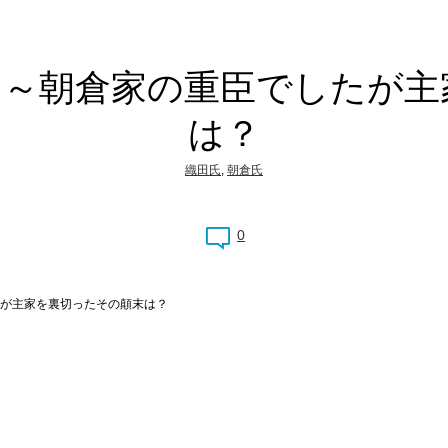
）～朝倉家の重臣でしたが主
は？
織田氏
,
朝倉氏
0
が主家を裏切ったその顛末は？