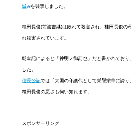
城
を襲撃しました。
桂田長俊(前波吉継)は敗れて殺害され、桂田長俊
れ殺害されています。
朝倉記によると「神明ノ御罰也」だと書かれており
した。
信長公記
では「大国の守護代として栄耀栄華に誇り
桂田長俊の悪さも伺い知れます。
スポンサーリンク