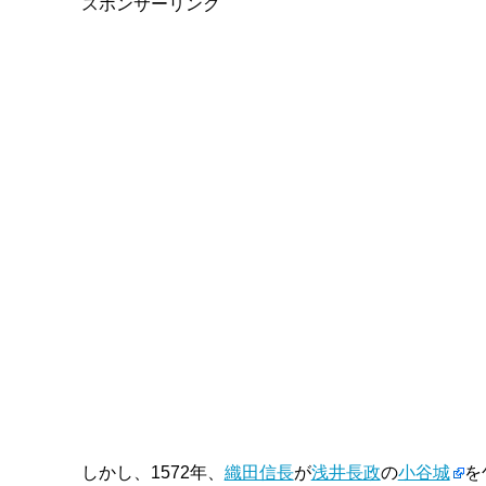
スポンサーリンク
しかし、1572年、
織田信長
が
浅井長政
の
小谷城
を