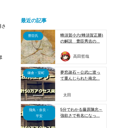
最近の記事
縛さ
蜂須賀小六(蜂須賀正勝)
豊臣氏
の解説 豊臣秀吉の...
高田哲哉
ま
夢窓疎石～公武に渡っ
鎌倉・室町
て重んじられた南北...
、
太田
5分でわかる藤原陳忠～
飛鳥・奈良・
強欲さで有名になっ...
平安