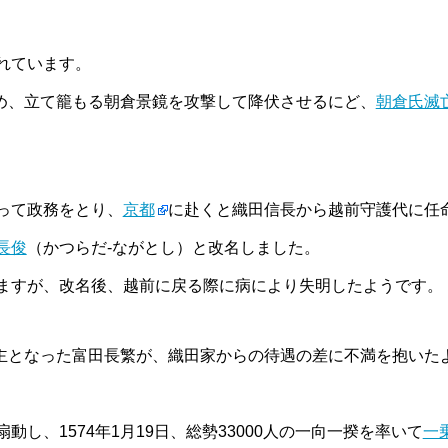
れています。
め、立て籠もる朝倉景鏡を攻撃して降伏させるにど、
朝倉氏滅
って政務をとり、
京都
に赴くと織田信長から越前守護代に任
長俊
（かつらだ-ながとし）と改名しました。
ますが、改名後、越前に戻る際に病により失明したようです。
主となった富田長繁が、織田家からの待遇の差に不満を抱いた
し、1574年1月19日、総勢33000人の一向一揆を率いて
一