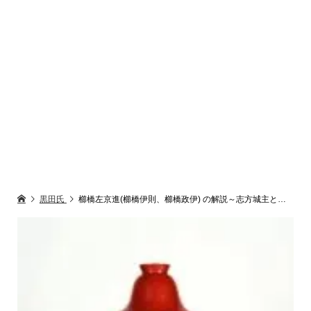
黒田氏
櫛橋左京進(櫛橋伊則、櫛橋政伊) の解説～志方城主としての生涯をわかりやすく