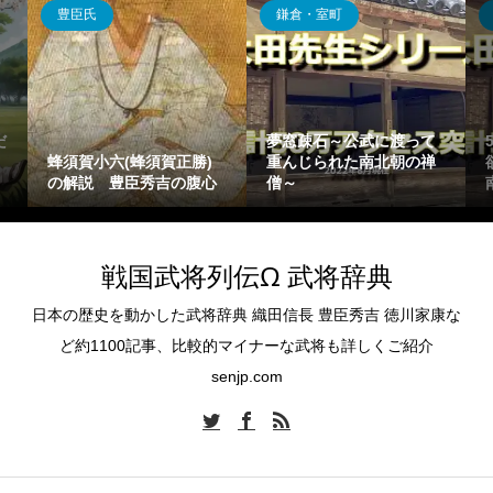
豊臣氏
鎌倉・室町
だ
夢窓疎石～公武に渡って
蜂須賀小六(蜂須賀正勝)
重んじられた南北朝の禅
の解説 豊臣秀吉の腹心
僧～
戦国武将列伝Ω 武将辞典
日本の歴史を動かした武将辞典 織田信長 豊臣秀吉 徳川家康な
ど約1100記事、比較的マイナーな武将も詳しくご紹介
senjp.com