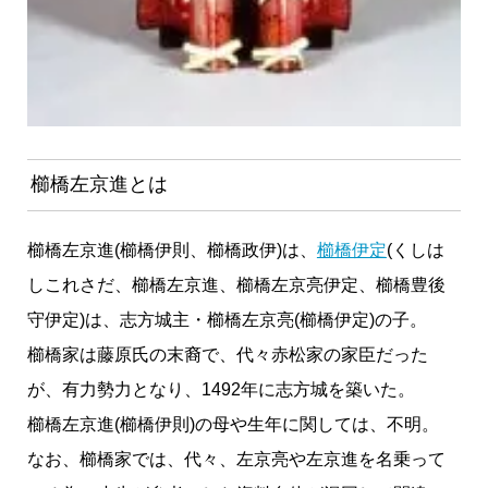
櫛橋左京進とは
櫛橋左京進(櫛橋伊則、櫛橋政伊)は、
櫛橋伊定
(くしは
しこれさだ、櫛橋左京進、櫛橋左京亮伊定、櫛橋豊後
守伊定)は、志方城主・櫛橋左京亮(櫛橋伊定)の子。
櫛橋家は藤原氏の末裔で、代々赤松家の家臣だった
が、有力勢力となり、1492年に志方城を築いた。
櫛橋左京進(櫛橋伊則)の母や生年に関しては、不明。
なお、櫛橋家では、代々、左京亮や左京進を名乗って