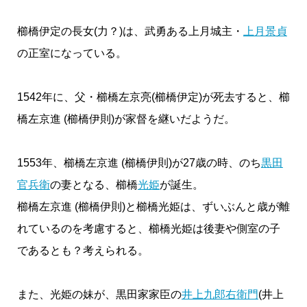
櫛橋伊定の長女(力？)は、武勇ある上月城主・
上月景貞
の正室になっている。
1542年に、父・櫛橋左京亮(櫛橋伊定)が死去すると、櫛
橋左京進 (櫛橋伊則)が家督を継いだようだ。
1553年、櫛橋左京進 (櫛橋伊則)が27歳の時、のち
黒田
官兵衛
の妻となる、櫛橋
光姫
が誕生。
櫛橋左京進 (櫛橋伊則)と櫛橋光姫は、ずいぶんと歳が離
れているのを考慮すると、櫛橋光姫は後妻や側室の子
であるとも？考えられる。
また、光姫の妹が、黒田家家臣の
井上九郎右衛門
(井上