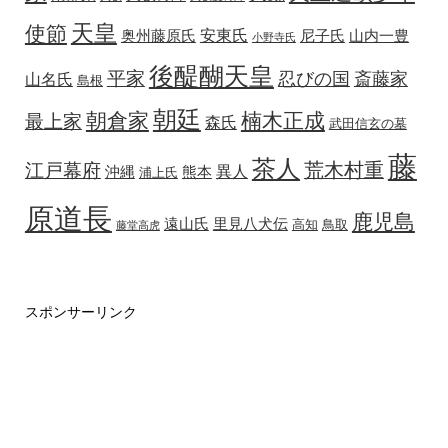
天皇
使節
安東氏
奥州藤原氏
尼子氏
山内一豊
小野寺氏
後醍醐天皇
平家
忍びの国
斎藤家
山名氏
島根
朝廷
朝倉家
楠木正成
最上家
森氏
武田信玄の墓
藤
茶人
荒木村重
江戸幕府
異人
沖縄
熊本
浦上氏
原道長
鹿児島
遠山氏
里見八犬伝
高知
鳥取
藤堂高虎
スポンサーリンク