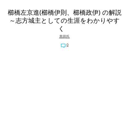
櫛橋左京進(櫛橋伊則、櫛橋政伊) の解説
～志方城主としての生涯をわかりやす
く
黒田氏
0