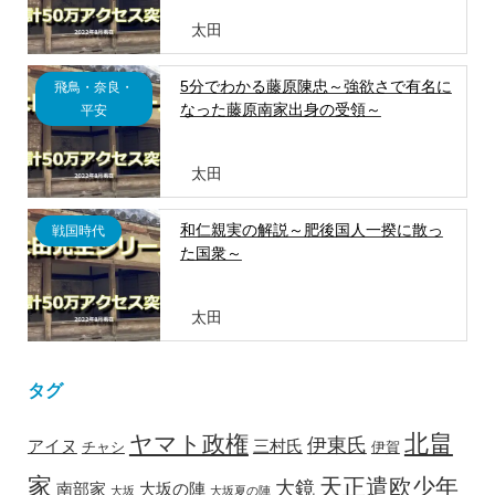
太田
5分でわかる藤原陳忠～強欲さで有名に
飛鳥・奈良・
なった藤原南家出身の受領～
平安
太田
和仁親実の解説～肥後国人一揆に散っ
戦国時代
た国衆～
太田
タグ
北畠
ヤマト政権
伊東氏
アイヌ
三村氏
チャシ
伊賀
家
天正遣欧少年
大鏡
南部家
大坂の陣
大坂
大坂夏の陣