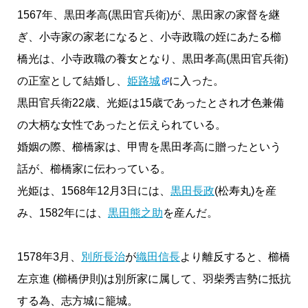
1567年、黒田孝高(黒田官兵衛)が、黒田家の家督を継
ぎ、小寺家の家老になると、小寺政職の姪にあたる櫛
橋光は、小寺政職の養女となり、黒田孝高(黒田官兵衛)
の正室として結婚し、
姫路城
に入った。
黒田官兵衛22歳、光姫は15歳であったとされ才色兼備
の大柄な女性であったと伝えられている。
婚姻の際、櫛橋家は、甲冑を黒田孝高に贈ったという
話が、櫛橋家に伝わっている。
光姫は、1568年12月3日には、
黒田長政
(松寿丸)を産
み、1582年には、
黒田熊之助
を産んだ。
1578年3月、
別所長治
が
織田信長
より離反すると、櫛橋
左京進 (櫛橋伊則)は別所家に属して、羽柴秀吉勢に抵抗
する為、志方城に籠城。