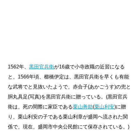
1562年、
黒田官兵衛
が16歳で小寺政職の近習になる
と、1566年頃、櫛橋伊定は、黒田官兵衛を早くも有能
な武将でと見抜いたようで、赤合子(あかごうす)の兜と
胴丸具足(写真)を黒田官兵衛に贈っている。(黒田官兵
衛は、死の間際に家臣である
栗山善助
(
栗山利安
)に贈
り、栗山利安の子である栗山利章が盛岡へ流された関
係で、現在、盛岡市中央公民館にて保存されている。)