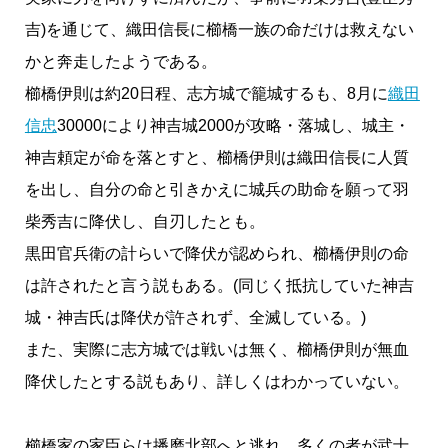
吉)を通じて、織田信長に櫛橋一族の命だけは救えない
かと奔走したようである。
櫛橋伊則は約20日程、志方城で籠城するも、8月に
織田
信忠
30000により神吉城2000が攻略・落城し、城主・
神吉頼定が命を落とすと、櫛橋伊則は織田信長に人質
を出し、自分の命と引きかえに城兵の助命を願って羽
柴秀吉に降伏し、自刃したとも。
黒田官兵衛の計らいで降伏が認められ、櫛橋伊則の命
は許されたと言う説もある。(同じく抵抗していた神吉
城・神吉氏は降伏が許されず、全滅している。)
また、実際に志方城では戦いは無く、櫛橋伊則が無血
降伏したとする説もあり、詳しくはわかっていない。
櫛橋家の家臣らは播磨北部へと逃れ、多くの者が武士