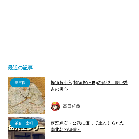
最近の記事
蜂須賀小六(蜂須賀正勝)の解説 豊臣秀
豊臣氏
吉の腹心
高田哲哉
夢窓疎石～公武に渡って重んじられた
鎌倉・室町
南北朝の禅僧～