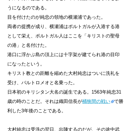
うになるのである。
目を付けたのが純忠の領地の横瀬浦であった。
両者の提携が成り、横瀬浦はポルトガルが入港する港
として栄え、ポルトガル人はここを「キリストの聖母
の港」と名付けた。
港口に浮かぶ島の頂上には十字架が建てられ港の目印
になったという。
キリスト教との距離を縮めた大村純忠はついに洗礼を
受け、バルトロメオと名乗った。
日本初のキリシタン大名の誕生である。1563年純忠31
歳の時のことだ。それは織田信長が
桶狭間の戦い
で勝
利した3年後のことである。
大村純忠は受洗の翌日、出陣するのだが、その途中武