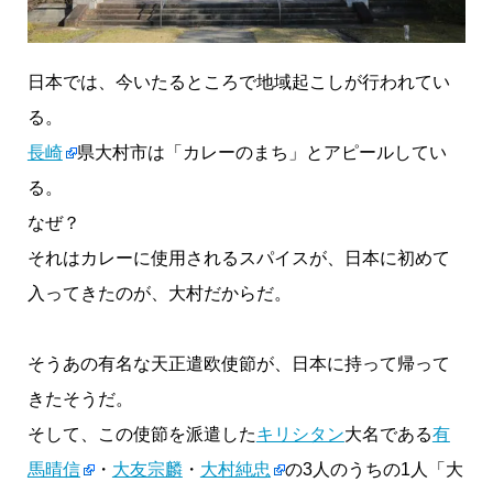
日本では、今いたるところで地域起こしが行われてい
る。
長崎
県大村市は「カレーのまち」とアピールしてい
る。
なぜ？
それはカレーに使用されるスパイスが、日本に初めて
入ってきたのが、大村だからだ。
そうあの有名な天正遣欧使節が、日本に持って帰って
きたそうだ。
そして、この使節を派遣した
キリシタン
大名である
有
馬晴信
・
大友宗麟
・
大村純忠
の3人のうちの1人「大