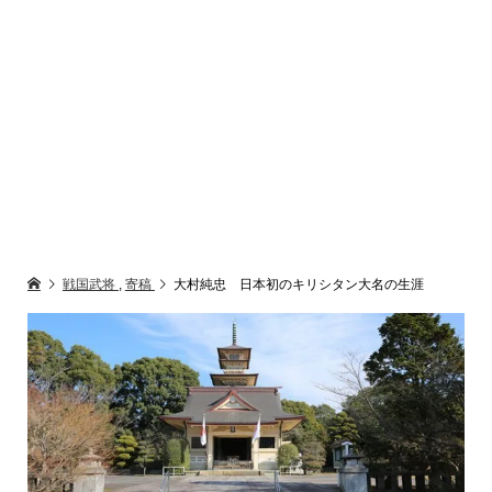
戦国武将
,
寄稿
大村純忠 日本初のキリシタン大名の生涯