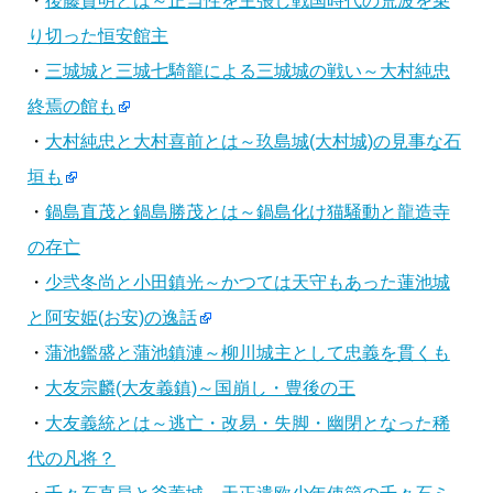
・
後藤貴明とは～正当性を主張し戦国時代の荒波を乗
り切った恒安館主
・
三城城と三城七騎籠による三城城の戦い～大村純忠
終焉の館も
・
大村純忠と大村喜前とは～玖島城(大村城)の見事な石
垣も
・
鍋島直茂と鍋島勝茂とは～鍋島化け猫騒動と龍造寺
の存亡
・
少弐冬尚と小田鎮光～かつては天守もあった蓮池城
と阿安姫(お安)の逸話
・
蒲池鑑盛と蒲池鎮漣～柳川城主として忠義を貫くも
・
大友宗麟(大友義鎮)～国崩し・豊後の王
・
大友義統とは～逃亡・改易・失脚・幽閉となった稀
代の凡将？