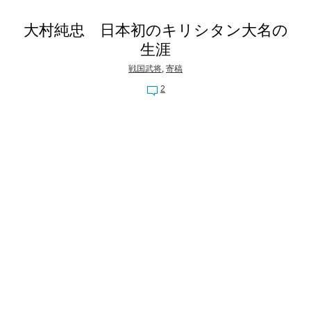
大村純忠 日本初のキリシタン大名の
生涯
戦国武将
,
寄稿
2