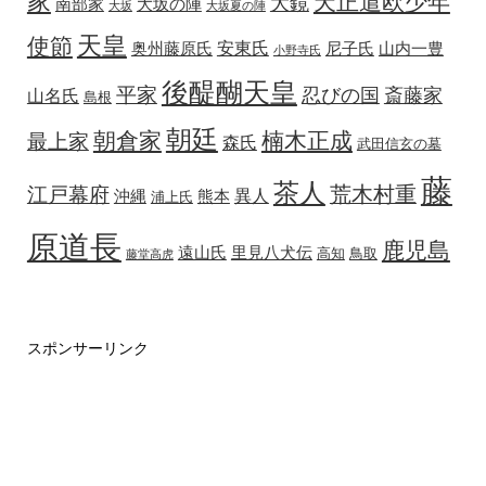
家
天正遣欧少年
大鏡
南部家
大坂の陣
大坂
大坂夏の陣
天皇
使節
安東氏
奥州藤原氏
尼子氏
山内一豊
小野寺氏
後醍醐天皇
平家
忍びの国
斎藤家
山名氏
島根
朝廷
朝倉家
楠木正成
最上家
森氏
武田信玄の墓
藤
茶人
荒木村重
江戸幕府
異人
沖縄
熊本
浦上氏
原道長
鹿児島
遠山氏
里見八犬伝
高知
鳥取
藤堂高虎
スポンサーリンク