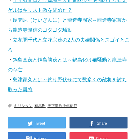
・
千々石直員と釜蓋城～天正遣欧少年使節の千々石ミ
ゲルはキリスト教を辞めた？
・
慶誾尼（けいぎんに）と龍造寺周家～龍造寺家兼か
ら龍造寺隆信のゴダゴダ騒動
・
立花誾千代と立花宗茂の2人の夫婦関係とスゴイとこ
ろ
・
鍋島直茂と鍋島勝茂とは～鍋島化け猫騒動と龍造寺
の存亡
・
島津家久とは～釣り野伏せにて数多くの敵将を討ち
取った勇将
キリシタン
,
有馬氏
,
天正遣欧少年使節
Tweet
Share
Hatena
Pocket