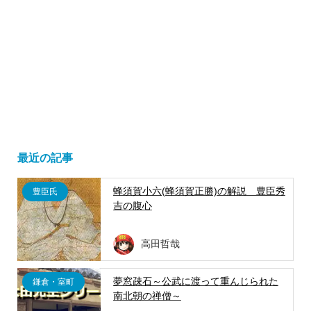
最近の記事
蜂須賀小六(蜂須賀正勝)の解説 豊臣秀
豊臣氏
吉の腹心
高田哲哉
夢窓疎石～公武に渡って重んじられた
鎌倉・室町
南北朝の禅僧～