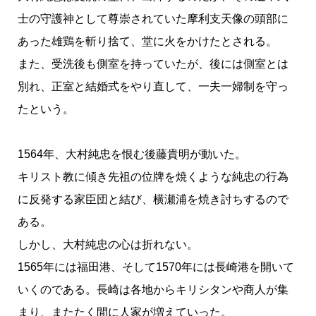
士の守護神として尊崇されていた摩利支天像の頭部に
あった雄鶏を斬り捨て、堂に火をかけたとされる。
また、受洗後も側室を持っていたが、後には側室とは
別れ、正室と結婚式をやり直して、一夫一婦制を守っ
たという。
1564年、大村純忠を恨む後藤貴明が動いた。
キリスト教に傾き先祖の位牌を焼くような純忠の行為
に反発する家臣団と結び、横瀬浦を焼き討ちするので
ある。
しかし、大村純忠の心は折れない。
1565年には福田港、そして1570年には長崎港を開いて
いくのである。長崎は各地からキリシタンや商人が集
まり、またたく間に人家が増えていった。