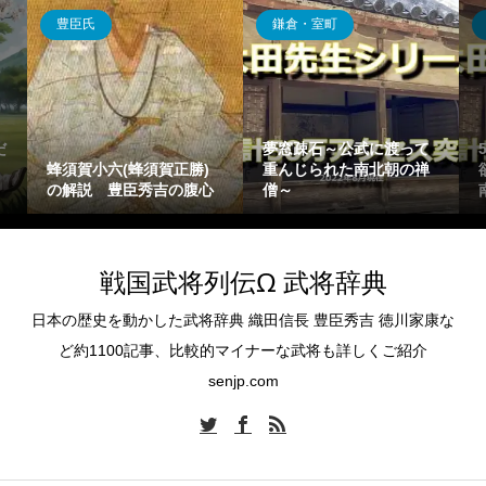
飛鳥・奈良・平安
戦国時代
って
5分でわかる藤原陳忠～強
の禅
欲さで有名になった藤原
和仁親実の解説～肥後国
南家出身の受領～
人一揆に散った国衆～
戦国武将列伝Ω 武将辞典
日本の歴史を動かした武将辞典 織田信長 豊臣秀吉 徳川家康な
ど約1100記事、比較的マイナーな武将も詳しくご紹介
senjp.com