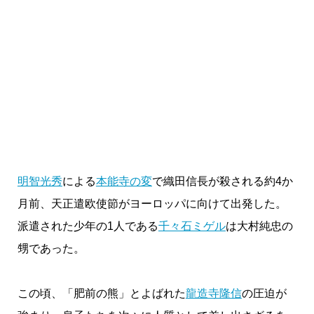
明智光秀
による
本能寺の変
で織田信長が殺される約4か
月前、天正遣欧使節がヨーロッパに向けて出発した。
派遣された少年の1人である
千々石ミゲル
は大村純忠の
甥であった。
この頃、「肥前の熊」とよばれた
龍造寺隆信
の圧迫が