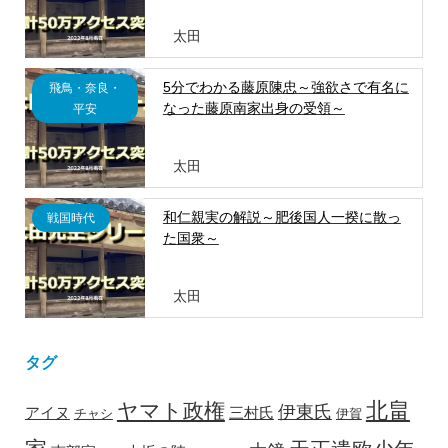
太田
5分でわかる藤原陳忠～強欲さで有名に
飛鳥・奈良・
なった藤原南家出身の受領～
平安
太田
和仁親実の解説～肥後国人一揆に散っ
戦国時代
た国衆～
太田
タグ
北畠
ヤマト政権
伊東氏
アイヌ
三村氏
チャシ
伊賀