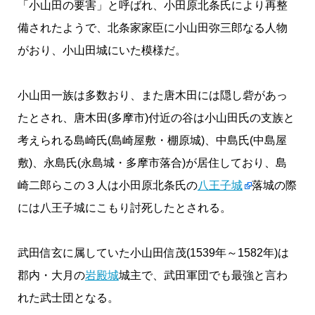
「小山田の要害」と呼ばれ、小田原北条氏により再整
備されたようで、北条家家臣に小山田弥三郎なる人物
がおり、小山田城にいた模様だ。
小山田一族は多数おり、また唐木田には隠し砦があっ
たとされ、唐木田(多摩市)付近の谷は小山田氏の支族と
考えられる島崎氏(島崎屋敷・棚原城)、中島氏(中島屋
敷)、永島氏(永島城・多摩市落合)が居住しており、島
崎二郎らこの３人は小田原北条氏の
八王子城
落城の際
には八王子城にこもり討死したとされる。
武田信玄に属していた小山田信茂(1539年～1582年)は
郡内・大月の
岩殿城
城主で、武田軍団でも最強と言わ
れた武士団となる。