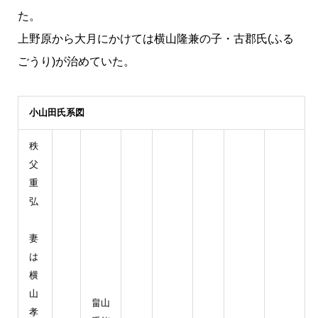
た。
上野原から大月にかけては横山隆兼の子・古郡氏(ふる
ごうり)が治めていた。
小山田氏系図
秩
父
重
弘
妻
は
横
山
畠山
孝