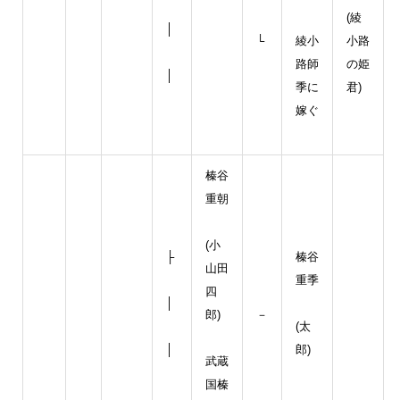
(綾
│
└
綾小
小路
路師
の姫
│
季に
君)
嫁ぐ
榛谷
重朝
(小
├
榛谷
山田
重季
四
│
郎)
－
(太
│
郎)
武蔵
国榛