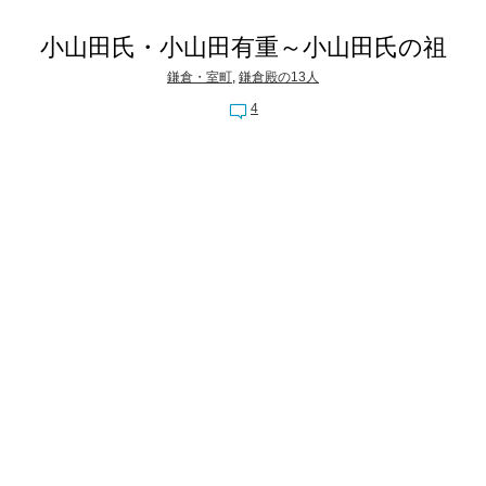
小山田氏・小山田有重～小山田氏の祖
鎌倉・室町
,
鎌倉殿の13人
4