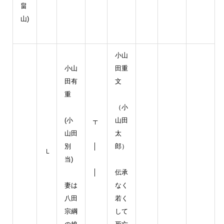
畠
山)
小山
小山
田重
田有
文
重
（小
(小
┬
山田
山田
太
別
│
郎）
└
当)
│
伝承
妻は
なく
八田
若く
宗綱
して