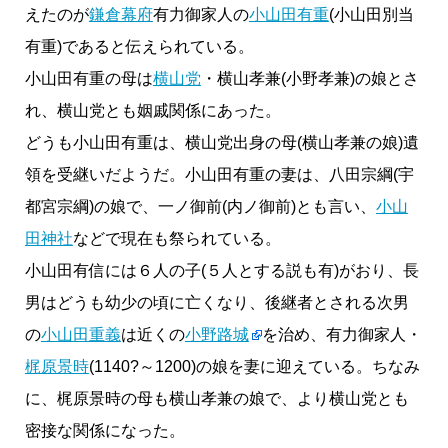
えたのが
鎌倉幕府
有力御家人の
小山田有重
(小山田別当
有重)であると伝えられている。
小山田有重の母は
横山党
・横山孝兼(小野孝兼)の娘とさ
れ、横山党とも姻戚関係にあった。
どうも小山田有重は、横山党出身の母(横山孝兼の娘)遺
領を受継いだようだ。小山田有重の妻は、八田宗綱(宇
都宮宗綱)の娘で、一ノ御前(内ノ御前)とも言い、
小山
田神社
などで現在も祭られている。
小山田有信には６人の子(５人とする説も有)がおり、長
男はどうも幼少の頃に亡くなり、後継者とされる次男
の
小山田重義
は近くの
小野路城
を治め、有力御家人・
梶原景時
(1140?～1200)の娘を妻に迎えている。ちなみ
に、梶原景時の母も横山孝兼の娘で、より横山党とも
密接な関係になった。