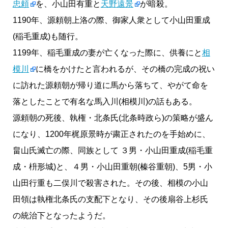
忠頼
を、小山田有重と
天野遠景
が暗殺。
1190年、源頼朝上洛の際、御家人衆として小山田重成
(稲毛重成)も随行。
1199年、稲毛重成の妻が亡くなった際に、供養にと
相
模川
に橋をかけたと言われるが、その橋の完成の祝い
に訪れた源頼朝が帰り道に馬から落ちて、やがて命を
落としたことで有名な馬入川(相模川)の話もある。
源頼朝の死後、執権・北条氏(北条時政ら)の策略が盛ん
になり、1200年梶原景時が粛正されたのを手始めに、
畠山氏滅亡の際、同族として ３男・小山田重成(稲毛重
成・枡形城)と、４男・小山田重朝(榛谷重朝)、5男・小
山田行重も二俣川で殺害された。その後、相模の小山
田領は執権北条氏の支配下となり、その後扇谷上杉氏
の統治下となったようだ。