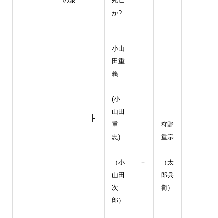
の娘
死亡
か?
小山
田重
義
(小
山田
├
重
狩野
忠)
重宗
│
（小
－
（太
│
山田
郎兵
次
衛）
│
郎）