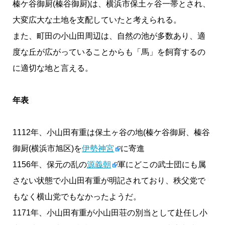
榛ケ谷御厨(榛谷御厨)は、横浜市保土ヶ谷一帯とされ、
大変広大な土地を支配していたと考えられる。
また、町田の小山田周辺は、自然の池が多数あり、適
度な丘が広がっていることからも「馬」を飼育するの
に適切な地と言える。
年表
1112年、小山田有重は保土ヶ谷の地(榛ケ谷御厨、榛谷
御厨(横浜市旭区)を
伊勢神宮
に寄進
1156年、保元の乱の
源義朝
軍にどこの武士団にも属
さない状態で小山田有重が明記されており、秩父党で
もなく横山党でもなかったようだ。
1171年、小山田有重が小山田荘の別当として赴任し小