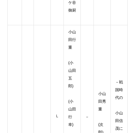
ケ谷
御厨
小山
田行
重
(小
山田
五
－戦
郎)
国時
小山
代の
(小
田秀
山田
重
小山
└
行
－
田信
幸)
(次
茂に
郎)