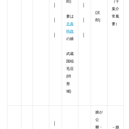
郎)
（千
│
│
葉介
(次
妻は
常胤
│
│
郎)
北条
妻）
時政
│
│
の娘
武蔵
国稲
毛荘
(枡
形
城)
娘が
公
│
卿・
－娘