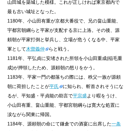
山田城を築城した模様。これが正しければ東京都内で
最も古い城址となった。
1180年、小山田有重が京都大番役で、兄の畠山重能、
宇都宮朝綱らと平家が支配する京に上洛。その後、源
頼朝が平家打倒と挙兵し、立場が危うくなる中、平家
軍として
木曽義仲
らと戦う。
1181年、平弘貞に安堵された所領を小山田重成(稲毛重
成)が押領したため、源頼朝の怒りをかう。
1183年、平家一門の都落ちの際には、秩父一族が源頼
朝に荷担したことが
平氏
に知られ、斬首されそうにな
るが、平知盛・平貞能の助言で
平宗盛
より暇をうけ、
小山田有重、畠山重能、宇都宮朝綱らは寛大な処置に
涙ながら関東に帰国。
1184年、源頼朝の命にて鎌倉での酒宴に出席した
一条