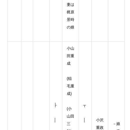
妻は
梶原
景時
の娘
小山
田重
成
(稲
毛重
成)
├
┬
(小
山田
│
│
小沢
三
－娘
重政