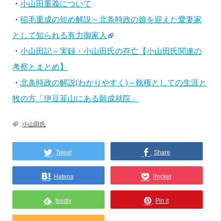
・
小山田重義について
・
稲毛重成の短め解説～北条時政の娘を迎えた愛妻家
として知られる有力御家人
・
小山田記～実録・小山田氏の存亡【小山田氏関連の
考察とまとめ】
・
北条時政の解説(わかりやすく)～執権としての生涯と
牧の方「伊豆韮山にある願成就院」
小山田氏
Tweet
Share
Hatena
Pocket
feedly
Pin it