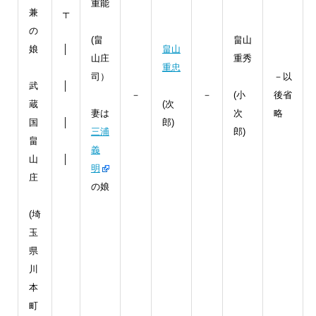
重能
兼
┬
の
(畠
畠山
娘
│
畠山
山庄
重秀
重忠
司）
－以
武
│
－
－
(小
後省
蔵
(次
妻は
次
略
国
│
郎)
三浦
郎)
畠
義
山
│
明
庄
の娘
(埼
玉
県
川
本
町