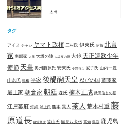
太田
タグ
北畠
ヤマト政権
伊東氏
アイヌ
三村氏
チャシ
伊賀
家
天正遣欧少年
大鏡
南部家
大坂の陣
大坂
大坂夏の陣
天皇
使節
安東氏
奥州藤原氏
尼子氏
山内一豊
小野寺氏
後醍醐天皇
平家
忍びの国
斎藤家
山名氏
島根
朝廷
朝倉家
楠木正成
最上家
森氏
武田信玄の墓
藤
茶人
荒木村重
江戸幕府
異人
沖縄
熊本
浦上氏
原道長
鹿児島
遠山氏
里見八犬伝
高知
鳥取
藤堂高虎