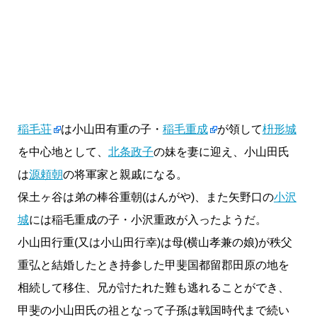
稲毛荘
は小山田有重の子・
稲毛重成
が領して
枡形城
を中心地として、
北条政子
の妹を妻に迎え、小山田氏
は
源頼朝
の将軍家と親戚になる。
保土ヶ谷は弟の棒谷重朝(はんがや)、また矢野口の
小沢
城
には稲毛重成の子・小沢重政が入ったようだ。
小山田行重(又は小山田行幸)は母(横山孝兼の娘)が秩父
重弘と結婚したとき持参した甲斐国都留郡田原の地を
相続して移住、兄が討たれた難も逃れることができ、
甲斐の小山田氏の祖となって子孫は戦国時代まで続い