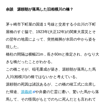
余談 源頼朝が落馬した旧相模川の橋？
茅ヶ崎市下町屋の国道１号線と交差する小出川の下町
屋橋のすぐ脇で、1923年(大正12年)の関東大震災とそ
の翌年の地震によって、突然橋脚が水田の中から姿を
現した。
橋柱の間隔は横幅21m，長さ60mと推定され、かなり大
きな橋だったことがわかる。
この橋こそが、稲毛重成が築き、源頼朝が落馬した馬
入川(相模川)の橋ではないかと考えている。
源頼朝の死因は諸説あるが、この橋の竣工式に出席し
た帰途、
源義経
や弁慶の亡霊に遭い、驚いた馬から落
馬して、その怪我がもとでのちに死んだとも言われて