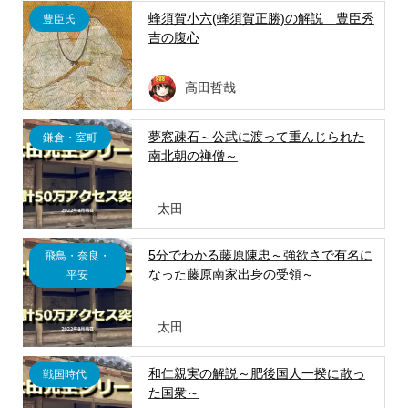
蜂須賀小六(蜂須賀正勝)の解説 豊臣秀
豊臣氏
吉の腹心
高田哲哉
夢窓疎石～公武に渡って重んじられた
鎌倉・室町
南北朝の禅僧～
太田
5分でわかる藤原陳忠～強欲さで有名に
飛鳥・奈良・
なった藤原南家出身の受領～
平安
太田
和仁親実の解説～肥後国人一揆に散っ
戦国時代
た国衆～