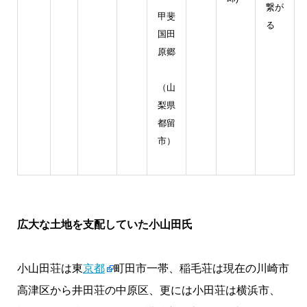
繋が
甲斐
る
国田
原郷
（山
梨県
都留
市）
広大な土地を支配していた小山田氏
小山田荘は東
京都
町田市一帯、稲毛荘は現在の川崎市
高津区から井田荘の中原区、更には小田荘は横浜市、