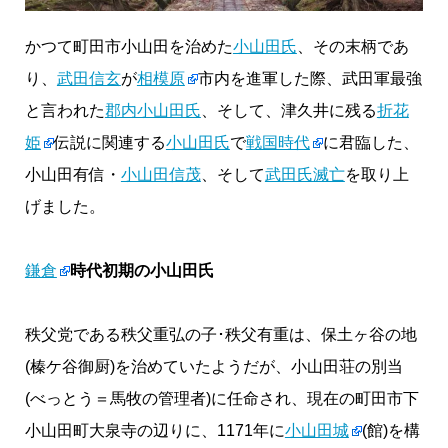
かつて町田市小山田を治めた
小山田氏
、その末柄であ
り、
武田信玄
が
相模原
市内を進軍した際、武田軍最強
と言われた
郡内小山田氏
、そして、津久井に残る
折花
姫
伝説に関連する
小山田氏
で
戦国時代
に君臨した、
小山田有信・
小山田信茂
、そして
武田氏滅亡
を取り上
げました。
鎌倉
時代初期の小山田氏
秩父党である秩父重弘の子･秩父有重は、保土ヶ谷の地
(榛ケ谷御厨)を治めていたようだが、小山田荘の別当
(べっとう＝馬牧の管理者)に任命され、現在の町田市下
小山田町大泉寺の辺りに、1171年に
小山田城
(館)を構