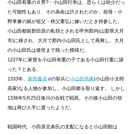
小山田有重の６男?・小山田行幸は、恐らくは幼少だっ
た可能性もあり、その為命は許されたのか、祖母・小
野孝兼の娘が祖父・秩父重弘に嫁いだとき持参した、
小山田都留郡田原の私領とされる甲州郡内(山梨県大月
市)に移され、大月で郡内小山田氏として再興し、大月
の小山田氏は後世まで残った模様だ。
1227年に家督を小山田有重の子である小山田行重に譲
った？とある。
1333年、
新田義貞
の挙兵に
小山田高家
(小山田小太郎
高家)なる人物が参加し、小山田郷を取り返す。 しかし
1336年5月25日湊川の合戦で戦死。その後小山田の領
地は再び人手に渡ったようだ。
戦国時代、小田原北条氏の支配になると小山田館は