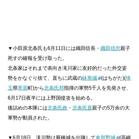
▼小田原北条氏も6月11日には織田信長・
織田信忠
親子
死すの確報を受け取った。
北条家はそれまで表向き滝川家に友好的だった外交姿
勢をかなぐり捨て、直ちに武蔵の
鉢形城
(はちがた)(
埼
玉
県
寄居
町)から
北条氏邦
指揮の軍勢5千人を先発させ、
6月17日夜半には上野国侵攻を始める。
後詰めの本隊には
北条氏政
・
北条氏直
親子の5万余の大
軍勢が動員された。
▼6月18日、滝川勢は厩橋城を出陣して
倉賀野城
(高崎