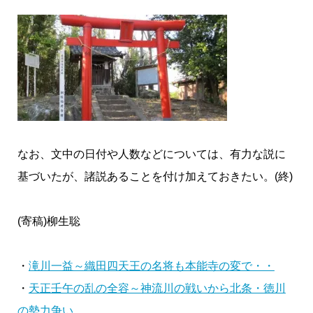
なお、文中の日付や人数などについては、有力な説に
基づいたが、諸説あることを付け加えておきたい。(終)
(寄稿)柳生聡
・
滝川一益～織田四天王の名将も本能寺の変で・・
・
天正壬午の乱の全容～神流川の戦いから北条・徳川
の勢力争い