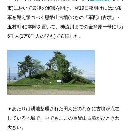
市)において最後の軍議を開き、翌19日夜明けには北条
軍を迎え撃つべく恩幣山古墳(のちの「軍配山古墳」・
玉村町)に本陣を置いて、神流川までの金窪原一帯に1万
6千人(1万8千人の説も)で布陣した。
▼あたりは耕地整理された田んぼのなかに古墳が点在
している地域で、中でもここの軍配山古墳がひときわ
大きい。