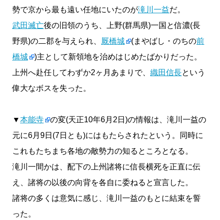
勢で京から最も遠い任地にいたのが
滝川一益
だ。
武田滅亡
後の旧領のうち、上野(群馬県)一国と信濃(長
野県)の二郡を与えられ、
厩橋城
(まやばし・のちの
前
橋城
)主として新領地を治めはじめたばかりだった。
上州へ赴任してわずか2ヶ月あまりで、
織田信長
という
偉大なボスを失った。
▼
本能寺
の変(天正10年6月2日)の情報は、滝川一益の
元に6月9日(7日とも)にはもたらされたという。同時に
これもたちまち各地の敵勢力の知るところとなる。
滝川一間かは、配下の上州諸将に信長横死を正直に伝
え、諸将の以後の向背を各自に委ねると宣言した。
諸将の多くは意気に感じ、滝川一益のもとに結束を誓
った。