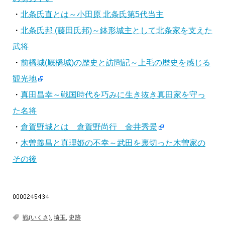
・
北条氏直とは～小田原 北条氏第5代当主
・
北条氏邦 (藤田氏邦)～鉢形城主として北条家を支えた
武将
・
前橋城(厩橋城)の歴史と訪問記～上毛の歴史を感じる
観光地
・
真田昌幸～戦国時代を巧みに生き抜き真田家を守っ
た名将
・
倉賀野城とは 倉賀野尚行 金井秀景
・
木曽義昌と真理姫の不幸～武田を裏切った木曽家の
その後
戦(いくさ)
,
埼玉
,
史跡