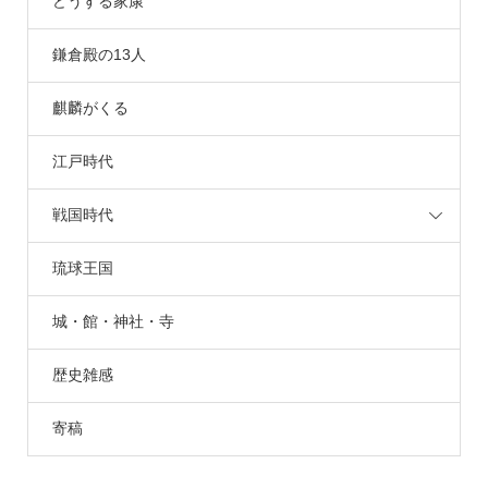
どうする家康
鎌倉殿の13人
麒麟がくる
江戸時代
戦国時代
琉球王国
城・館・神社・寺
歴史雑感
寄稿