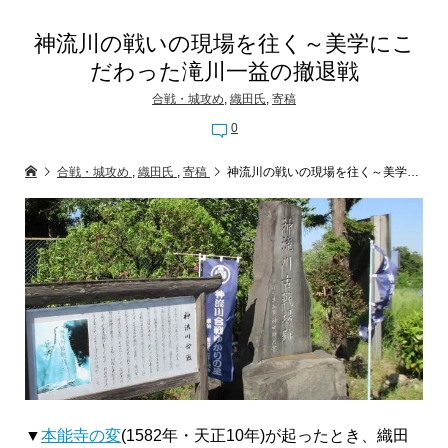
神流川の戦いの現場を往く～美学にこ
だわった滝川一益の撤退戦
合戦・城攻め
,
織田氏
,
寄稿
0
合戦・城攻め
,
織田氏
,
寄稿
神流川の戦いの現場を往く～美学にこだわった滝川一益の撤退戦
▼
本能寺の変
(1582年・天正10年)が起ったとき、織田