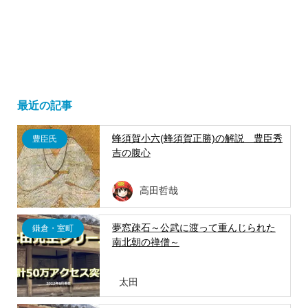
最近の記事
蜂須賀小六(蜂須賀正勝)の解説 豊臣秀
豊臣氏
吉の腹心
高田哲哉
夢窓疎石～公武に渡って重んじられた
鎌倉・室町
南北朝の禅僧～
太田