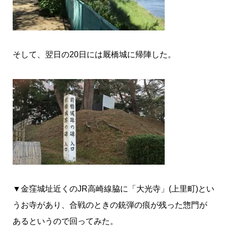
そして、翌日の20日には厩橋城に帰陣した。
▼金窪城址近くのJR高崎線脇に「大光寺」(上里町)とい
うお寺があり、合戦のときの銃弾の痕が残った惣門が
あるというので回ってみた。