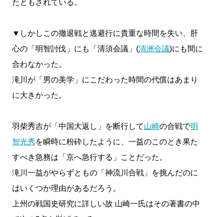
たともされている。
▼しかしこの撤退戦と逃避行に貴重な時間を失い、肝
心の「明智討伐」にも「清須会議」(
清洲会議
)にも間に
合わなかった。
滝川が「男の美学」にこだわった時間の代償はあまり
に大きかった。
羽柴秀吉が「中国大返し」を断行して
山崎
の合戦で
明
智光秀
を瞬時に粉砕したように、一益のこのとき果た
すべき急務は「京へ急行する」ことだった。
滝川一益がやらずともの「神流川合戦」を挑んだのに
はいくつか理由があるだろう。
上州の戦国史研究に詳しい故 山崎一氏はその著書の中