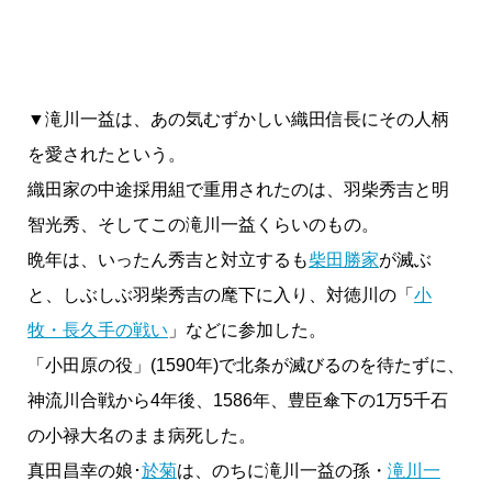
▼滝川一益は、あの気むずかしい織田信長にその人柄
を愛されたという。
織田家の中途採用組で重用されたのは、羽柴秀吉と明
智光秀、そしてこの滝川一益くらいのもの。
晩年は、いったん秀吉と対立するも
柴田勝家
が滅ぶ
と、しぶしぶ羽柴秀吉の麾下に入り、対徳川の「
小
牧・長久手の戦い
」などに参加した。
「小田原の役」(1590年)で北条が滅びるのを待たずに、
神流川合戦から4年後、1586年、豊臣傘下の1万5千石
の小禄大名のまま病死した。
真田昌幸の娘･
於菊
は、のちに滝川一益の孫・
滝川一