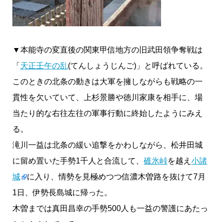
▼本能寺の変直後の関東甲信地方の旧武田領争奪戦は
「
天正壬午の乱
(てんしょうじんご)」と呼ばれている。
このときの北条の動きは大軍を擁しながらも戦略の一
貫性を欠いていて、上杉景勝や徳川家康を相手に、場
当たり的な右往左往の軍事行動に終始したようにみえ
る。
滝川一益は北条の緩い追撃をかわしながら、松井田城
に留め置いた手勢1千人と合流して、
碓氷峠
を越え
小諸
城
に入り、情勢を見極めつつ信濃木曽路を抜けて7月
1日、伊勢長島城に帰った。
木曽までは真田昌幸の手勢500人も一益の警護にあたっ