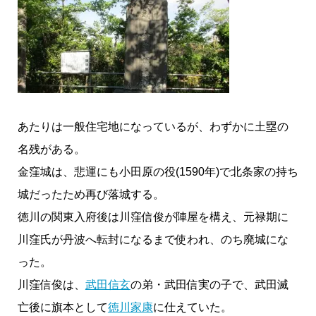
あたりは一般住宅地になっているが、わずかに土塁の
名残がある。
金窪城は、悲運にも小田原の役(1590年)で北条家の持ち
城だったため再び落城する。
徳川の関東入府後は川窪信俊が陣屋を構え、元禄期に
川窪氏が丹波へ転封になるまで使われ、のち廃城にな
った。
川窪信俊は、
武田信玄
の弟・武田信実の子で、武田滅
亡後に旗本として
徳川家康
に仕えていた。