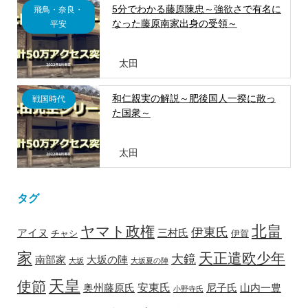
5分でわかる藤原陳忠～強欲さで有名に
飛鳥・奈良・
なった藤原南家出身の受領～
平安
太田
和仁親実の解説～肥後国人一揆に散っ
戦国時代
た国衆～
太田
タグ
北畠
ヤマト政権
伊東氏
アイヌ
三村氏
チャシ
伊賀
家
天正遣欧少年
大鏡
南部家
大坂の陣
大坂
大坂夏の陣
天皇
使節
安東氏
奥州藤原氏
尼子氏
山内一豊
小野寺氏