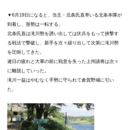
▼6月19日になると、当主・北条氏直率いる北条本隊が
到着し、形勢は一転する。
北条氏直は滝川勢を誘い出しては伏兵をもって挟撃す
る戦法で撃破し、新手を次々繰り出して次第に滝川勢
を圧倒してきた。
連日の疲れと大軍の前に戦意を失った上州諸将は次々
に離脱していった。
滝川一益はやむなく手勢に守られて倉賀野城に引い
た。