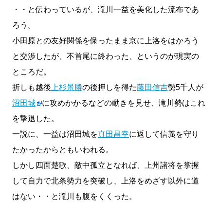
・・と伝わっているが、滝川一益を美化した流布であ
ろう。
小田原との友好関係を保ったまま京に上洛をはかろう
と交渉したが、不首尾に終わった、というのが現実の
ところだ。
折しも越後
上杉景勝
の後押しを得た
藤田信吉
勢5千人が
沼田城
に攻めかかるなどの動きを見せ、滝川勢はこれ
を撃退した。
一説に、一益は沼田城を
真田昌幸
に返して信義を守り
たかったからともいわれる。
しかし四面楚歌、敵中孤立となれば、上州諸将を掌握
して自力で北条勢力を突破し、上洛をめざす以外に道
はない・・と滝川も腹をくくった。