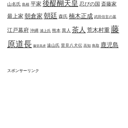
後醍醐天皇
平家
忍びの国
斎藤家
山名氏
島根
朝廷
朝倉家
楠木正成
最上家
森氏
武田信玄の墓
藤
茶人
荒木村重
江戸幕府
異人
沖縄
熊本
浦上氏
原道長
鹿児島
遠山氏
里見八犬伝
高知
鳥取
藤堂高虎
スポンサーリンク