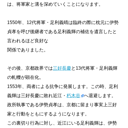
は、将軍家と溝を深めていくことになります。
1550年、12代将軍・足利義晴は臨終の際に枕元に伊勢
貞孝を呼び後継者である足利義輝の補佐を遺言したと
言われるほど良好な
関係でありました。
その後、京都政界では
三好長慶
と13代将軍・足利義輝
の軋轢が顕在化。
1553年、両者による抗争に発展します。この時、足利
義輝は三好長慶に敗れ近江・
朽木谷
へ退避します。
政所執事である伊勢貞孝は、京都に留まり事実上三好
家と行動をともにするようになります。
この裏切り行為に対し、近江にいる足利義輝は、伊勢