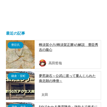
最近の記事
蜂須賀小六(蜂須賀正勝)の解説 豊臣秀
豊臣氏
吉の腹心
高田哲哉
夢窓疎石～公武に渡って重んじられた
鎌倉・室町
南北朝の禅僧～
太田
5分でわかる藤原陳忠～強欲さで有名に