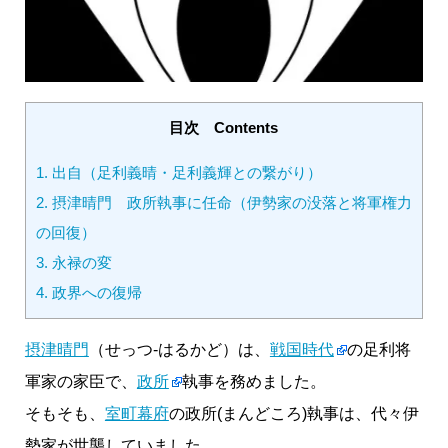
目次 Contents
1.
出自（足利義晴・足利義輝との繋がり）
2.
摂津晴門 政所執事に任命（伊勢家の没落と将軍権力
の回復）
3.
永禄の変
4.
政界への復帰
摂津晴門
（せっつ-はるかど）は、
戦国時代
の足利将
軍家の家臣で、
政所
執事を務めました。
そもそも、
室町幕府
の政所(まんどころ)執事は、代々伊
勢家が世襲していました。