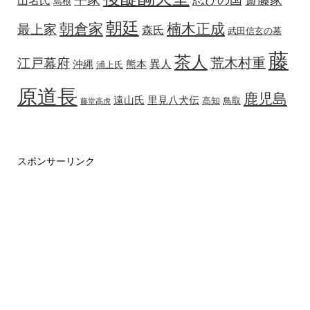
忍びの国
斎藤家
山名氏
島根
朝廷
朝倉家
楠木正成
最上家
森氏
武田信玄の墓
藤
茶人
荒木村重
江戸幕府
異人
沖縄
熊本
浦上氏
原道長
鹿児島
遠山氏
里見八犬伝
高知
鳥取
藤堂高虎
スポンサーリンク