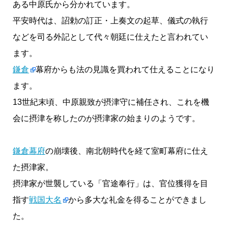
ある中原氏から分かれています。
平安時代は、詔勅の訂正・上奏文の起草、儀式の執行
などを司る外記として代々朝廷に仕えたと言われてい
ます。
鎌倉
幕府からも法の見識を買われて仕えることになり
ます。
13世紀末頃、中原親致が摂津守に補任され、これを機
会に摂津を称したのが摂津家の始まりのようです。
鎌倉幕府
の崩壊後、南北朝時代を経て室町幕府に仕え
た摂津家。
摂津家が世襲している「官途奉行」は、官位獲得を目
指す
戦国大名
から多大な礼金を得ることができまし
た。