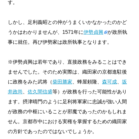
す。
しかし、足利義昭との仲がうまくいかなかったのかど
うかはわかりませんが、1571年に
伊勢貞興
が政所執
事に就任。再び伊勢家は政所執事となります。
※伊勢貞興は若年であり、直接政務をみることはでき
ませんでした。そのため実際は、織田家の京都進駐後
に政務をみた武将（
柴田勝家
、蜂屋頼隆、
森可成
、
坂
井政尚
、
佐久間信盛
等）が政務を行った可能性があり
ます。摂津晴門のように足利将軍家に忠誠が強い人間
が政務の中枢にいることが邪魔であったのかもしれま
せん。京都市中における実権を掌握するための織田家
の方針であったのではないでしょうか。