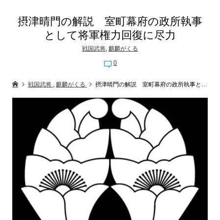
摂津晴門の解説 室町幕府の政所執事
として将軍権力回復に尽力
戦国武将
,
麒麟がくる
0
戦国武将
,
麒麟がくる
摂津晴門の解説 室町幕府の政所執事として将軍権力回復に尽力