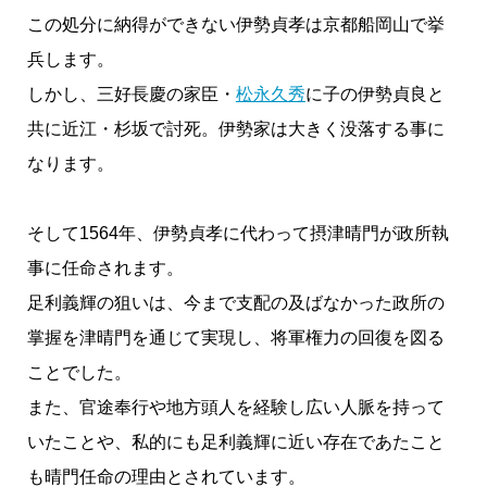
この処分に納得ができない伊勢貞孝は京都船岡山で挙
兵します。
しかし、三好長慶の家臣・
松永久秀
に子の伊勢貞良と
共に近江・杉坂で討死。伊勢家は大きく没落する事に
なります。
そして1564年、伊勢貞孝に代わって摂津晴門が政所執
事に任命されます。
足利義輝の狙いは、今まで支配の及ばなかった政所の
掌握を津晴門を通じて実現し、将軍権力の回復を図る
ことでした。
また、官途奉行や地方頭人を経験し広い人脈を持って
いたことや、私的にも足利義輝に近い存在であたこと
も晴門任命の理由とされています。