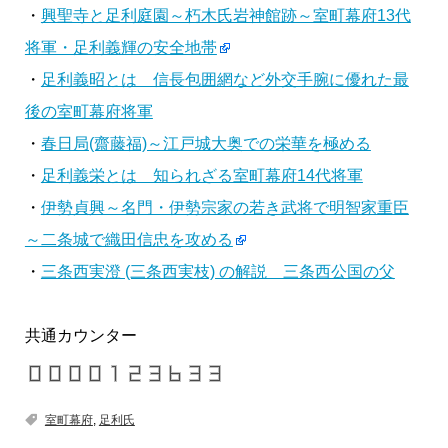
・
興聖寺と足利庭園～朽木氏岩神館跡～室町幕府13代
将軍・足利義輝の安全地帯
・
足利義昭とは 信長包囲網など外交手腕に優れた最
後の室町幕府将軍
・
春日局(齋藤福)～江戸城大奥での栄華を極める
・
足利義栄とは 知られざる室町幕府14代将軍
・
伊勢貞興～名門・伊勢宗家の若き武将で明智家重臣
～二条城で織田信忠を攻める
・
三条西実澄 (三条西実枝) の解説 三条西公国の父
共通カウンター
室町幕府
,
足利氏