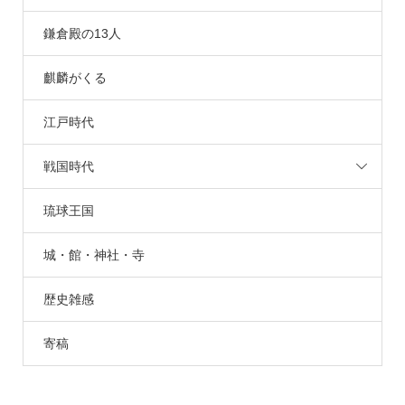
鎌倉殿の13人
麒麟がくる
江戸時代
戦国時代
琉球王国
城・館・神社・寺
歴史雑感
寄稿