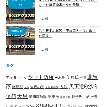
飛鳥・奈良・
なった藤原南家出身の受領～
平安
太田
和仁親実の解説～肥後国人一揆に散っ
戦国時代
た国衆～
太田
タグ
北畠
ヤマト政権
伊東氏
アイヌ
三村氏
チャシ
伊賀
家
天正遣欧少年
大鏡
南部家
大坂の陣
大坂
大坂夏の陣
天皇
使節
安東氏
奥州藤原氏
尼子氏
山内一豊
小野寺氏
後醍醐天皇
平家