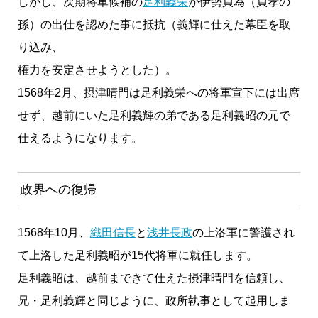
しかし、次期将軍候補の
足利義栄
が伊勢貞為（貞孝の
孫）の出仕を認めた事に抵抗（義輝に仕えた幕臣を取
り込み、
権力を安定させようとした）。
1568年2月、摂津晴門は足利義栄への将軍宣下には出席
せず、越前にいた足利義輝の弟である足利義昭の元で
仕えるようになります。
政界への復帰
1568年10月、
織田信長
と
浅井長政
の上洛軍に警護され
て上洛した足利義昭が15代将軍に就任します。
足利義昭は、越前まできて仕えた摂津晴門を信頼し、
兄・足利義輝と同じように、政所執事として起用しま