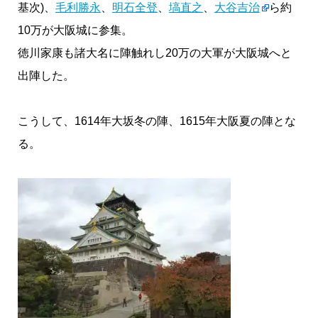
基次)、
毛利勝永
、
明石全登
、
塙直之
、
大谷吉治
ら約
10万が大阪城に参集。
徳川家康も諸大名に陣触れし20万の大軍が大阪城へと
出陣した。
こうして、1614年大坂冬の陣、1615年大阪夏の陣とな
る。