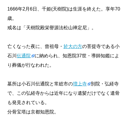
1666年2月6日、千姫(天樹院)は生涯を終えた。享年70
歳。
戒名は「天樹院殿栄譽源法松山禅定尼」。
亡くなった夜に、曾祖母・
於大の方
の菩提寺である小
石川
伝通院
に納められ、知恩院37世・導師知鑑によ
り葬儀が行なわれた。
墓所は小石川伝通院と常総市の
増上寺
別院・弘経寺
で、この弘経寺からは近年になり遺髪だけでなく遺骨
も発見されている。
分骨宝塔は京都知恩院。