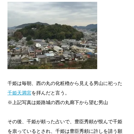
千姫は毎朝、西の丸の化粧櫓から見える男山に祀った
千姫天満宮
を拝んだと言う。
※上記写真は姫路城の西の丸廊下から望む男山
その後、千姫が頼った占いで、豊臣秀頼が恨んで千姫
を祟っているとされ、千姫は豊臣秀頼に許しを請う願