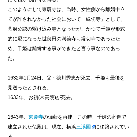
このようにして東慶寺は、当時、女性側から離婚申立
てが許されなかった社会において「縁切寺」として、
幕府公認の駆け込み寺となったが、かつて千姫が形式
的に尼になった世良田の満徳寺も縁切寺であったた
め、千姫は離縁する事ができたと言う事なのであっ
た。
1632年1月24日、父・徳川秀忠が死去。千姫も最後を
見送ったとされる。
1633年、お初(常高院)が死去。
1643年、
東慶寺
の伽藍を再建。この時、千姫の寄進で
建立された仏殿は、現在、横浜
三渓園
に移築されてい
る。