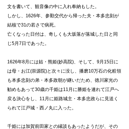
文を書いて、観音像の中に入れ奉納もした。
しかし、1626年、参勤交代から帰った夫・本多忠刻が
結核で31の若さで病死。
亡くなった日付は、奇しくも大坂落が落城した日と同
じ5月7日であった。
1626年8月には姑・熊姫(妙高院)、そして、9月15日に
は母・お江(崇源院)と次々に没し、播磨10万石の化粧領
も本多忠刻の弟・本多政朝が継いだため、徳川家光の
勧めもあって30歳の千姫は11月に勝姫を連れて江戸へ
戻る決心をし、11月に姫路城主・本多忠政らに見送く
られて江戸城・西ノ丸に入った。
千姫には加賀前田家との縁談もあったようだが、その