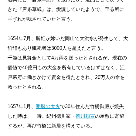
きた『唐糸草紙』は、愛読していたようで、至る所に
手ずれが残されていたと言う。
1654年7月、勝姫が嫁いだ岡山で大洪水が発生して、大
飢饉もあり餓死者は3000人を超えたと言う。
千姫は見舞金として4万両を送ったとされるが、現在の
価値で40億円もの大金を所有しているはずはなく、江
戸幕府に働きかけて資金を得たとされ、20万人の命を
救ったとされる。
1657年1月、
明暦の大火
で30年住んだ竹橋御殿が焼失
した時は、一時、紀州徳川家・
徳川頼宣
の屋敷に寄留
するが、再び竹橋に新居を構えている。