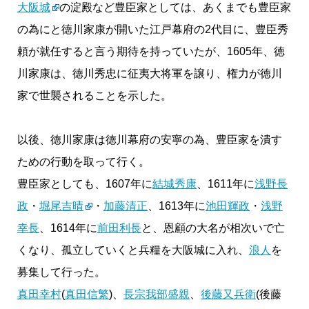
大阪城
の淀殿など豊臣家としては、あくまでも豊臣家
の為にと徳川家康が開いた江戸幕府の2代目に、豊臣秀
頼が就任すると言う期待を持っていたが、1605年、徳
川家康は、徳川秀忠に征夷大将軍を譲り、権力が徳川
家で世襲されることを示した。
以後、徳川家康は徳川幕府の安寧の為、豊臣家を潰す
ための行動を取って行く。
豊臣家としても、1607年に
結城秀康
、1611年に
浅野長
政
・
堀尾吉晴
・
加藤清正
、1613年に
池田輝政
・
浅野
幸長
、1614年に
前田利長
と、恩顧の大名が相次いで亡
くなり、孤立していくと兵糧を大阪城に入れ、
浪人
を
募集して行った。
真田幸村
(
真田信繁
)、
長宗我部盛親
、
後藤又兵衛
(後藤