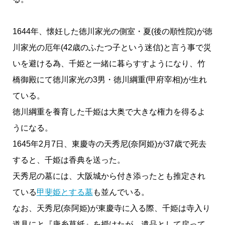
1644年、懐妊した徳川家光の側室・夏(後の順性院)が徳
川家光の厄年(42歳のふたつ子という迷信)と言う事で災
いを避ける為、千姫と一緒に暮らすすようになり、竹
橋御殿にて徳川家光の3男・徳川綱重(甲府宰相)が生れ
ている。
徳川綱重を養育した千姫は大奥で大きな権力を得るよ
うになる。
1645年2月7日、東慶寺の天秀尼(奈阿姫)が37歳で死去
すると、千姫は香典を送った。
天秀尼の墓には、大阪城から付き添ったとも推定され
ている
甲斐姫とする墓
も並んでいる。
なお、天秀尼(奈阿姫)が東慶寺に入る際、千姫は寺入り
道具にと『唐糸草紙』を授けたが、遺品として戻って