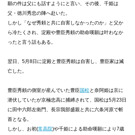
願の件は父にも話すようにと言い、その後、千姫は
父・徳川秀忠の陣へ赴いた。
しかし「なぜ秀頼と共に自害しなかったのか」と父か
ら冷たくされ、淀殿や豊臣秀頼の助命嘆願は叶わなか
ったと言う話もある。
翌日、5月8日に淀殿と豊臣秀頼は自害し、豊臣家は滅
亡した。
豊臣秀頼の側室が産んでいた豊臣
国松
と奈阿姫は京に
潜伏していたが京極忠高に捕縛されて、国松は5月23日
に田中六郎左衛門、長宗我部盛親と共に六条河原で斬
首となる。
しかし、お初(
常高院
)や千姫による助命嘆願により7歳