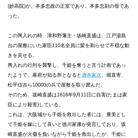
(妙高院)が、本多忠政の正室であり、本多忠刻の母であ
った。
この輿入れの時、津和野藩主・坂崎直盛は、江戸湯島
台の屋敷にいた家臣110名全員に髪を剃らせて不穏な動
きを見せる。
輿入れの行列を襲撃し、千姫を奪うと言う計画であっ
たようで、幕府が知る所となると
酒井家次
、堀直寄、
松平信吉ら10000の兵で屋敷を取り囲んだ。
そのため、坂崎直盛は1616年9月11日に自害(たまは家
臣により殺害)している。
これは、大阪城から千姫を救出した者には、褒美とし
て千姫を嫁にして良いと徳川家康が発言しており、坂
崎直盛が火傷を負いながら千姫を救出したが、千姫に