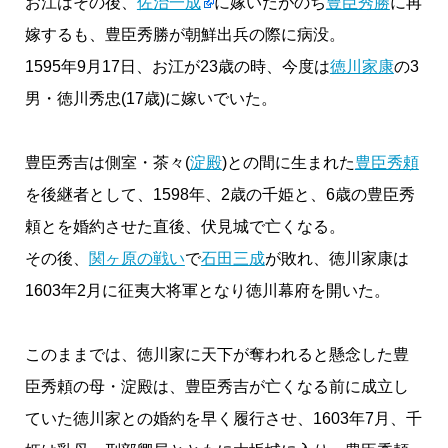
お江はその後、
佐治一成
に嫁いだがのち
豊臣秀勝
に再
嫁するも、豊臣秀勝が朝鮮出兵の際に病没。
1595年9月17日、お江が23歳の時、今度は
徳川家康
の3
男・徳川秀忠(17歳)に嫁いでいた。
豊臣秀吉は側室・茶々(
淀殿
)との間に生まれた
豊臣秀頼
を後継者として、1598年、2歳の千姫と、6歳の豊臣秀
頼とを婚約させた直後、伏見城で亡くなる。
その後、
関ヶ原の戦い
で
石田三成
が敗れ、徳川家康は
1603年2月に征夷大将軍となり徳川幕府を開いた。
このままでは、徳川家に天下が奪われると懸念した豊
臣秀頼の母・淀殿は、豊臣秀吉が亡くなる前に成立し
ていた徳川家との婚約を早く履行させ、1603年7月、千