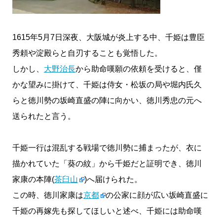
1615年5月7日深夜、大阪城が炎上する中、千姫は豊臣
秀頼や淀殿らと自刃することも覚悟した。
しかし、
大野治長
から助命嘆願の依頼を受けると、僅
かな望みに掛けて、千姫は侍女・松坂の局や堀内氏久
らと徳川勢の坂崎直盛の陣に向かい、徳川秀忠の元へ
送られたと言う。
千姫一行は混乱する戦場で徳川勢に捕まったが、衣に
描かれていた「葵の紋」から千姫だと証明でき、徳川
家康の本陣(
茶臼山
)へ届けられた。
この時、徳川家康は
京都
の公家に顔が広い坂崎直盛に
千姫の再嫁先も探してほしいと述べ、千姫には助命嘆