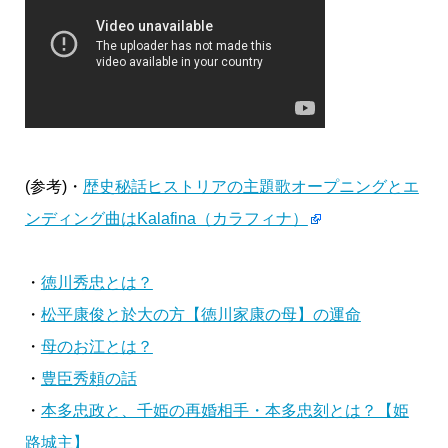
(参考)・
歴史秘話ヒストリアの主題歌オープニングとエ
ンディング曲はKalafina（カラフィナ）
・
徳川秀忠とは？
・
松平康俊と於大の方【徳川家康の母】の運命
・
母のお江とは？
・
豊臣秀頼の話
・
本多忠政と、千姫の再婚相手・本多忠刻とは？【姫
路城主】