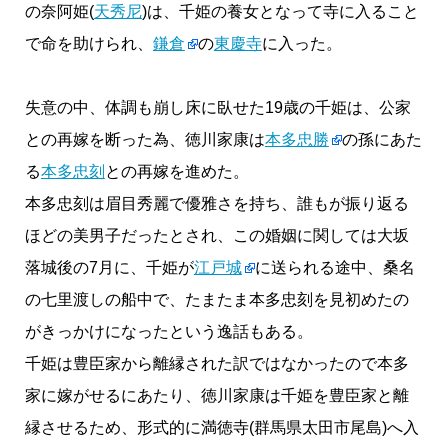
の奈阿姫(
天秀尼
)は、千姫の養女となって寺に入ること
で命を助けられ、
鎌倉
の
東慶寺
に入った。
失意の中、体調も崩し床に臥せた19歳の千姫は、公家
との再嫁を断った為、徳川家康は
本多忠勝
の孫にあた
る
本多忠刻
との再嫁を進めた。
本多忠刻は眉目秀麗で優雅さを持ち、誰もが振り返る
ほどの美男子だったとされ、この婚姻に関しては大坂
落城後の7月に、千姫が
江戸城
に送られる途中、桑名
の七里渡しの船中で、たまたま本多忠刻を見初めたの
がきっかけになったという逸話もある。
千姫は豊臣家から離縁された訳ではなかったので本多
家に嫁がせるにあたり、徳川家康は千姫を豊臣家と離
縁させるため、形式的に満徳寺(群馬県太田市尾島)へ入