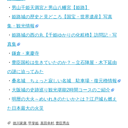
・
男山千姫天満宮と男山八幡宮【姫路】
・
姫路城の歴史と見どころ【国宝・世界遺産】写真
集・観光情報
・
姫路城の西の丸【千姫ゆかりの化粧櫓】訪問記・写
真集
・
鎌倉・東慶寺
・
豊臣国松は生きていたのか？～立石陣屋・木下延由
の謎に迫ってみた
・
桑名城 ちょっと寂しい名城 駐車場・復元櫓情報
・
大阪城の史跡巡り観光堪能2時間コースのご紹介
・
明暦の大火～めいれきのたいかとは？江戸城も燃え
た日本最大の火災
徳川家康
,
甲斐姫
,
真田幸村
,
豊臣秀吉