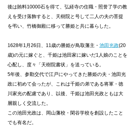
後は賄料10000石を得て、弘経寺の住職・照誉了学の教
えを受け落飾すると、天樹院と号して二人の夫の菩提
を弔い、竹橋御殿に移って勝姫と共に暮らした。
1628年1月26日、11歳の勝姫が鳥取藩主・
池田光政
(20
歳)の元に嫁ぐと、千姫は池田家に嫁いだ1人娘のことを
心配し、度々「天樹院書状」を送っている。
5年後、参勤交代で江戸にやってきた勝姫の夫・池田光
政に初めて会ったが、これは千姫の弟である将軍・徳
川家光の配慮であり、以後、千姫は池田光政ともは大
層親しく交流した。
この池田光政は、岡山藩校・閑谷学校を創設したこと
でも有名だ。