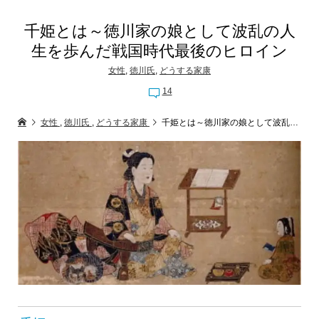
千姫とは～徳川家の娘として波乱の人
生を歩んだ戦国時代最後のヒロイン
女性
,
徳川氏
,
どうする家康
14
女性
,
徳川氏
,
どうする家康
千姫とは～徳川家の娘として波乱の人生を歩んだ戦国時代最後のヒロイン