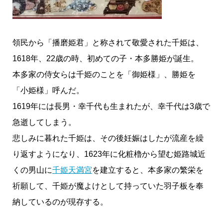
領民から「播磨姫君」と称されて敬愛された千姫は、
1618年、22歳の時、初めての子・本多勝姫が誕生。
本多家の侍女らは千姫のことを「御姫様」、勝姫を
「小姫様」呼んだ。
1619年には長男・幸千代も生まれたが、幸千代は3歳で
急逝してしまう。
悲しみに暮れた千姫は、その後妊娠はしたが流産を繰
り返すようになり、1623年に化粧櫓から望む姫路城近
くの男山に
千姫天満宮
を建立すると、本多家の繁栄を
祈願して、千姫が魔よけとして持っていた羽子板を奉
納しているのが現存する。