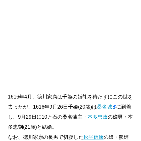
1616年4月、徳川家康は千姫の婚礼を待たずにこの世を
去ったが、1616年9月26日千姫(20歳)は
桑名城
に到着
し、9月29日に10万石の桑名藩主・
本多忠政
の嫡男・本
多忠刻(21歳)と結婚。
なお、徳川家康の長男で切腹した
松平信康
の娘・熊姫