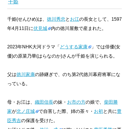
千姫
千姫(せんひめ)は、
徳川秀忠
と
お江
の長女として、1597
年4月11日に
伏見城
内の徳川屋敷で産まれた。
2023年NHK大河ドラマ「
どうする家康
」では俳優(女
優)の原菜乃華(はらなのか)さんが千姫を演じられる。
父は
徳川家康
の跡継ぎで、のち第2代徳川幕府将軍にな
っている。
母・お江は、
織田信長
の妹・
お市の方
の娘で、
柴田勝
家
が
北ノ庄城
で自害した際、姉の茶々・
お初
と共に
豊
臣秀吉
の保護を受けた。